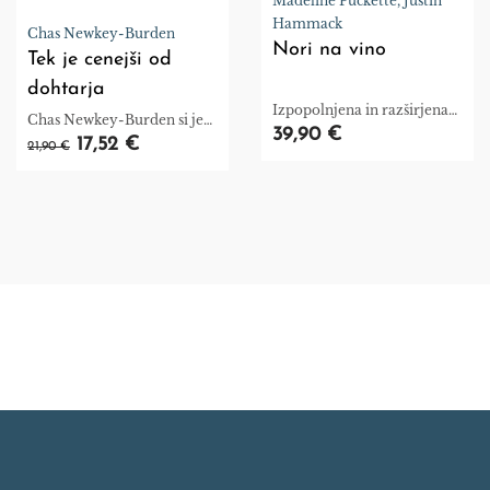
Madeline Puckette, Justin
Hammack
Chas Newkey-Burden
Nori na vino
Tek je cenejši od
dohtarja
Izpopolnjena in razširjena
Chas Newkey-Burden si je
izdaja knjige Nori na vino.
39,90 €
od nekdaj želel napisati
17,52 €
21,90 €
knjigo o teku, čeprav zase
pravi, da ni kaj prida tekač.