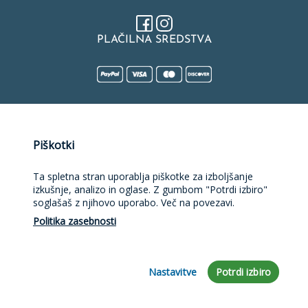
PLAČILNA SREDSTVA
Naložbo v izdelavo spletne strani, spletne trgovine, rezervacijske
Piškotki
platforme in mobilne aplikacije sofinancirata Republika Slovenija
in Evropska unija iz Evropskega sklada za regionalni razvoj.
Sofinanciranje je bilo pridobljeno preko Vavčerja za digitalni
Ta spletna stran uporablja piškotke za izboljšanje
marketing.
izkušnje, analizo in oglase. Z gumbom "Potrdi izbiro"
soglašaš z njihovo uporabo. Več na povezavi.
Politika zasebnosti
Nastavitve
Potrdi izbiro
razvoj rešitve
bplanet d.o.o.