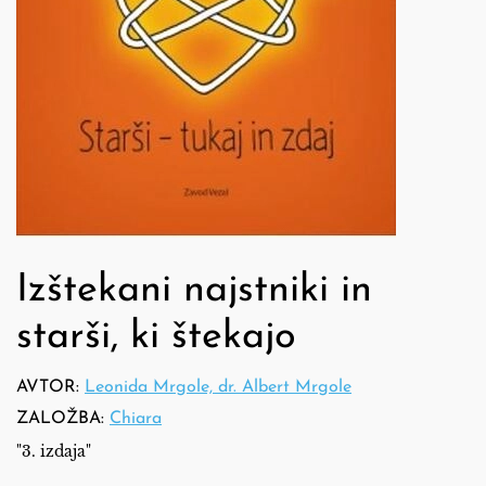
Izštekani najstniki in
starši, ki štekajo
AVTOR:
Leonida Mrgole, dr. Albert Mrgole
ZALOŽBA:
Chiara
"3. izdaja"