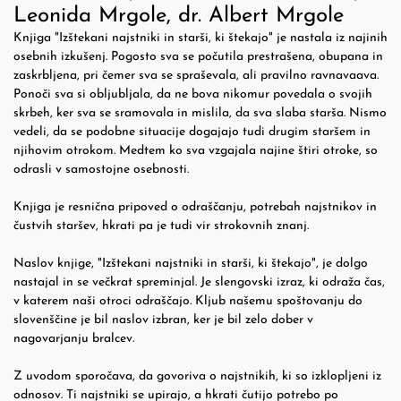
Leonida Mrgole, dr. Albert Mrgole
Knjiga "Izštekani najstniki in starši, ki štekajo" je nastala iz najinih
osebnih izkušenj. Pogosto sva se počutila prestrašena, obupana in
zaskrbljena, pri čemer sva se spraševala, ali pravilno ravnavaava.
Ponoči sva si obljubljala, da ne bova nikomur povedala o svojih
skrbeh, ker sva se sramovala in mislila, da sva slaba starša. Nismo
vedeli, da se podobne situacije dogajajo tudi drugim staršem in
njihovim otrokom. Medtem ko sva vzgajala najine štiri otroke, so
odrasli v samostojne osebnosti.
Knjiga je resnična pripoved o odraščanju, potrebah najstnikov in
čustvih staršev, hkrati pa je tudi vir strokovnih znanj.
Naslov knjige, "Izštekani najstniki in starši, ki štekajo", je dolgo
nastajal in se večkrat spreminjal. Je slengovski izraz, ki odraža čas,
v katerem naši otroci odraščajo. Kljub našemu spoštovanju do
slovenščine je bil naslov izbran, ker je bil zelo dober v
nagovarjanju bralcev.
Z uvodom sporočava, da govoriva o najstnikih, ki so izklopljeni iz
odnosov. Ti najstniki se upirajo, a hkrati čutijo potrebo po