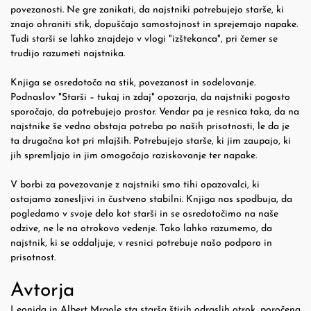
povezanosti. Ne gre zanikati, da najstniki potrebujejo starše, ki
znajo ohraniti stik, dopuščajo samostojnost in sprejemajo napake.
Tudi starši se lahko znajdejo v vlogi "izštekanca", pri čemer se
trudijo razumeti najstnika.
Knjiga se osredotoča na stik, povezanost in sodelovanje.
Podnaslov "Starši – tukaj in zdaj" opozarja, da najstniki pogosto
sporočajo, da potrebujejo prostor. Vendar pa je resnica taka, da na
najstnike še vedno obstaja potreba po naših prisotnosti, le da je
ta drugačna kot pri mlajših. Potrebujejo starše, ki jim zaupajo, ki
jih spremljajo in jim omogočajo raziskovanje ter napake.
V borbi za povezovanje z najstniki smo tihi opazovalci, ki
ostajamo zanesljivi in čustveno stabilni. Knjiga nas spodbuja, da
pogledamo v svoje delo kot starši in se osredotočimo na naše
odzive, ne le na otrokovo vedenje. Tako lahko razumemo, da
najstnik, ki se oddaljuje, v resnici potrebuje našo podporo in
prisotnost.
Avtorja
Leonida in Albert Mrgole sta starša štirih odraslih otrok, poročena