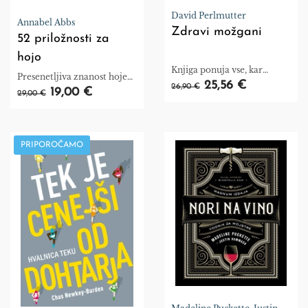
David Perlmutter
Annabel Abbs
Zdravi možgani
52 priložnosti za
hojo
Knjiga ponuja vse, kar
Presenetljiva znanost hoje
morate vedeti o tem, da
25,56 €
26,90 €
za dobro počutje in srečo,
19,00 €
29,00 €
boste poskrbeli za zdravje
teden za tednom.
svojih možganov – in
zdravje svoje družine.
PRIPOROČAMO