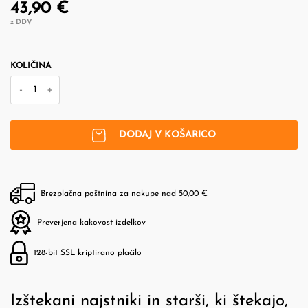
43,90 €
z DDV
KOLIČINA
-
+
DODAJ V KOŠARICO
Brezplačna poštnina za nakupe nad 50,00 €
Preverjena kakovost izdelkov
128-bit SSL kriptirano plačilo
Izštekani najstniki in starši, ki štekajo,