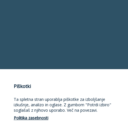
Piškotki
Ta spletna stran uporablja piškotke za izboljšanje
izkušnje, analizo in oglase. Z gumbom "Potrdi izbiro"
Brezplačna poštnina
soglašaš z njihovo uporabo. Več na povezavi.
nad 50,00 €
Politika zasebnosti
Preverjena kakovost
izdelkov