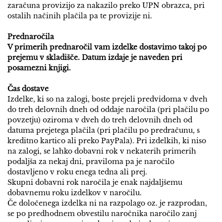
zaračuna provizijo za nakazilo preko UPN obrazca, pri
ostalih načinih plačila pa te provizije ni.
Prednaročila
V primerih prednaročil vam izdelke dostavimo takoj po
prejemu v skladišče. Datum izdaje je naveden pri
posamezni knjigi.
Čas dostave
Izdelke, ki so na zalogi, boste prejeli predvidoma v dveh
do treh delovnih dneh od oddaje naročila (pri plačilu po
povzetju) oziroma v dveh do treh delovnih dneh od
datuma prejetega plačila (pri plačilu po predračunu, s
kreditno kartico ali preko PayPala). Pri izdelkih, ki niso
na zalogi, se lahko dobavni rok v nekaterih primerih
podaljša za nekaj dni, praviloma pa je naročilo
dostavljeno v roku enega tedna ali prej.
Skupni dobavni rok naročila je enak najdaljšemu
dobavnemu roku izdelkov v naročilu.
Če določenega izdelka ni na razpolago oz. je razprodan,
se po predhodnem obvestilu naročnika naročilo zanj