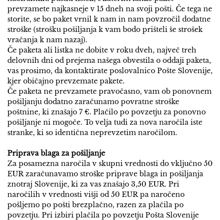
prevzamete najkasneje v 15 dneh na svoji pošti. Če tega ne
storite, se bo paket vrnil k nam in nam povzročil dodatne
stroške (strošku pošiljanja k vam bodo prišteli še strošek
vračanja k nam nazaj).
Če paketa ali listka ne dobite v roku dveh, največ treh
delovnih dni od prejema našega obvestila o oddaji paketa,
vas prosimo, da kontaktirate poslovalnico Pošte Slovenije,
kjer običajno prevzemate pakete.
Če paketa ne prevzamete pravočasno, vam ob ponovnem
pošiljanju dodatno zaračunamo povratne stroške
poštnine, ki znašajo 7 €. Plačilo po povzetju za ponovno
pošiljanje ni mogoče. To velja tudi za nova naročila iste
stranke, ki so identična neprevzetim naročilom.
Priprava blaga za pošiljanje
Za posamezna naročila v skupni vrednosti do vključno 50
EUR zaračunavamo stroške priprave blaga in pošiljanja
znotraj Slovenije, ki za vas znašajo 3,50 EUR. Pri
naročilih v vrednosti višji od 50 EUR pa naročeno
pošljemo po pošti brezplačno, razen za plačila po
povzetju. Pri izbiri plačila po povzetju Pošta Slovenije