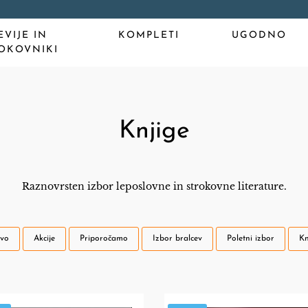
EVIJE IN
KOMPLETI
UGODNO
OKOVNIKI
Knjige
Raznovrsten izbor leposlovne in strokovne literature.
vo
Akcije
Priporočamo
Izbor bralcev
Poletni izbor
Kn