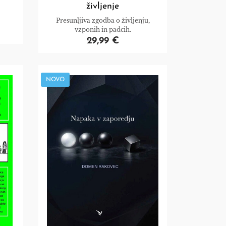
življenje
Presunljiva zgodba o življenju,
vzponih in padcih.
29,99 €
NOVO