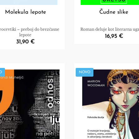
Molekula lepote
Čudne slike
ocevtiki – preboj do brezčasne
Roman deluje kot literarna ug
lepote
16,95 €
31,90 €
O
NOVO