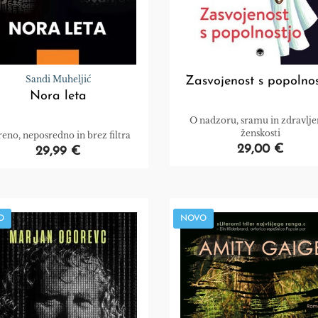
Sandi Muheljić
Zasvojenost s popolnos
Nora leta
O nadzoru, sramu in zdravlje
ženskosti
reno, neposredno in brez filtra
29,00 €
29,99 €
O
NOVO