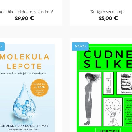
ko lahko nekdo umre dvakrat?
Knjiga o vztrajanju.
29,90 €
25,00 €
O
NOVO