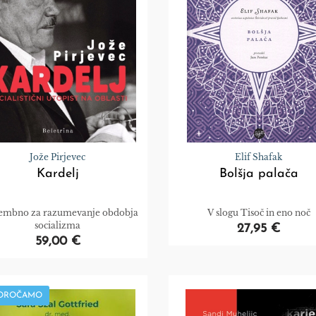
Jože Pirjevec
Elif Shafak
Kardelj
Bolšja palača
mbno za razumevanje obdobja
V slogu Tisoč in eno noč
socializma
27,95 €
59,00 €
POROČAMO