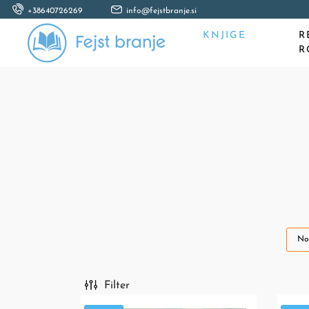
+38640726269
info@fejstbranje.si
KNJIGE
R
R
No
Filter