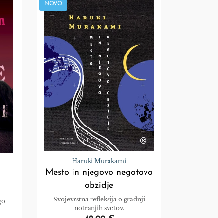
NOVO
Haruki Murakami
Mesto in njegovo negotovo
obzidje
Svojevrstna refleksija o gradnji
go
notranjih svetov.