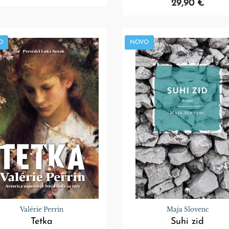
29,90 €
O
NOVO
Valérie Perrin
Maja Slovenc
Tetka
Suhi zid