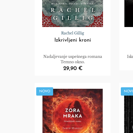
Rachel Gillig
Izkrivljeni kroni
Nadaljevanje uspešnega romana
Isk
Temno okno.
29,90 €
NOVO
NOV