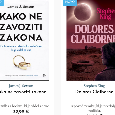
O
NOVO
James J. Sexton
Stephen King
ko ne zavoziti zakona
Dolores Claiborne
nik za ločitve, ki je videl že vse.
Izpoved ženske, ki je predol
molčala.
32,99 €