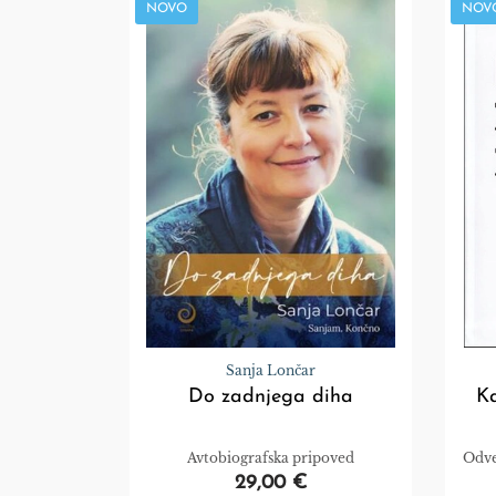
NOVO
NOV
Sanja Lončar
Do zadnjega diha
Ka
Avtobiografska pripoved
Odvet
29,00 €