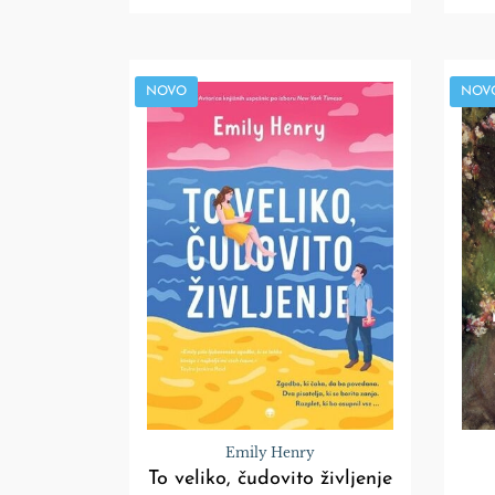
NOVO
NOV
Emily Henry
To veliko, čudovito življenje