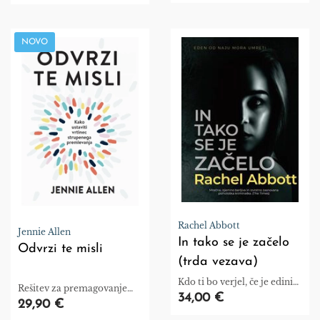
prodane v več kot 5.500
izvodih!
NOVO
Rachel Abbott
Jennie Allen
In tako se je začelo
Odvrzi te misli
(trda vezava)
Kdo ti bo verjel, če je edini
Rešitev za premagovanje
človek, ki je vedel, kaj se je
34,00 €
tesnobe, ki izhaja iz
29,90 €
zgodilo, mrtev?
negativnih miselnih vzorcev.