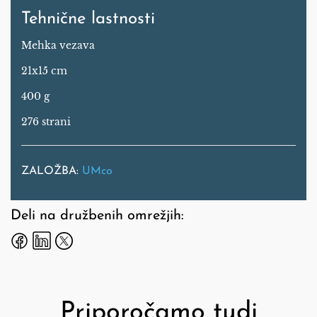
Tehnične lastnosti
Mehka vezava
21x15 cm
400 g
276 strani
ZALOŽBA:
UMco
Deli na družbenih omrežjih:
Priporočamo tudi