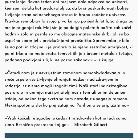
pustošenja. Ravno teden dni prej sem dala odpoved na univerzi,
kjer sem delala kot predavateljica, da bi si poskusila najti boljše
življenje stran od nenehnega stresa in hrupa sodobne univerze.
Pravkar sem objavila svojo prvo knjigo po šestih letih, za drugo pa
me je priganjal rok. Moj sin je po dolgih poletnih počitnicah začel
hoditi v šolo in pestile so me običajne materinske skrbi, ali se bo
uspešno spoprijel s preizkušnjami prvošolčka. Sprememba je bila
že na poti in zdaj se ji je pridružila še njena sestrična umrljivost, ki
pa ni trkala na moja vrata, temveč jih je z brcami metala s tečajev,
podobna podivjani sili, ki ne pozna zakonov.« – iz knjige
»Četudi nam je z neverjetnim zamahom samoobvladovanja in
sreče uspelo vse življenje ohranjati nadzor nad zdravjem in
radostjo, se nismo mogli izogniti zimi. Naši starši se neizogibno
postarajo in umrejo; naši prijatelji nas s tem ali onim dejanjem
izdajo; od nakan tega sveta se nam nazadnje upognejo ramena.
Nekje spotoma slej ko prej zatajimo. Potihoma se priplazi zima.«
»Vsak košček te zgodbe je čudovit in zdravilen kot je tudi sama
zima. Resnično prekrasna knjiga.« – Elizabeth Gilbert