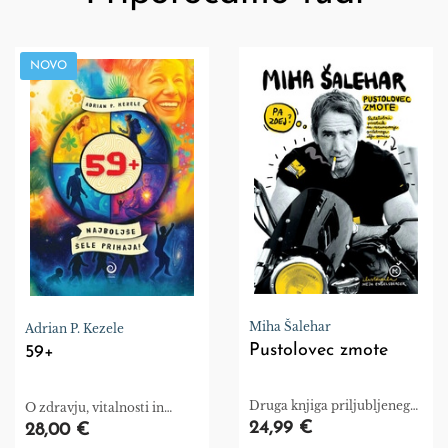
NOVO
Miha Šalehar
Adrian P. Kezele
Pustolovec zmote
59+
Druga knjiga priljubljenega
O zdravju, vitalnosti in
radijca Mihe Šaleharja,
novih začetkih
24,99 €
28,00 €
avtorja uspešnice Duh česa,