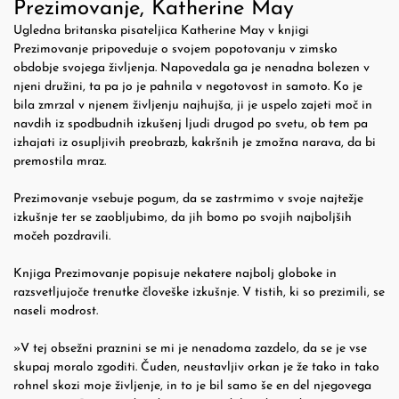
Prezimovanje, Katherine May
Ugledna britanska pisateljica Katherine May v knjigi
Prezimovanje pripoveduje o svojem popotovanju v zimsko
obdobje svojega življenja. Napovedala ga je nenadna bolezen v
njeni družini, ta pa jo je pahnila v negotovost in samoto. Ko je
bila zmrzal v njenem življenju najhujša, ji je uspelo zajeti moč in
navdih iz spodbudnih izkušenj ljudi drugod po svetu, ob tem pa
izhajati iz osupljivih preobrazb, kakršnih je zmožna narava, da bi
premostila mraz.
Prezimovanje vsebuje pogum, da se zastrmimo v svoje najtežje
izkušnje ter se zaobljubimo, da jih bomo po svojih najboljših
močeh pozdravili.
Knjiga Prezimovanje popisuje nekatere najbolj globoke in
razsvetljujoče trenutke človeške izkušnje. V tistih, ki so prezimili, se
naseli modrost.
»V tej obsežni praznini se mi je nenadoma zazdelo, da se je vse
skupaj moralo zgoditi. Čuden, neustavljiv orkan je že tako in tako
rohnel skozi moje življenje, in to je bil samo še en del njegovega