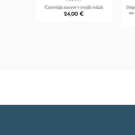
Čarovnija narave v tvojih rokah
Disp
na 
24,00 €
zn
place
doj