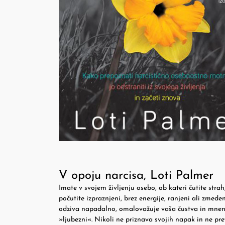
V opoju narcisa, Loti Palmer
Imate v svojem življenju osebo, ob kateri čutite strah
počutite izpraznjeni, brez energije, ranjeni ali zme
odziva napadalno, omalovažuje vaša čustva in mnenja
»ljubezni«. Nikoli ne priznava svojih napak in ne pr