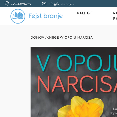
+38640726269
info@fejstbranje.si
KNJIGE
R
R
DOMOV /
KNJIGE /
V OPOJU NARCISA