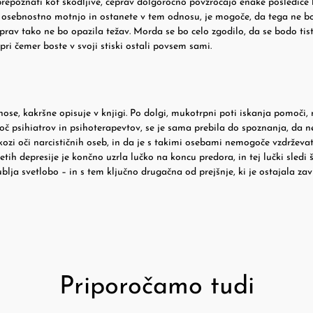
o prepoznati kot škodljive, čeprav dolgoročno povzročajo enake posledice 
no osebnostno motnjo in ostanete v tem odnosu, je mogoče, da tega ne b
, prav tako ne bo opazila težav. Morda se bo celo zgodilo, da se bodo tisti
ri čemer boste v svoji stiski ostali povsem sami.
dnose, kakršne opisuje v knjigi. Po dolgi, mukotrpni poti iskanja pomoči, 
oč psihiatrov in psihoterapevtov, se je sama prebila do spoznanja, da n
skozi oči narcističnih oseb, in da je s takimi osebami nemogoče vzdrževat
ih depresije je končno uzrla lučko na koncu predora, in tej lučki sledi š
ublja svetlobo – in s tem ključno drugačna od prejšnje, ki je ostajala zav
Priporočamo tudi