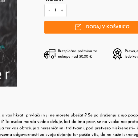
-
+
DODAJ V KOŠARICO
Brezplačna poštnina za
Preverj
nakupe nad 50,00 €
izdelko
, a vas hkrati privlači in ji ne morete ubežati? Se po druženju z njo pog
deni? Ta oseba morda vedno deluje, kot da ima prav, se na vsako nasprot
 ter vas obtožuje z neresničnimi trditvami, pod pretvezo »iskrenosti« 
evzema odgovornosti za svoja dejanja ter pušča vtis, da ne kaže iskrene