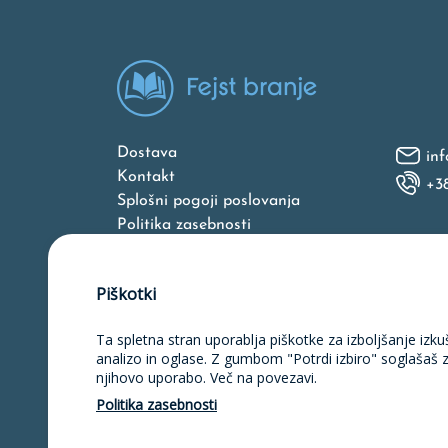
Dostava
inf
Kontakt
+3
Splošni pogoji poslovanja
Politika zasebnosti
O nas
Piškotki
Ta spletna stran uporablja piškotke za izboljšanje izku
Naložbo v izdelavo spletne strani, 
unija iz Evropskega skl
analizo in oglase. Z gumbom "Potrdi izbiro" soglašaš 
njihovo uporabo. Več na povezavi.
Politika zasebnosti