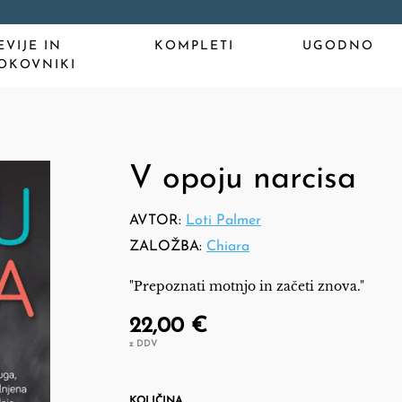
EVIJE IN
KOMPLETI
UGODNO
OKOVNIKI
V opoju narcisa
AVTOR:
Loti Palmer
ZALOŽBA:
Chiara
"Prepoznati motnjo in začeti znova."
22,00 €
z DDV
KOLIČINA