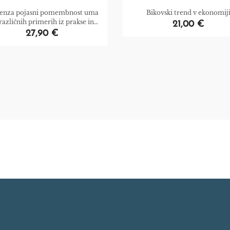
enza pojasni pomembnost uma
Bikovski trend v ekonomij
različnih primerih iz prakse in
21,00 €
anstveno preverjenih učinkih
27,90 €
ba na možgane in telo. Spusti se
v samo anatomijo misli, da
amemo, kako misli spreminjajo
možgane in telo.