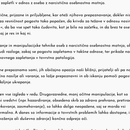
e zapletli v odnos z osebo z narcistično osebnostno motnjo.
ne, prijazne in priljubljene, kar oteži njihovo prepoznavanje, dokler n
k za resničnost pogosto tako popačen, da krivdo za težave v odnosu nos
«, da bo vse spet tako čudovito, kot je bilo na začetku, in da brez te os
je res in kaj ni.
šljanje in manipulacijske tehnike oseb z narcistično osebnostno motnjo, 
di razloge, zakaj se pogosto zapletamo v takšne odnose, ter prikaže na
ponovnega zapletanja v tovrstno patologijo.
e prepoznamo sami, jih običajno opazijo naši bližnji, prijatelji ali pa n
zično nasilje ali varanje, so lažje prepoznavni in ob iskanju pomoči pogos
aljnje ukrepanje.
ven vse izgleda v redu. Drugorazredne, manj očitne manipulacije, kot so
i sredstvi (npr. hazardiranje, obsedena skrb za zdravo prehrano, pretir
obrekovanje, zasmehovanje), so lahko dolgo neopažene, saj se morda vsi
 normalno. A danes so informacije o tovrstnih problemih lahko dostopne, 
moženja ali duševno zdravje) končno odprejo oči.