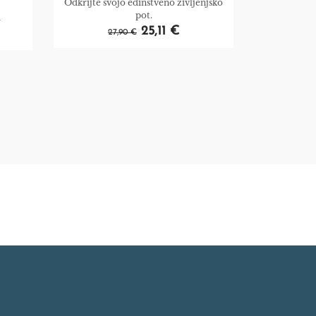
Odkrijte svojo edinstveno življenjsko
pot.
i
25,11 €
27,90 €