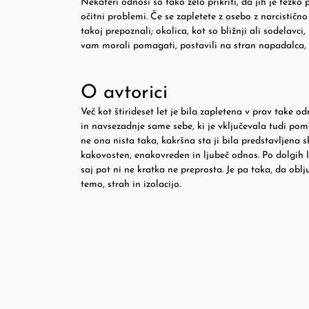
Nekateri odnosi so tako zelo prikriti, da jih je težk
očitni problemi. Če se zapletete z osebo z narcistič
takoj prepoznali; okolica, kot so bližnji ali sodelavci
vam morali pomagati, postavili na stran napadalca, p
O avtorici
Več kot štirideset let je bila zapletena v prav take o
in navsezadnje same sebe, ki je vključevala tudi pom
ne ona nista taka, kakršna sta ji bila predstavljena 
kakovosten, enakovreden in ljubeč odnos. Po dolgih let
saj pot ni ne kratka ne preprosta. Je pa taka, da oblj
temo, strah in izolacijo.