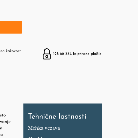
ena kakovost
128-bit SSL kriptirano plačilo
v
osto
Tehnične lastnosti
ovanje
Mehka vezava
in
ga