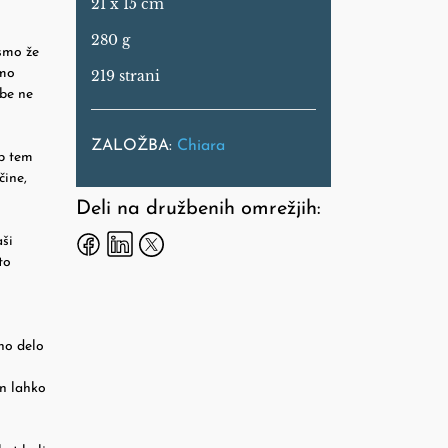
21 x 15 cm
280 g
ismo že
imo
219 strani
ebe ne
ZALOŽBA:
Chiara
ob tem
čine,
Deli na družbenih omrežjih:
aši
to
ano delo
in lahko