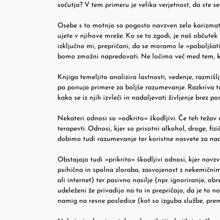
sočutja? V tem primeru je velika verjetnost, da ste s
Osebe s to motnjo so pogosto navzven zelo karizmatič
ujete v njihove mreže. Ko se to zgodi, je naš občute
izključno mi, prepričani, da se moramo le »poboljšati
bomo zmožni napredovati. Ne ločimo več med tem, kaj 
Knjiga temeljito analizira lastnosti, vedenje, razmi
pa ponuja primere za boljše razumevanje. Razkriva tu
kako se iz njih izvleči in nadaljevati življenje brez 
Nekateri odnosi so »odkrito« škodljivi. Če teh težav n
terapevti. Odnosi, kjer so prisotni alkohol, droge, fi
dobimo tudi razumevanje ter koristne nasvete za nad
Obstajajo tudi »prikrito« škodljivi odnosi, kjer navz
psihična in spolna zloraba, zasvojenost z nekemičnim
ali internet) ter pasivno nasilje (npr. ignoriranje, 
udeleženi že privadijo na to in prepričajo, da je to
namig na resne posledice (kot so izguba službe, pre