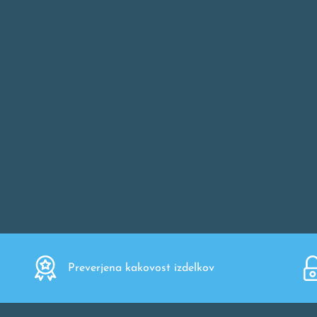
Preverjena kakovost izdelkov