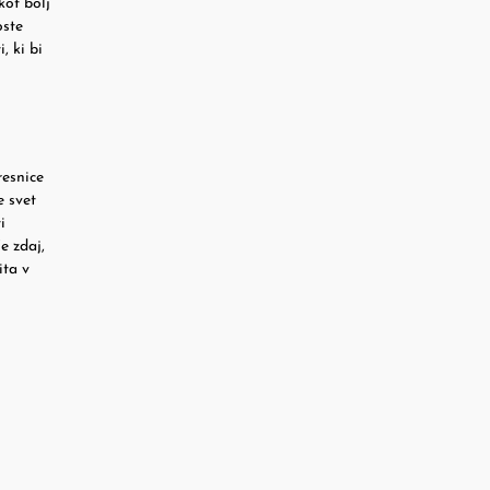
kot bolj
oste
, ki bi
resnice
e svet
i
e zdaj,
ita v