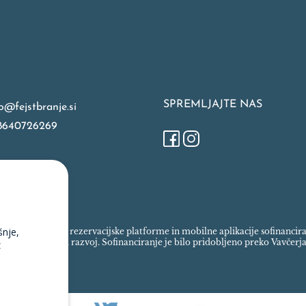
SPREMLJAJTE NAS
o@fejstbranje.si
8640726269
šnje,
spletne trgovine, rezervacijske platforme in mobilne aplikacije sofinanci
ada za regionalni razvoj. Sofinanciranje je bilo pridobljeno preko Vavčerja
z