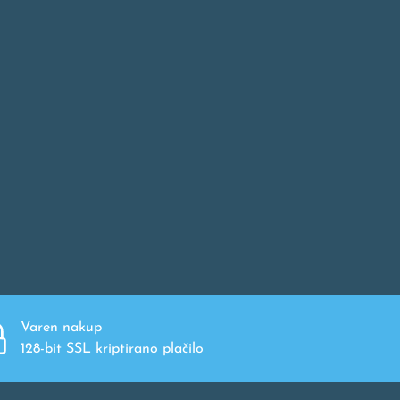
Varen nakup
128-bit SSL kriptirano plačilo