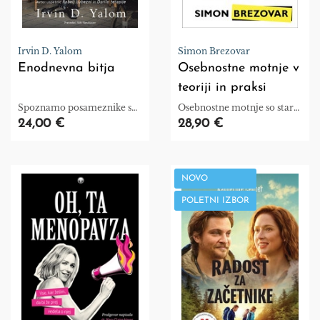
Irvin D. Yalom
Simon Brezovar
Enodnevna bitja
Osebnostne motnje v
teoriji in praksi
Spoznamo posameznike s
Osebnostne motnje so stare
presunljivimi zgodbami.
toliko, kolikor je staro
24,00 €
28,90 €
človeštvo
NOVO
POLETNI IZBOR