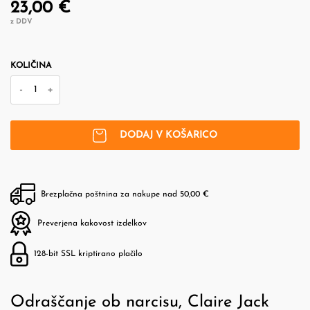
23,00 €
z DDV
KOLIČINA
-
+
DODAJ V KOŠARICO
Brezplačna poštnina za nakupe nad 50,00 €
Preverjena kakovost izdelkov
128-bit SSL kriptirano plačilo
Odraščanje ob narcisu, Claire Jack