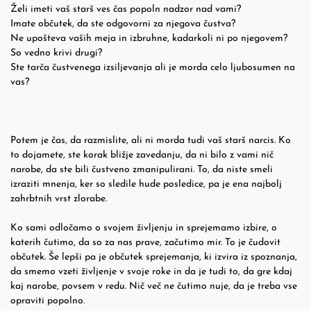
Želi imeti vaš starš ves čas popoln nadzor nad vami?
Imate občutek, da ste odgovorni za njegova čustva?
Ne upošteva vaših meja in izbruhne, kadarkoli ni po njegovem?
So vedno krivi drugi?
Ste tarča čustvenega izsiljevanja ali je morda celo ljubosumen na
vas?
Potem je čas, da razmislite, ali ni morda tudi vaš starš narcis. Ko
to dojamete, ste korak bližje zavedanju, da ni bilo z vami nič
narobe, da ste bili čustveno zmanipulirani. To, da niste smeli
izraziti mnenja, ker so sledile hude posledice, pa je ena najbolj
zahrbtnih vrst zlorabe.
Ko sami odločamo o svojem življenju in sprejemamo izbire, o
katerih čutimo, da so za nas prave, začutimo mir. To je čudovit
občutek. Še lepši pa je občutek sprejemanja, ki izvira iz spoznanja,
da smemo vzeti življenje v svoje roke in da je tudi to, da gre kdaj
kaj narobe, povsem v redu. Nič več ne čutimo nuje, da je treba vse
opraviti popolno.