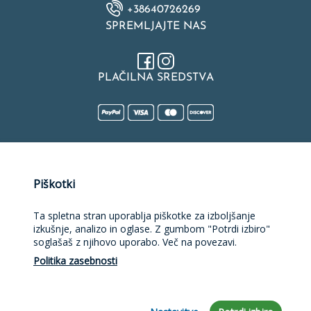
+38640726269
SPREMLJAJTE NAS
PLAČILNA SREDSTVA
Naložbo v izdelavo spletne strani, spletne trgovine, rezervacijske
Piškotki
platforme in mobilne aplikacije sofinancirata Republika Slovenija
in Evropska unija iz Evropskega sklada za regionalni razvoj.
Sofinanciranje je bilo pridobljeno preko Vavčerja za digitalni
Ta spletna stran uporablja piškotke za izboljšanje
marketing.
izkušnje, analizo in oglase. Z gumbom "Potrdi izbiro"
soglašaš z njihovo uporabo. Več na povezavi.
Politika zasebnosti