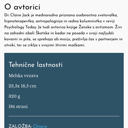
O avtorici
Dr. Claire Jack je mednarodno priznana osebnostna svetovalka,
hipnoterapevtka, antropologinja in redna kolumnistka v reviji
Psychology Today. Je tudi avtorica knjige Ženske z avtizmom. Živi
na zahodni obali Škotske in kadar ne poseda v svoji najljubši
kavarni in piše, se sprehaja ob morju, preživlja čas s partnerjem in
otroki, ter se crklja s svojimi štirimi mačkami.
Tehnične lastnosti
Mehka vezava
23,5x 16,5 cm
320 g
184 strani
ZALOŽBA:
Chiara