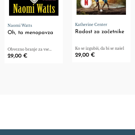
Katherine Center
Naomi Watts
Radost za začetnike
Oh, ta menopavza
Ko se izgubiš, da bi se našel
Obvezno branje za vse
ženske in tiste, ki jim je mar
29,00 €
29,00 €
zanje.