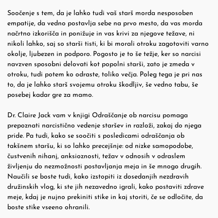
Soočenje s tem, da je lahko tudi vaš starš morda nesposoben
empatije, da vedno postavlja sebe na prvo mesto, da vas morda
načrtno izkorišča in ponižuje in vas krivi za njegove težave, ni
nikoli lahko, saj so starši tisti, ki bi morali otroku zagotoviti varno
okolje, ljubezen in podporo. Pogosto je to še težje, ker so narcisi
navzven sposobni delovati kot popolni starši, zato je zmeda v
otroku, tudi potem ko odraste, toliko večja. Poleg tega je pri nas
to, da je lahko starš svojemu otroku škodljiv, še vedno tabu, še
posebej kadar gre za mamo.
Dr. Claire Jack vam v knjigi Odraščanje ob narcisu pomaga
prepoznati narcistično vedenje staršev in razloži, zakaj do njega
pride. Pa tudi, kako se soočiti s posledicami odraščanja ob
takšnem staršu, ki so lahko precejšnje: od nizke samopodobe,
čustvenih nihanj, anksioznosti, težav v odnosih v odraslem
življenju do nezmožnosti postavljanja meja in še mnogo drugih.
Naučili se boste tudi, kako izstopiti iz dosedanjih nezdravih
družinskih vlog, ki ste jih nezavedno igrali, kako postaviti zdrave
meje, kdaj je nujno prekiniti stike in kaj storiti, če se odločite, da
boste stike vseeno ohranili.