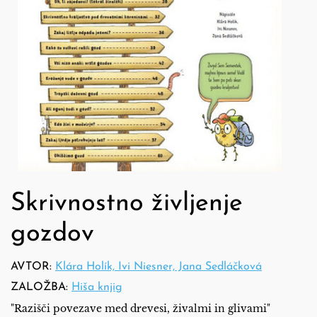
Skrivnostno življenje
gozdov
AVTOR:
Klára Holík, Ivi Niesner, Jana Sedláčková
ZALOŽBA:
Hiša knjig
"Razišči povezave med drevesi, živalmi in glivami"