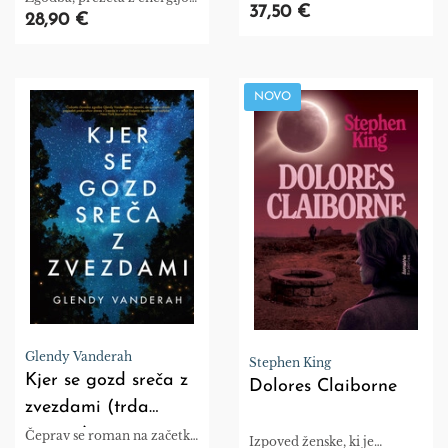
oblike
37,50 €
čarobnostjo in nepozabnimi
28,90 €
liki.
NOVO
Glendy Vanderah
Stephen King
Kjer se gozd sreča z
Dolores Claiborne
zvezdami (trda
vezava)
Čeprav se roman na začetku
Izpoved ženske, ki je