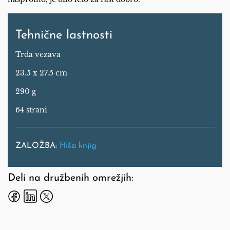
Tehnične lastnosti
Trda vezava
23.5 x 27.5 cm
290 g
64 strani
ZALOŽBA:
Hiša knjig
Deli na družbenih omrežjih: