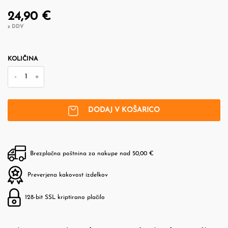
24,90 €
z DDV
KOLIČINA
-
+
DODAJ V KOŠARICO
Brezplačna poštnina za nakupe nad 50,00 €
Preverjena kakovost izdelkov
128-bit SSL kriptirano plačilo