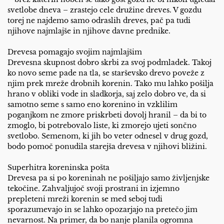
svetlobe dneva – zrastejo cele družine dreves. V gozdu
torej ne najdemo samo odraslih dreves, pač pa tudi
njihove najmlajše in njihove davne prednike.
Drevesa pomagajo svojim najmlajšim
Drevesna skupnost dobro skrbi za svoj podmladek. Takoj
ko novo seme pade na tla, se starševsko drevo poveže z
njim prek mreže drobnih korenin. Tako mu lahko pošilja
hrano v obliki vode in sladkorja, saj zelo dobro ve, da si
samotno seme s samo eno korenino in vzklilim
poganjkom ne zmore priskrbeti dovolj hranil – da bi to
zmoglo, bi potrebovalo liste, ki zmorejo ujeti sončno
svetlobo. Semenom, ki jih bo veter odnesel v drug gozd,
bodo pomoč ponudila starejša drevesa v njihovi bližini.
Superhitra koreninska pošta
Drevesa pa si po koreninah ne pošiljajo samo življenjske
tekočine. Zahvaljujoč svoji prostrani in izjemno
prepleteni mreži korenin se med seboj tudi
sporazumevajo in se lahko opozarjajo na pretečo jim
nevarnost. Na primer, da bo nanje planila ogromna