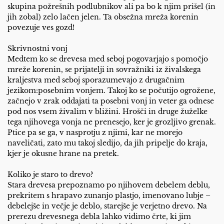
skupina požrešnih podlubnikov ali pa bo k njim prišel (in
jih zobal) zelo lačen jelen. Ta obsežna mreža korenin
povezuje ves gozd!
Skrivnostni vonj
Medtem ko se drevesa med seboj pogovarjajo s pomočjo
mreže korenin, se prijatelji in sovražniki iz živalskega
kraljestva med seboj sporazumevajo z drugačnim
jezikom:posebnim vonjem. Takoj ko se počutijo ogrožene,
začnejo v zrak oddajati ta posebni vonj in veter ga odnese
pod nos vsem živalim v bližini. Hrošči in druge žuželke
tega njihovega vonja ne prenesejo, ker je grozljivo grenak.
Ptice pa se ga, v nasprotju z njimi, kar ne morejo
naveličati, zato mu takoj sledijo, da jih pripelje do kraja,
kjer je okusne hrane na pretek.
Koliko je staro to drevo?
Stara drevesa prepoznamo po njihovem debelem deblu,
prekritem s hrapavo zunanjo plastjo, imenovano lubje –
debelejše in večje je deblo, starejše je verjetno drevo. Na
prerezu drevesnega debla lahko vidimo črte, ki jim