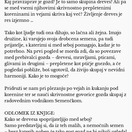
Kaj pravzaprav je gozd? Je to samo skupina dreves? Ali pa
se med vsemi njihovimi skrivnostno prepletenimi
koreninami in vejami skriva kaj več? Življenje dreves je
res izjemno …
Tako kot ljudje tudi ona dihajo, so lačna ali žejna. Imajo
družine, ki varujejo svoja drobcena semena, pa tudi
prijatelje, s katerimi si med seboj pomagajo, kadar je to
potrebno. Na prvi pogled se morda zdi, da so povezave
med prebivalci gozda – drevesi, mravljami, pticami,
glivami in drugimi – prepletene kot ptičje gnezdo, a če
pogledaš pobliže, boš ugotovil, da živijo skupaj v nevidni
harmoniji. Kako je to mogoče?
Pridruži se nam pri plezanju po vejah in kukanju pod
korenine ter se nauči skrivnostne govorice gozda skupaj z
radovednim vodnikom Semenčkom.
ODLOMEK IZ KNJIGE:
Kako se drevesa spoprijateljijo med seboj?
Samo predstavljaj si, da iz teh malih, a nemočnih semen
– brez katerih noben še tako gost gozd ne bi nikoli ugledal