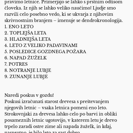
pravimo letnice. Primerjajo se lahko s prstnim odtisom
človeka. Iz njih se lahko veliko naučimo! Ljudje smo
razvili celo posebno vedo, ki se ukvarja z njihovim
skrivnostnim branjem – imenuje se dendrokronologija.
1. ENO LETO
2. TOPLEJŠA LETA
3. HLADNEJŠA LETA
4. LETO Z VELIKO PADAVINAMI
5. POSLEDICE GOZDNEGA POŽARA
6. NAPAD ŽUŽELK
7. POTRES
8. NOTRANJE LUBJE
9. ZUNANJE LUBJE
Naredi poskus v gozdu!
Poskusi izračunati starost drevesa s preštevanjem
njegovih letnic – vsaka letnica pomeni eno leto.
Strokovnjaki za drevesa lahko celo po barvi in obliki
posameznih letnic ugotovijo, v katerem letu je drevo
trpelo zaradi ostre zime ali napada žuželk, in kdaj,
nasprotno, je bilo leto za rast dobro.