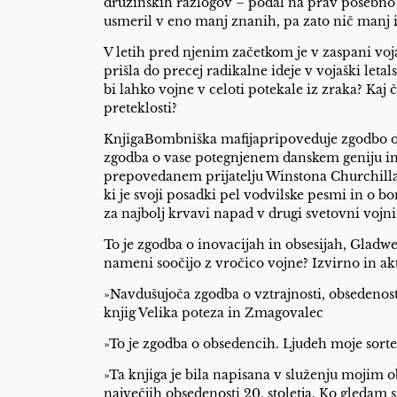
družinskih razlogov – podal na prav posebno 
usmeril v eno manj znanih, pa zato nič manj 
V letih pred njenim začetkom je v zaspani voj
prišla do precej radikalne ideje v vojaški letal
bi lahko vojne v celoti potekale iz zraka? Ka
preteklosti?
KnjigaBombniška mafijapripoveduje zgodbo o tem
zgodba o vase potegnjenem danskem geniju in 
prepovedanem prijatelju Winstona Churchilla,
ki je svoji posadki pel vodvilske pesmi in o
za najbolj krvavi napad v drugi svetovni vojni
To je zgodba o inovacijah in obsesijah, Gladwell
nameni soočijo z vročico vojne? Izvirno in a
»Navdušujoča zgodba o vztrajnosti, obsedenosti
knjig Velika poteza in Zmagovalec
»To je zgodba o obsedencih. Ljudeh moje sort
»Ta knjiga je bila napisana v služenju mojim o
največjih obsedenosti 20. stoletja. Ko gledam st