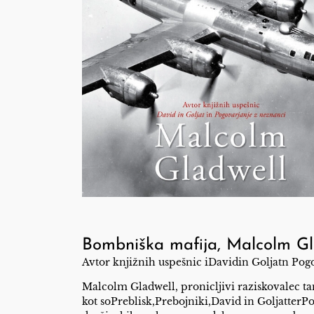
Bombniška mafija, Malcolm Gl
Avtor knjižnih uspešnic i
Davidin Goljat
n
Pogo
Malcolm Gladwell, pronicljivi raziskovalec tan
kot soPreblisk,Prebojniki,David in GoljatterP