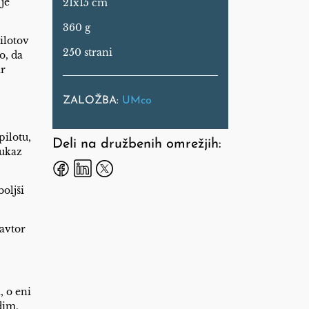
je
21x15 cm
360 g
ilotov
250 strani
o, da
ar
ZALOŽBA:
UMco
pilotu,
Deli na družbenih omrežjih:
 ukaz
boljši
 avtor
, o eni
dim,