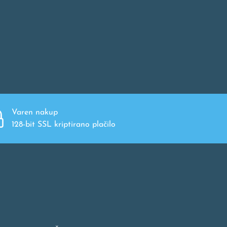
Varen nakup
128-bit SSL kriptirano plačilo