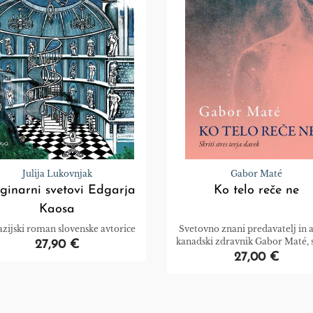
Julija Lukovnjak
Gabor Maté
ginarni svetovi Edgarja
Ko telo reče ne
Kaosa
azijski roman slovenske avtorice
Svetovno znani predavatelj in a
kanadski zdravnik Gabor Maté, s
27,90 €
knjigi Ko telo reče ne namenil pi
27,00 €
učinkih stresa na zdravje, zlas
primerih skritega stresa, ki ga
črpamo iz zgodnjega programi
in je tako globok, tako subtilen 