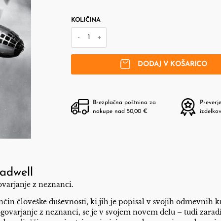
KOLIČINA
-
+
DODAJ V KOŠARICO
Brezplačna poštnina za
Preverj
nakupe nad 50,00 €
izdelko
adwell
varjanje z neznanci
.
čin človeške duševnosti, ki jih je popisal v svojih odmevnih k
ogovarjanje z neznanci, se je v svojem novem delu – tudi zarad