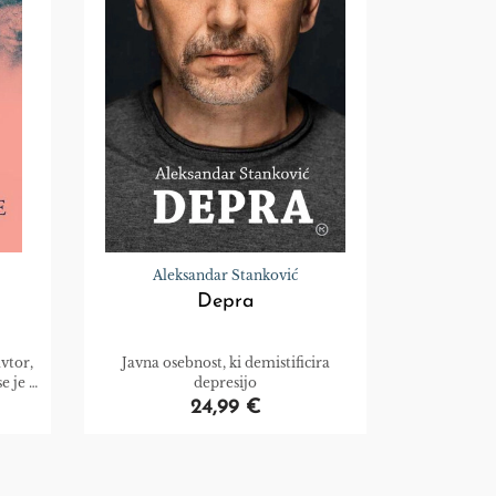
Aleksandar Stanković
Depra
vtor,
Javna osebnost, ki demistificira
e je v
depresijo
sati o
24,99 €
ti v
 vsi
ranja
vzorec,