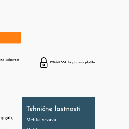
ena kakovost
128-bit SSL kriptirano plačilo
v
Tehnične lastnosti
njigah,
Mehka vezava
i