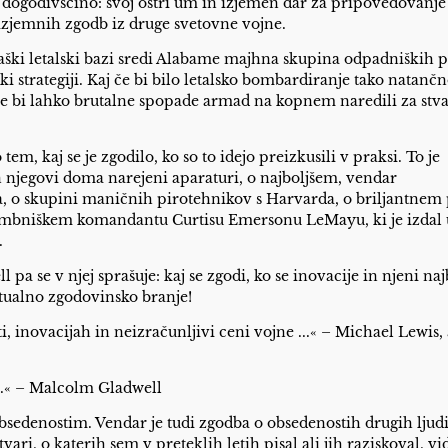
dogodivščino: svoj ostri um in izjemen dar za pripovedovanje 
izjemnih zgodb iz druge svetovne vojne.
aški letalski bazi sredi Alabame majhna skupina odpadniških p
ski strategiji. Kaj če bi bilo letalsko bombardiranje tako natančn
j če bi lahko brutalne spopade armad na kopnem naredili za stv
, kaj se je zgodilo, ko so to idejo preizkusili v praksi. To je
njegovi doma narejeni aparaturi, o najboljšem, vendar
 o skupini maničnih pirotehnikov s Harvarda, o briljantnem 
 bombniškem komandantu Curtisu Emersonu LeMayu, ki je izdal
.
 pa se v njej sprašuje: kaj se zgodi, ko se inovacije in njeni naj
ktualno zgodovinsko branje!
, inovacijah in neizračunljivi ceni vojne ...« – Michael Lewis,
e.« – Malcolm Gladwell
bsedenostim. Vendar je tudi zgodba o obsedenostih drugih ljudi
vari, o katerih sem v preteklih letih pisal ali jih raziskoval, vi