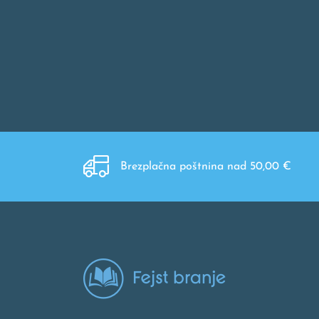
Brezplačna poštnina nad 50,00 €