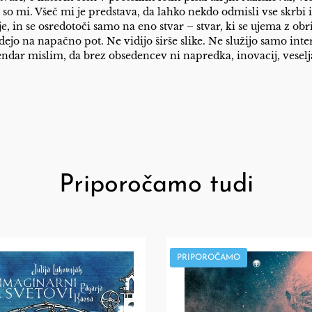
so mi. Všeč mi je predstava, da lahko nekdo odmisli vse skrbi 
e, in se osredotoči samo na eno stvar – stvar, ki se ujema z obri
ejo na napačno pot. Ne vidijo širše slike. Ne služijo samo int
ndar mislim, da brez obsedencev ni napredka, inovacij, veselja
Priporočamo tudi
PRIPOROČAMO