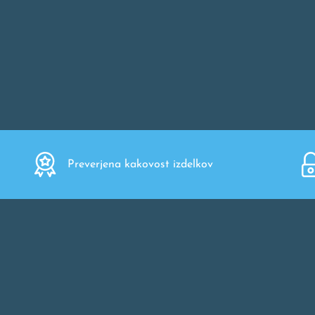
Preverjena kakovost izdelkov