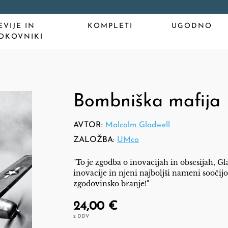
EVIJE IN
KOMPLETI
UGODNO
OKOVNIKI
Bombniška mafija
AVTOR:
Malcolm Gladwell
ZALOŽBA:
UMco
"To je zgodba o inovacijah in obsesijah, Gla
inovacije in njeni najboljši nameni soočij
zgodovinsko branje!"
24,00 €
z DDV