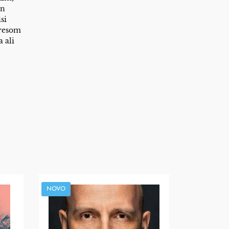
in
si
eresom
 ali
NOVO