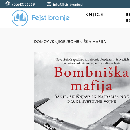
+38640726269
info@fejstbranje.si
KNJIGE
R
R
DOMOV /
KNJIGE /
BOMBNIŠKA MAFIJA