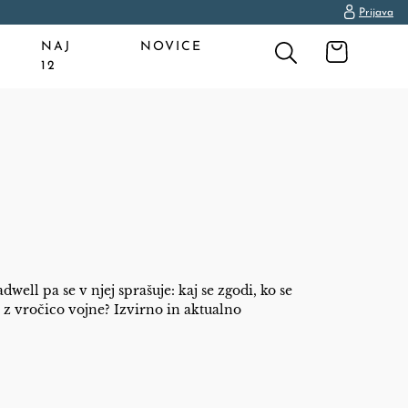
Prijava
NAJ
NOVICE
12
dwell pa se v njej sprašuje: kaj se zgodi, ko se
o z vročico vojne? Izvirno in aktualno