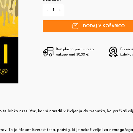
-
+
DODAJ V KOŠARICO
Brezplačna poštnina za
Preverj
nakupe nad 50,00 €
izdelko
 te lahko nese. Vse, kar si naredil v življenju do trenutka, ko prečkaš cilj
etrov. To je Mount Everest teka, podvig, ki je nekoč veljal za nemogočeg