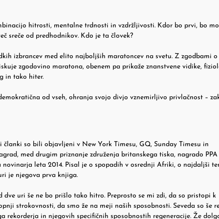
cijo hitrosti, mentalne trdnosti in vzdržljivosti. Kdor bo prvi, bo mo
i več sreče od predhodnikov. Kdo je ta človek?
redkih izbrancev med elito najboljših maratoncev na svetu. Z zgodbami o
eiskuje zgodovino maratona, obenem pa prikaže znanstvene vidike, fiziol
g in tako hiter.
emokratična od vseh, ohranja svojo divjo vznemirljivo privlačnost – za
i članki so bili objavljeni v New York Timesu, GQ, Sunday Timesu in
agrad, med drugim priznanje združenja britanskega tiska, nagrado PPA
novinarja leta 2014. Pisal je o spopadih v osrednji Afriki, o najdaljši te
ri je njegova prva knjiga.
e uri še ne bo prišlo tako hitro. Preprosto se mi zdi, da so pristopi k
topnji strokovnosti, da smo že na meji naših sposobnosti. Seveda so še re
a rekorderja in njegovih specifičnih sposobnostih regeneracije. Že dolg