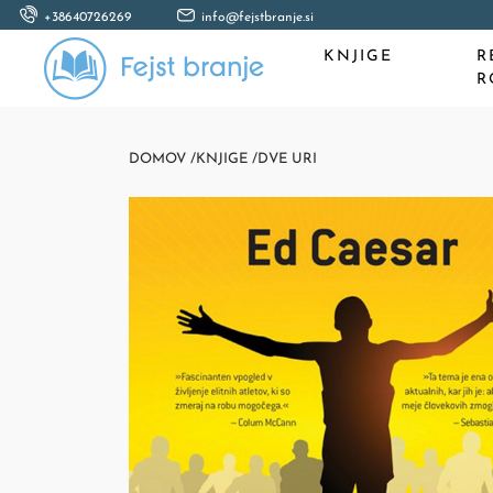
+38640726269
info@fejstbranje.si
KNJIGE
R
R
DOMOV /
KNJIGE /
DVE URI