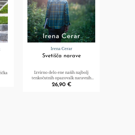
Irena Cerar
k
Svetišča narave
Izvirno delo ene naših najbolj
ička
tenkočutnih opazovalk naravnih
krajin.
26,90 €