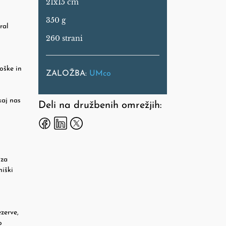
21x15 cm
350 g
ral
260 strani
oške in
ZALOŽBA:
UMco
kaj nas
Deli na družbenih omrežjih:
 za
niški
zerve,
o