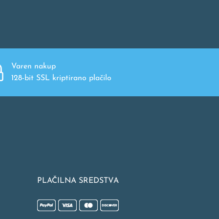
Varen nakup
128-bit SSL kriptirano plačilo
PLAČILNA SREDSTVA