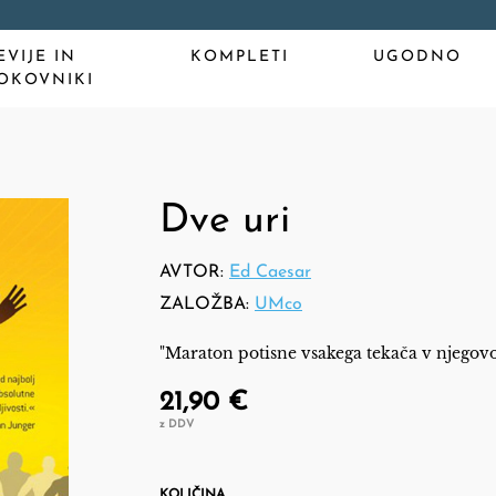
EVIJE IN
KOMPLETI
UGODNO
OKOVNIKI
Dve uri
AVTOR:
Ed Caesar
ZALOŽBA:
UMco
"Maraton potisne vsakega tekača v njegovo
21,90 €
z DDV
KOLIČINA