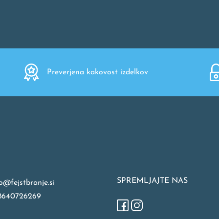
Preverjena kakovost izdelkov
SPREMLJAJTE NAS
o@fejstbranje.si
8640726269