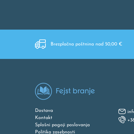
Brezplačna poštnina nad 50,00 €
Dostava
inf
Kontakt
+3
Splošni pogoji poslovanja
Politika zasebnosti