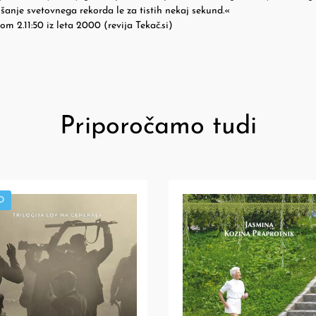
šanje svetovnega rekorda le za tistih nekaj sekund.«
m 2.11:50 iz leta 2000 (revija Tekač.si)
Priporočamo tudi
O