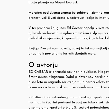
ljudje plezajo na Mount Everest.
Maraton pod dvema urama bo zahteval izjemno kombina
prenesti več, živeti drzneje, načrtovati bolje in imet
V tej privlačni knjigi nas Ed Caesar popelje v svet 
njihovih osebnostih in njihovem težkem življenju pr
psihološke dejavnike, ki spremljajo tek, ki je tako dol
Knjiga Dve uri nam pokaže, zakaj ta tekma, najbolj d
priganja k preverjanju lastnih skrajnih meja.
O avtorju
ED CAESAR je britanski novinar in publicist. Njegov
Smithsonian Magazinu. Dobil je devet novinarskih n
pisca leta in nagrado združenja tujih poročevalcev za 
tekmi na svetu in o iskanju ukradenih umetnin. Dve u
»Mislim, da do rekordnega maratonskega spusta pod dv
treningu in športni prehrani že zdaj na tako visoki s
a se moramo vprašati o biološki sestavi potencialneg