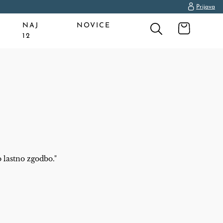
Prijava
NAJ
NOVICE
12
 lastno zgodbo."