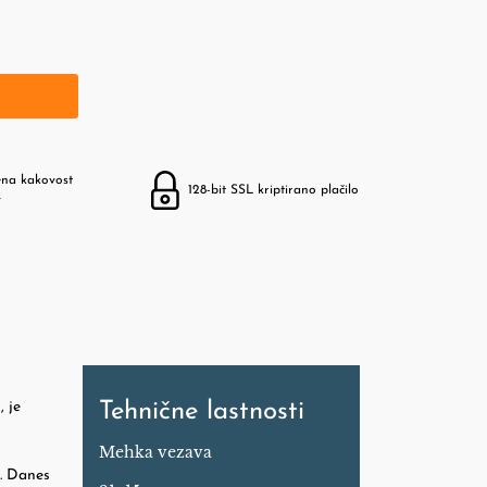
ena kakovost
128-bit SSL kriptirano plačilo
v
, je
Tehnične lastnosti
Mehka vezava
a. Danes