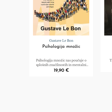
Gustave Le Bon
Psihologija množic
Psihologija množic nas poučuje o
T
splošnih značilnostih in mentalni
povezanosti množice.
19,90 €