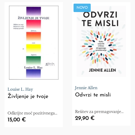
NOVO
Jennie Allen
Louise L. Hay
Odvrzi te misli
Življenje je tvoje
Rešitev za premagovanje
Odkrijte moč pozitivnega
tesnobe, ki izhaja iz
29,90 €
razmišljanja
15,00 €
negativnih miselnih vzorcev.