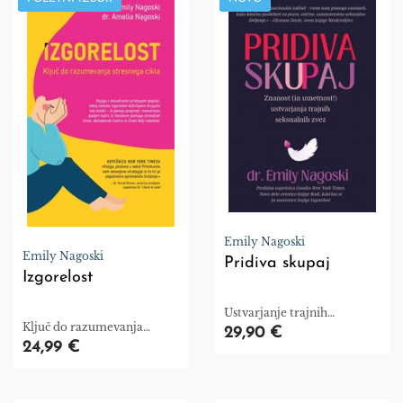
Emily Nagoski
Emily Nagoski
Pridiva skupaj
Izgorelost
Ustvarjanje trajnih
Ključ do razumevanja
seksualnih zvez.
29,90 €
stresnega cikla
24,99 €