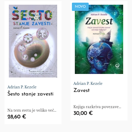
NOVO
Adrian P. Kezele
Adrian P. Kezele
Zavest
Šesto stanje zavesti
Knjiga razkriva povezave
Na tem svetu je veliko več
med zavestjo in našo
30,00 €
od tega, kolikor vidijo oči
28,60 €
resničnostjo.
povprečnega človeka.