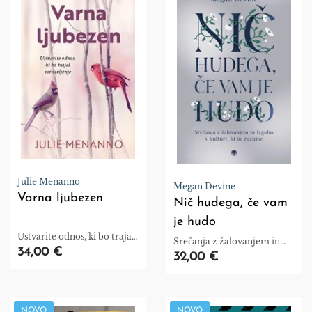
Julie Menanno
Megan Devine
Varna ljubezen
Nič hudega, če vam
je hudo
Ustvarite odnos, ki bo trajal
Srečanja z žalovanjem in
vse življenje
34,00 €
izgubo v kulturi, ki ne
32,00 €
razume
NOVO
NOVO