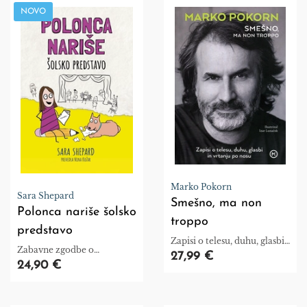
NOVO
Marko Pokorn
Sara Shepard
Smešno, ma non
Polonca nariše šolsko
troppo
predstavo
Zapisi o telesu, duhu, glasbi
Zabavne zgodbe o
in vrtanju po nosu
27,99 €
prijateljstvu, šoli, družini in
24,90 €
soočanju s strahovi.