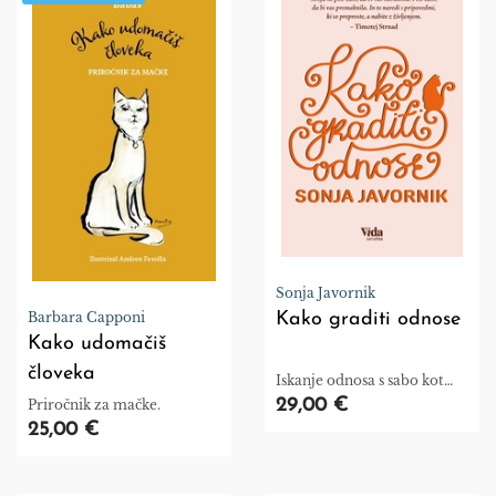
Sonja Javornik
Barbara Capponi
Kako graditi odnose
Kako udomačiš
človeka
Iskanje odnosa s sabo kot
predpogoja za vse druge
29,00 €
Priročnik za mačke.
odnose.
25,00 €