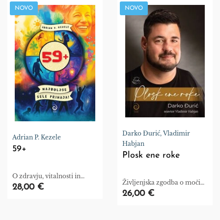
NOVO
NOVO
Darko Đurić, Vladimir
Adrian P. Kezele
Habjan
59+
Plosk ene roke
O zdravju, vitalnosti in
Življenjska zgodba o moči
novih začetkih
28,00 €
volje in premikanju meja
26,00 €