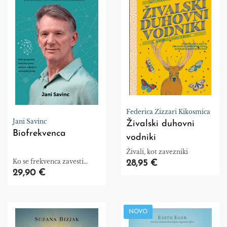
Federica Zizzari Kikosmica
Jani Savinc
Živalski duhovni
Biofrekvenca
vodniki
Živali, kot zavezniki
Ko se frekvenca zavesti
28,95 €
spremeni, se spremenijo
29,90 €
telo, življenje in
ustvarjalnost
NOVO