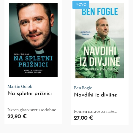
NOVO
Martin Golob
Ben Fogle
Na spletni prižnici
Navdihi iz divjine
Iskren glas v svetu sodobne
Pomen narave za naše
duhovnosti
22,90 €
življenje.
27,00 €