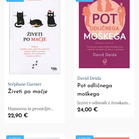
David Deida
Stéphane Garnier
Pot odličnega
Živeti po mačje
moškega
Izzivi v odnosih z ženskami,
pri delu in spolnosti.
Humoren in pronicljiv
24,00 €
priročnik.
22,90 €