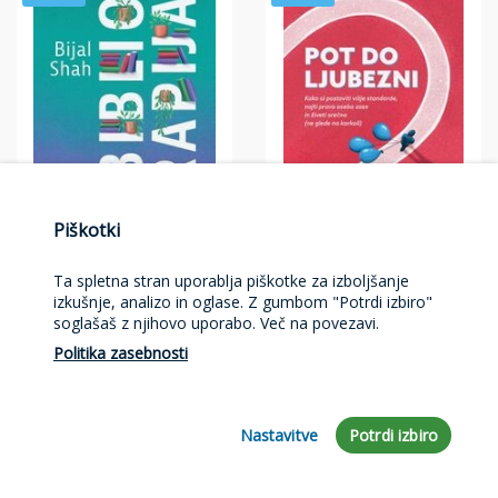
Piškotki
Matthew Hussey
Ta spletna stran uporablja piškotke za izboljšanje
izkušnje, analizo in oglase. Z gumbom "Potrdi izbiro"
Pot do ljubezni
Bijal Shah
soglašaš z njihovo uporabo. Več na povezavi.
Biblioterapija
Politika zasebnosti
Kako ustvariti izpolnjujoče
odnose – s sabo in drugimi.
27,00 €
Edinstven vodnik, ki bralcu
ponuja preobrazbo.
27,00 €
Nastavitve
Potrdi izbiro