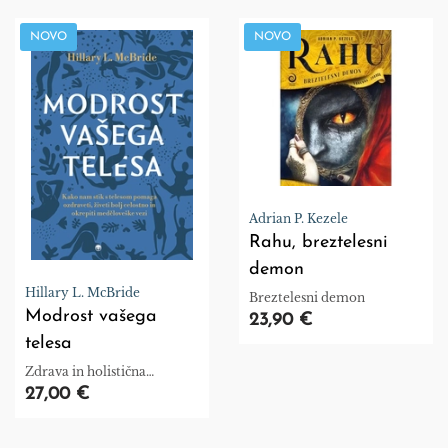
NOVO
NOVO
Adrian P. Kezele
Rahu, breztelesni
demon
Hillary L. McBride
Breztelesni demon
Modrost vašega
23,90 €
telesa
Zdrava in holistična
prepričanja o telesu, v
27,00 €
katerem je vredno živeti.