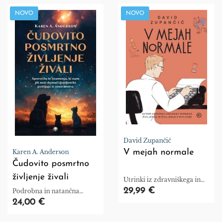
NOVO
NOVO
David Zupančič
V mejah normale
Karen A. Anderson
Čudovito posmrtno
življenje živali
Utrinki iz zdravniškega in
osebnega vsakdana
29,99 €
Podrobna in natančna
sporočila živali.
24,00 €