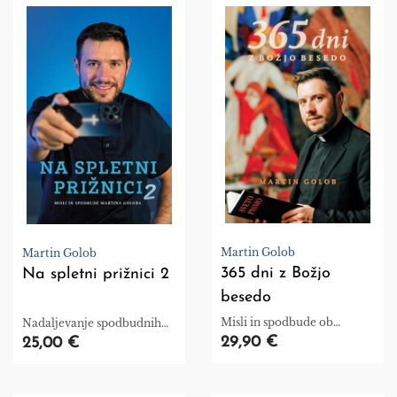
Martin Golob
Martin Golob
365 dni z Božjo
Na spletni prižnici 2
besedo
Misli in spodbude ob
Nadaljevanje spodbudnih
Svetem pismu
misli
29,90 €
25,00 €