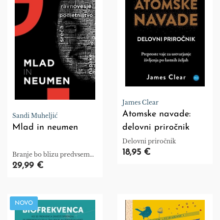
James Clear
Atomske navade:
Sandi Muheljić
Mlad in neumen
delovni priročnik
Delovni priročnik
18,95 €
Branje bo blizu predvsem
mlajšim bralcem
29,99 €
NOVO