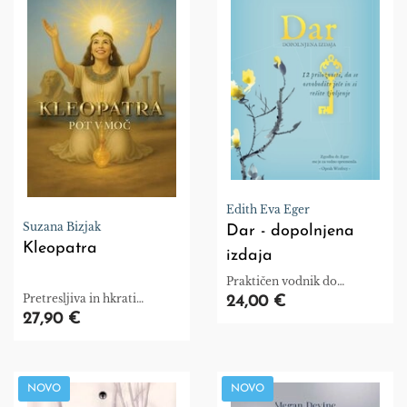
Edith Eva Eger
Suzana Bizjak
Dar - dopolnjena
Kleopatra
izdaja
Praktičen vodnik do
notranje svobode in osebne
Pretresljiva in hkrati
24,00 €
rasti.
zdravilna knjiga
27,90 €
NOVO
NOVO