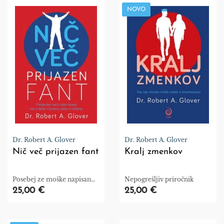
NOVO
Dr. Robert A. Glover
Dr. Robert A. Glover
Nič več prijazen fant
Kralj zmenkov
Posebej ze moške napisan
Nepogrešljiv priročnik
priročnik!
25,00 €
25,00 €