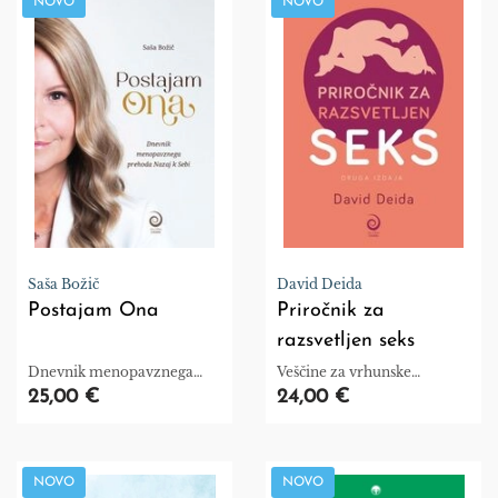
NOVO
NOVO
Saša Božič
David Deida
Postajam Ona
Priročnik za
razsvetljen seks
Dnevnik menopavznega
Veščine za vrhunske
prehoda
ljubimce
25,00 €
24,00 €
NOVO
NOVO