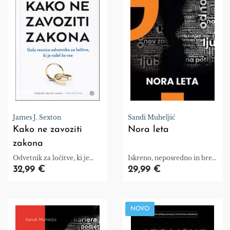
James J. Sexton
Sandi Muheljić
Kako ne zavoziti
Nora leta
zakona
Odvetnik za ločitve, ki je
Iskreno, neposredno in brez
videl že vse.
filtra
32,99 €
29,99 €
NOVO