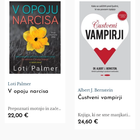
Loti Palmer
Albert J. Bernstein
V opoju narcisa
Čustveni vampirji
Prepoznati motnjo in začeti
znova.
Knjiga, ki ne sme manjkati
22,00 €
na knjižni polici!
24,60 €