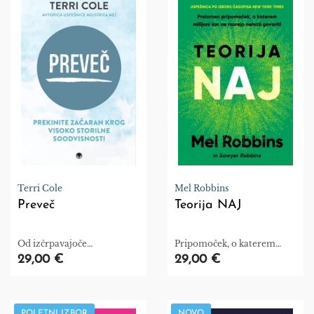
Terri Cole
Mel Robbins
Preveč
Teorija NAJ
Od izčrpavajoče
Pripomoček, o katerem
pretiranosti k notranjemu
milijoni kar ne morejo
29,00 €
29,00 €
ravnovesju.
nehati govoriti
POLETNI IZBOR
NOVO