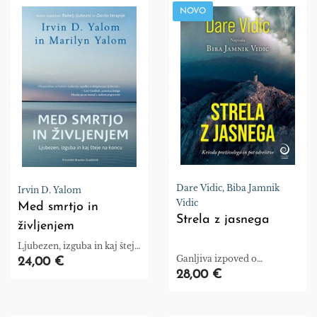
NOVO
Dare Vidic, Biba Jamnik
Irvin D. Yalom
Vidic
Med smrtjo in
Strela z jasnega
življenjem
Ljubezen, izguba in kaj šteje
na koncu
Ganljiva izpoved o
24,00 €
preživetju.
28,00 €