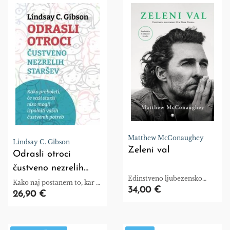
Matthew McConaughey
Lindsay C. Gibson
Zeleni val
Odrasli otroci
čustveno nezrelih
Edinstveno ljubezensko
staršev
Kako naj postanem to, kar bi
pismo življenju, polno
34,00 €
moral/a biti
26,90 €
zgodb, uvidov, humorja in
brutalne iskrenosti, ki vas bo
navdihnilo, da tudi sami
odkrijete svojo »zeleno luč«.