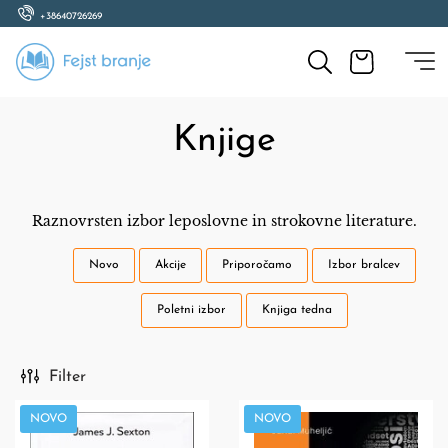
+38640726269
Knjige
Raznovrsten izbor leposlovne in strokovne literature.
Novo
Akcije
Priporočamo
Izbor bralcev
Poletni izbor
Knjiga tedna
Filter
NOVO
NOVO