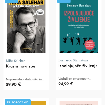
Bernardo Stamateas
Miha Šalehar
Izpolnjujoče življenje
Krasni novi spet
Vodnik za zavestno in
Neposredno, duhovito in
radostno življenje
brez olepševanja
24,99 €
29,90 €
PRIPOROČAMO