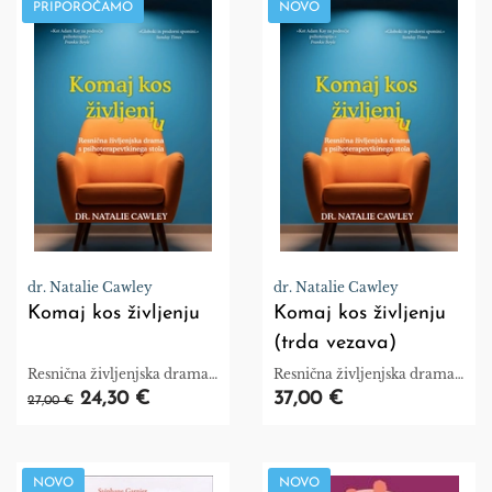
PRIPOROČAMO
NOVO
dr. Natalie Cawley
dr. Natalie Cawley
Komaj kos življenju
Komaj kos življenju
(trda vezava)
Resnična življenjska drama s
Resnična življenjska drama s
psihoterapevtkinega stola.
psihoterapevtkinega stola.
24,30 €
37,00 €
27,00 €
NOVO
NOVO