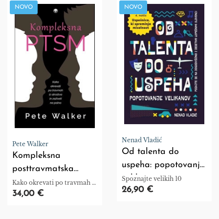
NOVO
NOVO
Nenad Vladić
Pete Walker
Od talenta do
Kompleksna
uspeha: popotovanje
posttravmatska
velikanov
Spoznajte velikih 10
stresna motnja
Kako okrevati po travmah iz
26,90 €
otroštva in zaživeti na polno
34,00 €