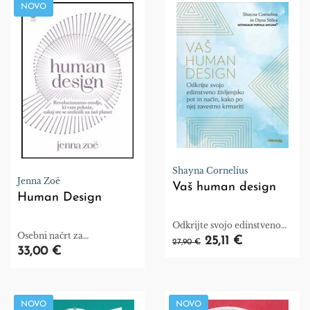
NOVO
Shayna Cornelius
Jenna Zoë
Vaš human design
Human Design
Odkrijte svojo edinstveno
Osebni načrt za
življenjsko pot.
25,11 €
27,90 €
navdahnjeno in avtentično
33,00 €
življenje.
NOVO
NOVO