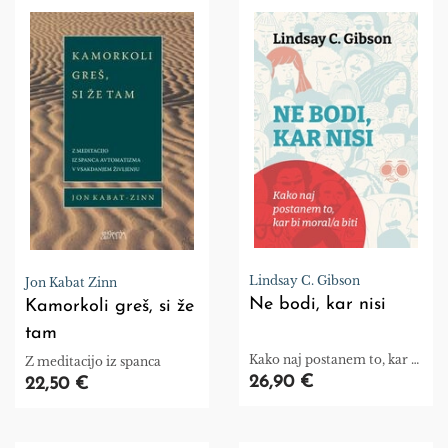
Lindsay C. Gibson
Jon Kabat Zinn
Ne bodi, kar nisi
Kamorkoli greš, si že
tam
Kako naj postanem to, kar bi
Z meditacijo iz spanca
moral/a biti
26,90 €
22,50 €