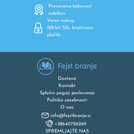
Preverjena kakovost
izdelkov
Varen nakup
128-bit SSL kriptirano
plačilo
Dostava
Kontakt
Splošni pogoji poslovanja
Politika zasebnosti
O nas
info@fejstbranje.si
+38640726269
SPREMLJAJTE NAS