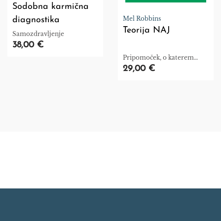
Sodobna karmična
Mel Robbins
diagnostika
Teorija NAJ
Samozdravljenje
38,00 €
Pripomoček, o katerem
milijoni kar ne morejo
29,00 €
nehati govoriti