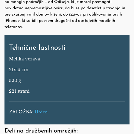
na mnogih področjih – od Odiseja, ki je moral premagati
navidezno nepremostljive ovire, da bi se po desetletju tavanja in
preizkušenj vrnil domov k ženi, do izzivov pri oblikovanju prvih
iPhonov, ki so bili povsem drugačni od obstoječih mobilnih
telefonov.
Tehnične lastnosti
Mehka vezava
21x15 cm
320 g
221 strani
ZALOŽBA:
UMco
Deli na družbenih omrežjih: