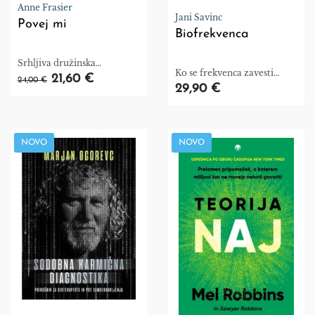
Anne Frasier
Jani Savinc
Povej mi
Biofrekvenca
Srhljiva družinska
Ko se frekvenca zavesti
preteklost se nadaljuje.
21,60 €
24,00 €
spremeni, se spremenijo
29,90 €
telo, življenje in
ustvarjalnost
NOVO
NOVO