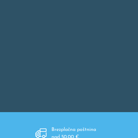
Brezplačna poštnina
nad 50,00 €