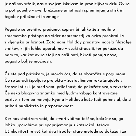
je naš sovražnik, nas v svojem iskrivem in pronicljivem delu Ovira
je pot popelje v svet brezčasne umetnosti spreminjanja stisk in
tegob v priložnosti in zmage.
Pogosto se prehitro predamo, čeprav bi lahko že z majhno
spremembo pristopa na videz nepremostljivo oviro preobrnili v
življenjsko priložnost. Zato nam Holiday predstavi načela filozofije
stoikov, ki jih lahko uporabimo v vsaki situaciji, ter pokaže, da
nam to, kar kot ovira stoji na naši poti, hkrati ponuja nove,
pogosto boljše možnosti.
Če ste pod pritiskom, je morda čas, da se oborožite s pogumom.
Če se zaradi izpeljave projekta v zastavljenem roku znajdete v
časovni stiski, je pred vami priložnost, da pokažete svojo zavzetost.
Če neka blagovna znamka med ljudmi vzbuja kontroverzne
odzive, s tem po mnenju Ryana Holidaya kaže tudi potencial, da si
pribori publiciteto in prepoznavnost.
Ker nas stoicizem vabi, da stvari vidimo takšne, kakršne so, ga
lahko uporabimo pri spoprijemanju s katerokoli težavo.
Učinkovitost te več kot dva tisoč let stare metode so dokazali že