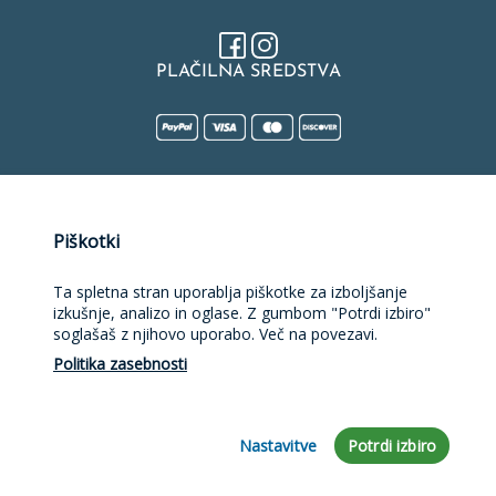
PLAČILNA SREDSTVA
Naložbo v izdelavo spletne strani, spletne trgovine, rezervacijske
Piškotki
platforme in mobilne aplikacije sofinancirata Republika Slovenija
in Evropska unija iz Evropskega sklada za regionalni razvoj.
Sofinanciranje je bilo pridobljeno preko Vavčerja za digitalni
Ta spletna stran uporablja piškotke za izboljšanje
marketing.
izkušnje, analizo in oglase. Z gumbom "Potrdi izbiro"
soglašaš z njihovo uporabo. Več na povezavi.
Politika zasebnosti
Nastavitve
Potrdi izbiro
razvoj rešitve
bplanet d.o.o.