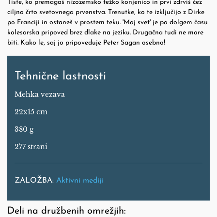
Tiste, ko premagaš nizozemsko težko konjenico in prvi zdrviš čez
ciljno črto svetovnega prvenstva. Trenutke, ko te izključijo z Dirke
po Franciji in ostaneš v prostem teku. 'Moj svet' je po dolgem času
kolesarska pripoved brez dlake na jeziku. Drugačna tudi ne more
biti. Kako le, saj jo pripoveduje Peter Sagan osebno!
Tehnične lastnosti
Mehka vezava
22x15 cm
380 g
277 strani
ZALOŽBA:
Aktivni mediji
Deli na družbenih omrežjih: