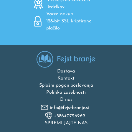
Preverjena kakovost
izdelkov
Varen nakup
128-bit SSL kriptirano
plačilo
Dostava
Kontakt
Splošni pogoji poslovanja
Politika zasebnosti
O nas
info@fejstbranje.si
+38640726269
SPREMLJAJTE NAS