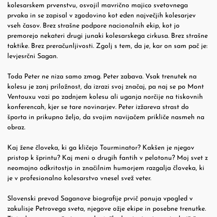
kolesarskem prvenstvu, osvojil mavrično majico svetovnega
prvaka in se zapisal v zgodovino kot eden največjih kolesarjev
vseh časov. Brez strašne podpore nacionalnih ekip, kot jo
premorejo nekateri drugi junaki kolesarskega cirkusa. Brez strašne
taktike. Brez preračunljivosti. Zgolj s tem, da je, kar on sam pač je:
levjesrčni Sagan.
Toda Peter ne niza samo zmag. Peter zabava. Vsak trenutek na
kolesu je zanj priložnost, da izrazi svoj značaj, pa naj se po Mont
Ventouxu vozi po zadnjem kolesu ali uganja norčije na tiskovnih
konferencah, kjer se tare novinarjev. Peter izžareva strast do
športa in prikupno željo, da svojim navijačem prikliče nasmeh na
obraz.
Kaj žene človeka, ki ga kličejo Tourminator? Kakšen je njegov
pristop k šprintu? Kaj meni o drugih fantih v pelotonu? Moj svet z
neomajno odkritostjo in značilnim humorjem razgalja človeka, ki
je v profesionalno kolesarstvo vnesel svež veter.
Slovenski prevod Saganove biografije prvič ponuja vpogled v
zakulisje Petrovega sveta, njegove ožje ekipe in posebne trenutke.