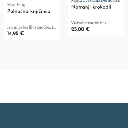
Mojca Zvezdana Dernovšek
Matt Haig
Notranji krokodil
Polnočna knjižnica
Vsakodnevne bitke z
Izjemno berljiva zgodba, ki
duševnimi izzivi.
25,00 €
igrivo in ganljivo raziskuje
14,95 €
najzapletenejši pojem – nas
same.