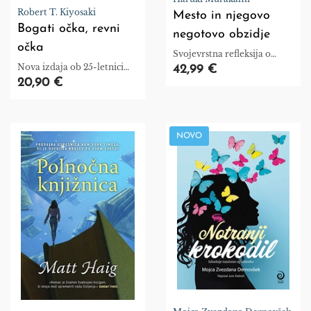
Robert T. Kiyosaki
Mesto in njegovo
Bogati očka, revni
negotovo obzidje
očka
Svojevrstna refleksija o
gradnji notranjih svetov.
Nova izdaja ob 25-letnici
42,99 €
prvega izida.
20,90 €
NOVO