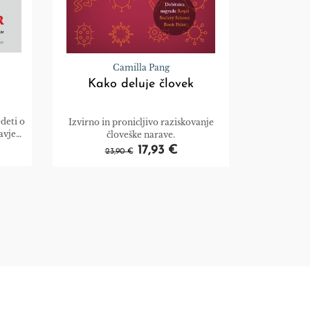
Camilla Pang
Kako deluje človek
deti o
Izvirno in pronicljivo raziskovanje
avje
človeške narave.
svoje
17,93 €
23,90 €