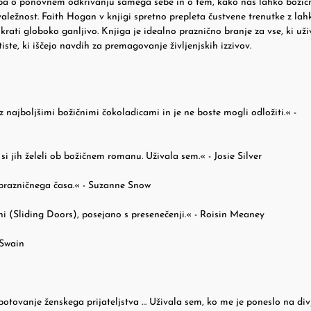
dba o ponovnem odkrivanju samega sebe in o tem, kako nas lahko božičn
valežnost. Faith Hogan v knjigi spretno prepleta čustvene trenutke z la
rati globoko ganljivo. Knjiga je idealno praznično branje za vse, ki uži
tiste, ki iščejo navdih za premagovanje življenjskih izzivov.
 najboljšimi božičnimi čokoladicami in je ne boste mogli odložiti.« -
i si jih želeli ob božičnem romanu. Uživala sem.« - Josie Silver
prazničnega časa.« - Suzanne Snow
ni (Sliding Doors), posejano s presenečenji.« - Roisin Meaney
 Swain
potovanje ženskega prijateljstva … Uživala sem, ko me je poneslo na div