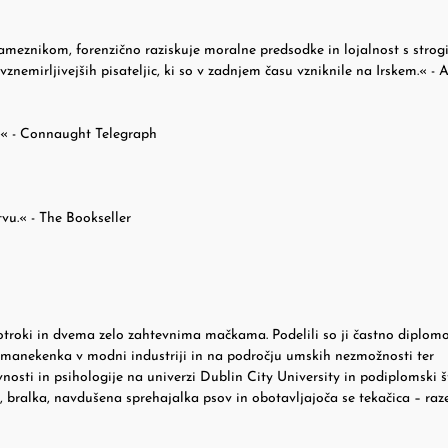
meznikom, forenzično raziskuje moralne predsodke in lojalnost s strog
znemirljivejših pisateljic, ki so v zadnjem času vzniknile na Irskem.« - A
o.« - Connaught Telegraph
tvu.« - The Bookseller
 otroki in dvema zelo zahtevnima mačkama. Podelili so ji častno diplomo
ot manekenka v modni industriji in na področju umskih nezmožnosti ter
nosti in psihologije na univerzi Dublin City University in podiplomski š
a, bralka, navdušena sprehajalka psov in obotavljajoča se tekačica – raz