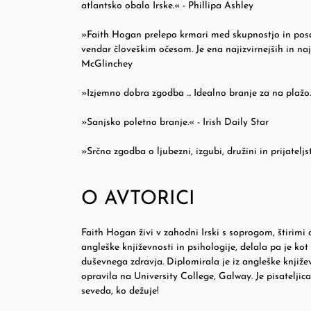
atlantsko obalo Irske.« - Phillipa Ashley
»Faith Hogan prelepo krmari med skupnostjo in posa
vendar človeškim očesom. Je ena najizvirnejših in najv
McGlinchey
»Izjemno dobra zgodba ... Idealno branje za na plaž
»Sanjsko poletno branje.« - Irish Daily Star
»Srčna zgodba o ljubezni, izgubi, družini in prijateljs
O AVTORICI
Faith Hogan živi v zahodni Irski s soprogom, štirimi
angleške književnosti in psihologije, delala pa je k
duševnega zdravja. Diplomirala je iz angleške književ
opravila na University College, Galway. Je pisateljic
seveda, ko dežuje!