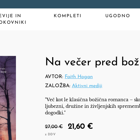
EVIJE IN
KOMPLETI
UGODNO
OKOVNIKI
Na večer pred bo
AVTOR:
Faith Hogan
ZALOŽBA:
Aktivni mediji
"Več kot le klasična božična romanca – sko
ljubezni, družine in življenjskih spremem
dogodki."
21,60 €
27,00 €
z DDV