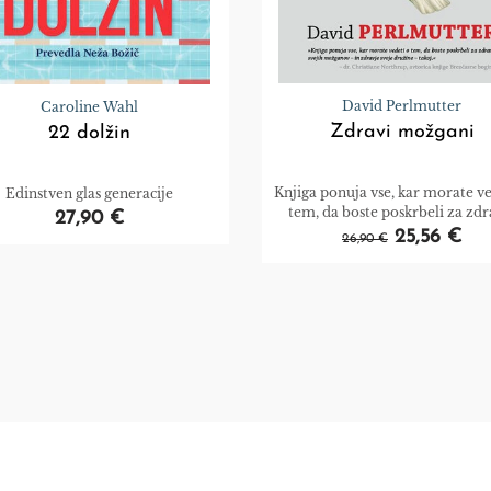
David Perlmutter
Caroline Wahl
Zdravi možgani
22 dolžin
Knjiga ponuja vse, kar morate ve
Edinstven glas generacije
tem, da boste poskrbeli za zdr
27,90 €
svojih možganov – in zdravje 
25,56 €
26,90 €
družine.