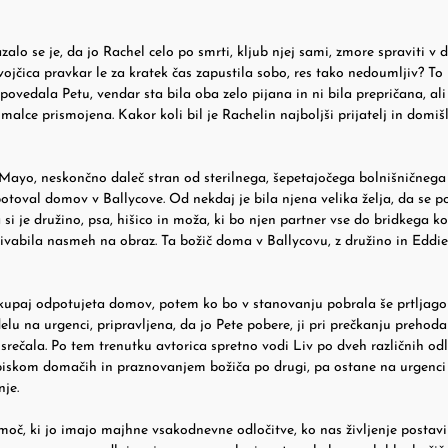
alo se je, da jo Rachel celo po smrti, kljub njej sami, zmore spraviti v 
dvojčica pravkar le za kratek čas zapustila sobo, res tako nedoumljiv? To 
povedala Petu, vendar sta bila oba zelo pijana in ni bila prepričana, ali
e malce prismojena. Kakor koli bil je Rachelin najboljši prijatelj in domišl
Mayo, neskončno daleč stran od sterilnega, šepetajočega bolnišničnega
otoval domov v Ballycove. Od nekdaj je bila njena velika želja, da se po
 si je družino, psa, hišico in moža, ki bo njen partner vse do bridkega ko
t privabila nasmeh na obraz. Ta božič doma v Ballycovu, z družino in Eddi
 skupaj odpotujeta domov, potem ko bo v stanovanju pobrala še prtljago
delu na urgenci, pripravljena, da jo Pete pobere, ji pri prečkanju prehoda
 je srečala. Po tem trenutku avtorica spretno vodi Liv po dveh različnih od
z obiskom domačih in praznovanjem božiča po drugi, pa ostane na urgenci
nje.
č, ki jo imajo majhne vsakodnevne odločitve, ko nas življenje postavi