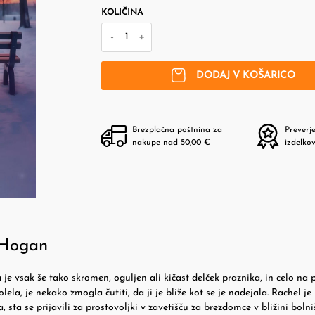
KOLIČINA
-
+
DODAJ V KOŠARICO
Brezplačna poštnina za
Preverj
nakupe nad 50,00 €
izdelko
 Hogan
je vsak še tako skromen, oguljen ali kičast delček praznika, in celo na p
lela, je nekako zmogla čutiti, da ji je bliže kot se je nadejala. Rachel je
a, sta se prijavili za prostovoljki v zavetišču za brezdomce v bližini bolni