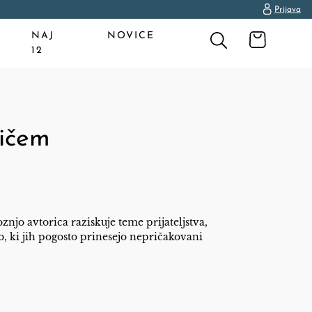
Prijava
NAJ
NOVICE
12
žičem
znjo avtorica raziskuje teme prijateljstva,
b, ki jih pogosto prinesejo nepričakovani