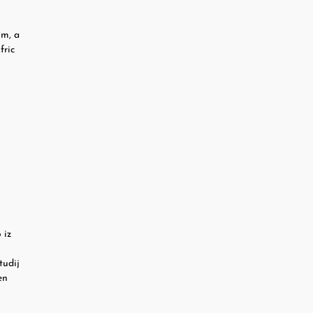
im, a
fric
 iz
tudij
en