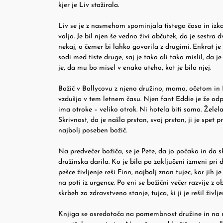
kjer je Liv stažirala.
Liv se je z nasmehom spominjala tistega časa in izkaz
voljo. Je bil njen še vedno živi občutek, da je sestra 
nekaj, o čemer bi lahko govorila z drugimi. Enkrat je 
sodi med tiste druge, saj je tako ali tako mislil, da j
je, da mu bo misel v enako uteho, kot je bila njej.
Božič v Ballycovu z njeno družino, mamo, očetom in 
vzdušja v tem letnem času. Njen fant Eddie je že odp
ima otroke – veliko otrok. Ni hotela biti sama. Želela
Skrivnost, da je našla prstan, svoj prstan, ji je spe
najbolj poseben božič.
Na predvečer božiča, se je Pete, da jo počaka in da
družinska darila. Ko je bila po zaključeni izmeni pri 
pešce življenje reši Finn, najbolj znan tujec, kar jih
na poti iz urgence. Po eni se božični večer razvije 
skrbeh za zdravstveno stanje, tujca, ki ji je rešil življe
Knjiga se osredotoča na pomembnost družine in na mo