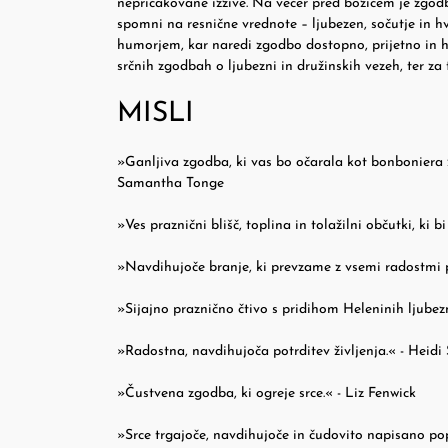
nepričakovane izzive. Na večer pred božičem je zgo
spomni na resnične vrednote – ljubezen, sočutje in h
humorjem, kar naredi zgodbo dostopno, prijetno in hk
srčnih zgodbah o ljubezni in družinskih vezeh, ter za 
MISLI
»Ganljiva zgodba, ki vas bo očarala kot bonboniera z
Samantha Tonge
»Ves praznični blišč, toplina in tolažilni občutki, ki b
»Navdihujoče branje, ki prevzame z vsemi radostmi 
»Sijajno praznično čtivo s pridihom Heleninih ljubez
»Radostna, navdihujoča potrditev življenja.« - Heidi
»Čustvena zgodba, ki ogreje srce.« - Liz Fenwick
»Srce trgajoče, navdihujoče in čudovito napisano po