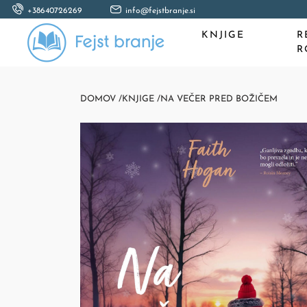
+38640726269
info@fejstbranje.si
KNJIGE
R
R
DOMOV /
KNJIGE /
NA VEČER PRED BOŽIČEM