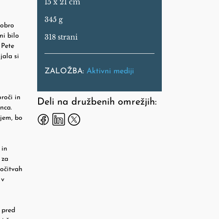
15 x 21 cm
345 g
dobro
ni bilo
318 strani
 Pete
jala si
ZALOŽBA:
Aktivni mediji
roči in
Deli na družbenih omrežjih:
nca.
ejem, bo
 in
 za
ločitvah
 v
 pred