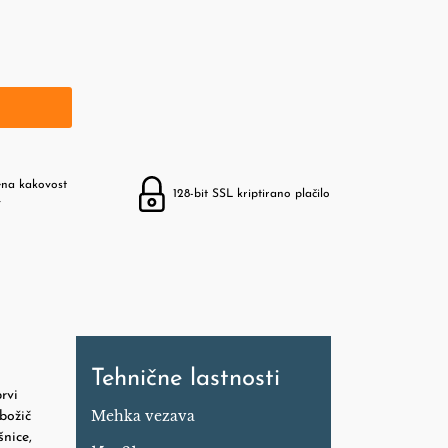
ena kakovost
128-bit SSL kriptirano plačilo
v
Tehnične lastnosti
rvi
Mehka vezava
 božič
šnice,