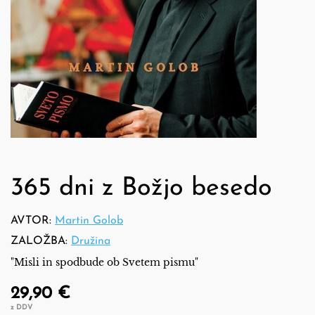
365 dni z Božjo besedo
AVTOR:
Martin Golob
ZALOŽBA:
Družina
"Misli in spodbude ob Svetem pismu"
29,90 €
z DDV