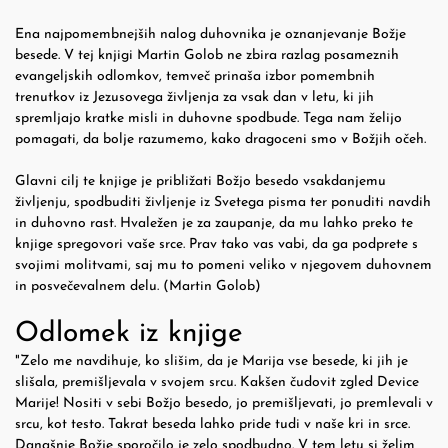
Ena najpomembnejših nalog duhovnika je oznanjevanje Božje
besede. V tej knjigi Martin Golob ne zbira razlag posameznih
evangeljskih odlomkov, temveč prinaša izbor pomembnih
trenutkov iz Jezusovega življenja za vsak dan v letu, ki jih
spremljajo kratke misli in duhovne spodbude. Tega nam želijo
pomagati, da bolje razumemo, kako dragoceni smo v Božjih očeh.
Glavni cilj te knjige je približati Božjo besedo vsakdanjemu
življenju, spodbuditi življenje iz Svetega pisma ter ponuditi navdih
in duhovno rast. Hvaležen je za zaupanje, da mu lahko preko te
knjige spregovori vaše srce. Prav tako vas vabi, da ga podprete s
svojimi molitvami, saj mu to pomeni veliko v njegovem duhovnem
in posvečevalnem delu. (Martin Golob)
Odlomek iz knjige
"Zelo me navdihuje, ko slišim, da je Marija vse besede, ki jih je
slišala, premišljevala v svojem srcu. Kakšen čudovit zgled Device
Marije! Nositi v sebi Božjo besedo, jo premišljevati, jo premlevali v
srcu, kot testo. Takrat beseda lahko pride tudi v naše kri in srce.
Današnje Božje sporočilo je zelo spodbudno. V tem letu si želim