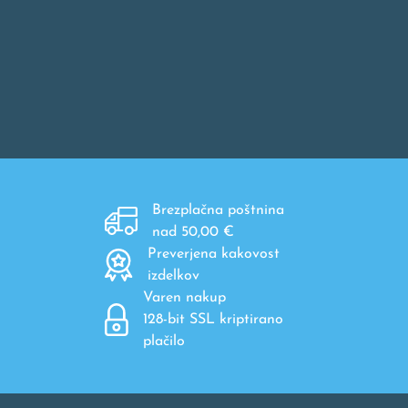
Brezplačna poštnina
nad 50,00 €
Preverjena kakovost
izdelkov
Varen nakup
128-bit SSL kriptirano
plačilo