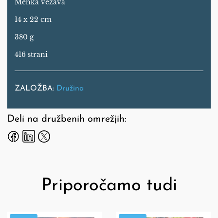
Mehka vezava
14 x 22 cm
380 g
416 strani
ZALOŽBA:
Družina
Deli na družbenih omrežjih:
Priporočamo tudi