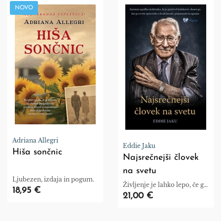
NOVO
Adriana Allegri
Eddie Jaku
Hiša sončnic
Najsrečnejši človek
na svetu
Ljubezen, izdaja in pogum.
Življenje je lahko lepo, če ga
18,95 €
naredite lepega. To je
21,00 €
odvisno od vas.