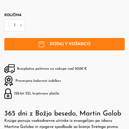
KOLIČINA
-
+
DODAJ V KOŠARICO
Brezplačna poštnina za nakupe nad 50,00 €
Preverjena kakovost izdelkov
128-bit SSL kriptirano plačilo
365 dni z Božjo besedo, Martin Golob
Knjiga ponuja vsakodnevne utrinke iz evangelijev po izboru
Martina Goloba in njegove spodbude za branje Svetega pisma.