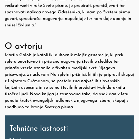
večkrat vzeti v roke Sveto pismo, jo prebirati, premišljevati ter
spoznavati našega novega Odrešenika, ki nam po Svetem pismu
govori, spreobrača, nagovarja, napolnjuje ter nam daje upanje in
smisel življenja."
O avtorju
Martin Golob je katoliški duhovnik mlajše generacije, ki prek
spleta enostavno in prisrčno nagovarja številne sledilce ter
prinaša veselo oznanilo v živahen medijski svet. Njegova
pričevanja, z naslovom Na spletni prižnici, ki jih je pripravil skupaj
z Lojzetom Grčmanom, so postala ena največjih slovenskih
knjižnih uspešnic in so se na številnih predstavitvah dotaknila
tisočev ljudi. Nova knjiga je zasnovana tako, da vsak dan v letu
ponuja kratek evangeljski odlomek z njegovega izbora, skupaj s
spodbudo za branje Svetega pisma.
Tehnične lastnosti