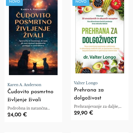
NOVO
NOVO
Valter Longo
Karen A. Anderson
Prehrana za
Čudovito posmrtno
dolgoživost
življenje živali
Prehranjevanje za daljše,
Podrobna in natančna
bolj zdravo življenje
29,90 €
sporočila živali.
24,00 €