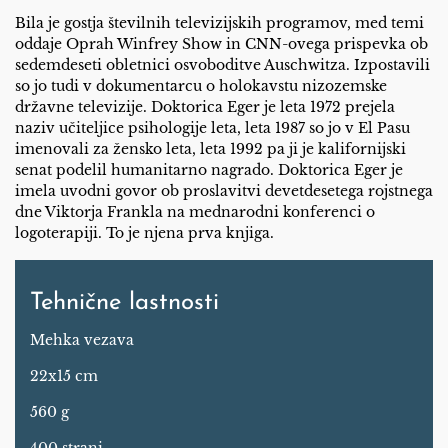
Bila je gostja številnih televizijskih programov, med temi
oddaje Oprah Winfrey Show in CNN-ovega prispevka ob
sedemdeseti obletnici osvoboditve Auschwitza. Izpostavili
so jo tudi v dokumentarcu o holokavstu nizozemske
državne televizije. Doktorica Eger je leta 1972 prejela
naziv učiteljice psihologije leta, leta 1987 so jo v El Pasu
imenovali za žensko leta, leta 1992 pa ji je kalifornijski
senat podelil humanitarno nagrado. Doktorica Eger je
imela uvodni govor ob proslavitvi devetdesetega rojstnega
dne Viktorja Frankla na mednarodni konferenci o
logoterapiji. To je njena prva knjiga.
Tehnične lastnosti
Mehka vezava
22x15 cm
560 g