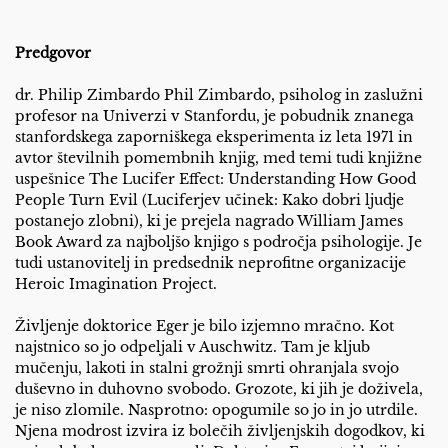
Predgovor
dr. Philip Zimbardo Phil Zimbardo, psiholog in zaslužni
profesor na Univerzi v Stanfordu, je pobudnik znanega
stanfordskega zaporniškega eksperimenta iz leta 1971 in
avtor številnih pomembnih knjig, med temi tudi knjižne
uspešnice The Lucifer Effect: Understanding How Good
People Turn Evil (Luciferjev učinek: Kako dobri ljudje
postanejo zlobni), ki je prejela nagrado William James
Book Award za najboljšo knjigo s področja psihologije. Je
tudi ustanovitelj in predsednik neprofitne organizacije
Heroic Imagination Project.
Življenje doktorice Eger je bilo izjemno mračno. Kot
najstnico so jo odpeljali v Auschwitz. Tam je kljub
mučenju, lakoti in stalni grožnji smrti ohranjala svojo
duševno in duhovno svobodo. Grozote, ki jih je doživela,
je niso zlomile. Nasprotno: opogumile so jo in jo utrdile.
Njena modrost izvira iz bolečih življenjskih dogodkov, ki