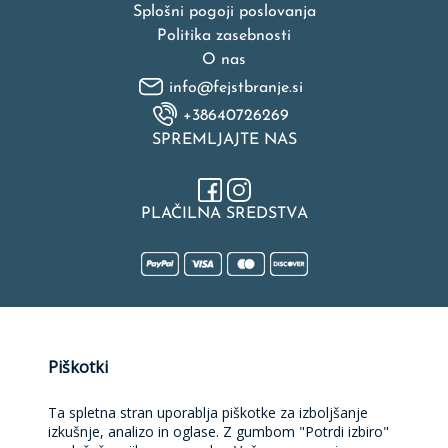
Splošni pogoji poslovanja
Politika zasebnosti
O nas
info@fejstbranje.si
+38640726269
SPREMLJAJTE NAS
PLAČILNA SREDSTVA
Naložbo v izdelavo spletne strani, spletne trgovine, rezervacijske
Piškotki
platforme in mobilne aplikacije sofinancirata Republika Slovenija
in Evropska unija iz Evropskega sklada za regionalni razvoj.
Sofinanciranje je bilo pridobljeno preko Vavčerja za digitalni
Ta spletna stran uporablja piškotke za izboljšanje
marketing.
izkušnje, analizo in oglase. Z gumbom "Potrdi izbiro"