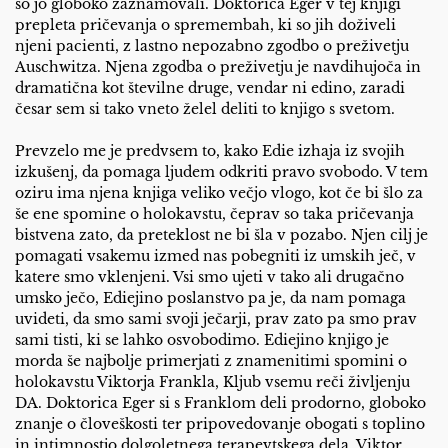
so jo globoko zaznamovali. Doktorica Eger v tej knjigi
prepleta pričevanja o spremembah, ki so jih doživeli
njeni pacienti, z lastno nepozabno zgodbo o preživetju
Auschwitza. Njena zgodba o preživetju je navdihujoča in
dramatična kot številne druge, vendar ni edino, zaradi
česar sem si tako vneto želel deliti to knjigo s svetom.
Prevzelo me je predvsem to, kako Edie izhaja iz svojih
izkušenj, da pomaga ljudem odkriti pravo svobodo. V tem
oziru ima njena knjiga veliko večjo vlogo, kot če bi šlo za
še ene spomine o holokavstu, čeprav so taka pričevanja
bistvena zato, da preteklost ne bi šla v pozabo. Njen cilj je
pomagati vsakemu izmed nas pobegniti iz umskih ječ, v
katere smo vklenjeni. Vsi smo ujeti v tako ali drugačno
umsko ječo, Ediejino poslanstvo pa je, da nam pomaga
uvideti, da smo sami svoji ječarji, prav zato pa smo prav
sami tisti, ki se lahko osvobodimo. Ediejino knjigo je
morda še najbolje primerjati z znamenitimi spomini o
holokavstu Viktorja Frankla, Kljub vsemu reči življenju
DA. Doktorica Eger si s Franklom deli prodorno, globoko
znanje o človeškosti ter pripovedovanje obogati s toplino
in intimnostjo dolgoletnega terapevtskega dela. Viktor