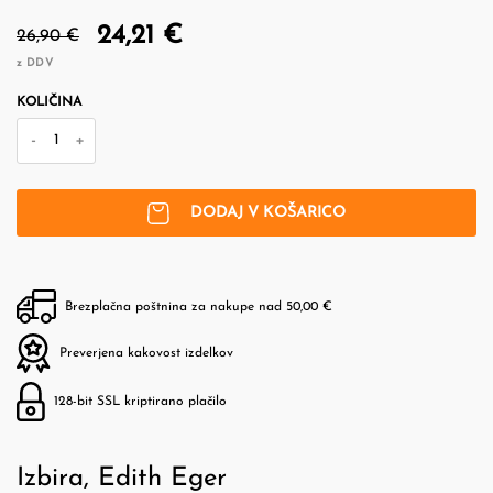
24,21 €
26,90 €
z DDV
KOLIČINA
-
+
DODAJ V KOŠARICO
Brezplačna poštnina za nakupe nad 50,00 €
Preverjena kakovost izdelkov
128-bit SSL kriptirano plačilo
Izbira, Edith Eger