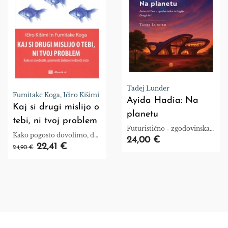
možni način tudi
osvetljevala.«
Tadej Lunder
Fumitake Koga, Ičiro Kišimi
Ayida Hadia: Na
Kaj si drugi mislijo o
planetu
tebi, ni tvoj problem
Futuristično - zgodovinska
Kako pogosto dovolimo, da
trilogija
24,00 €
nas mnenja drugih
22,41 €
24,90 €
omejujejo.