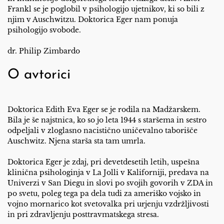
Frankl se je poglobil v psihologijo ujetnikov, ki so bili z
njim v Auschwitzu. Doktorica Eger nam ponuja
psihologijo svobode.
dr. Philip Zimbardo
O avtorici
Doktorica Edith Eva Eger se je rodila na Madžarskem.
Bila je še najstnica, ko so jo leta 1944 s staršema in sestro
odpeljali v zloglasno nacistično uničevalno taborišče
Auschwitz. Njena starša sta tam umrla.
Doktorica Eger je zdaj, pri devetdesetih letih, uspešna
klinična psihologinja v La Jolli v Kaliforniji, predava na
Univerzi v San Diegu in slovi po svojih govorih v ZDA in
po svetu, poleg tega pa dela tudi za ameriško vojsko in
vojno mornarico kot svetovalka pri urjenju vzdržljivosti
in pri zdravljenju posttravmatskega stresa.