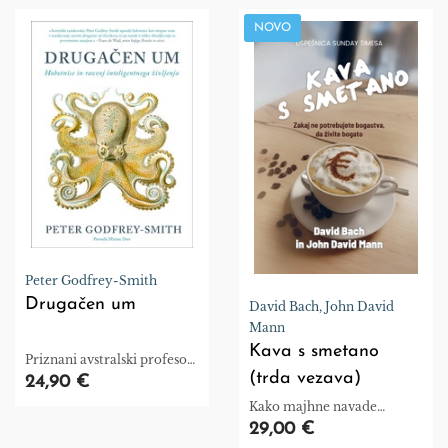
NOVO
Peter Godfrey-Smith
Drugačen um
David Bach, John David
Mann
Kava s smetano
Priznani avstralski profesor,
(trda vezava)
zgodovinar znanosti in
24,90 €
izurjen potapljač, predstavi
Kako majhne navade
drzno novo zgodbo o
ustvarijo veliko finančno
29,00 €
nastanku in razvoju
svobodo