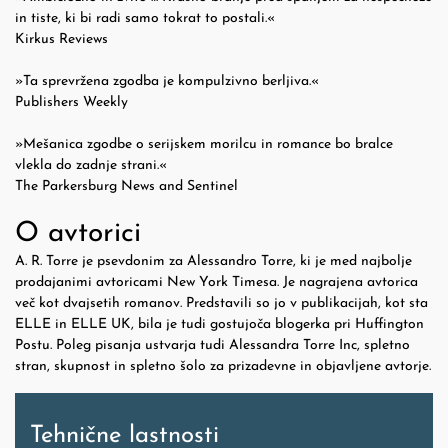
in tiste, ki bi radi samo tokrat to postali.«
Kirkus Reviews
»Ta sprevržena zgodba je kompulzivno berljiva.«
Publishers Weekly
»Mešanica zgodbe o serijskem morilcu in romance bo bralce
vlekla do zadnje strani.«
The Parkersburg News and Sentinel
O avtorici
A. R. Torre je psevdonim za Alessandro Torre, ki je med najbolje
prodajanimi avtoricami New York Timesa. Je nagrajena avtorica
več kot dvajsetih romanov. Predstavili so jo v publikacijah, kot sta
ELLE in ELLE UK, bila je tudi gostujoča blogerka pri Huffington
Postu. Poleg pisanja ustvarja tudi Alessandra Torre Inc, spletno
stran, skupnost in spletno šolo za prizadevne in objavljene avtorje.
Tehnične lastnosti