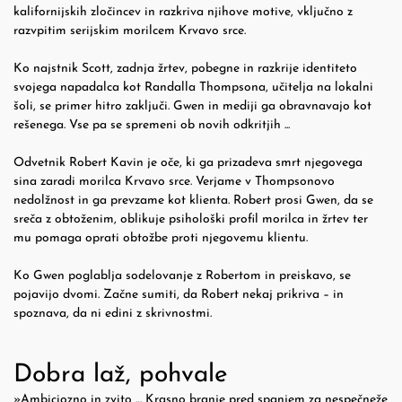
kalifornijskih zločincev in razkriva njihove motive, vključno z
razvpitim serijskim morilcem Krvavo srce.
Ko najstnik Scott, zadnja žrtev, pobegne in razkrije identiteto
svojega napadalca kot Randalla Thompsona, učitelja na lokalni
šoli, se primer hitro zaključi. Gwen in mediji ga obravnavajo kot
rešenega. Vse pa se spremeni ob novih odkritjih ...
Odvetnik Robert Kavin je oče, ki ga prizadeva smrt njegovega
sina zaradi morilca Krvavo srce. Verjame v Thompsonovo
nedolžnost in ga prevzame kot klienta. Robert prosi Gwen, da se
sreča z obtoženim, oblikuje psihološki profil morilca in žrtev ter
mu pomaga oprati obtožbe proti njegovemu klientu.
Ko Gwen poglablja sodelovanje z Robertom in preiskavo, se
pojavijo dvomi. Začne sumiti, da Robert nekaj prikriva – in
spoznava, da ni edini z skrivnostmi.
Dobra laž, pohvale
»Ambiciozno in zvito … Krasno branje pred spanjem za nespečneže