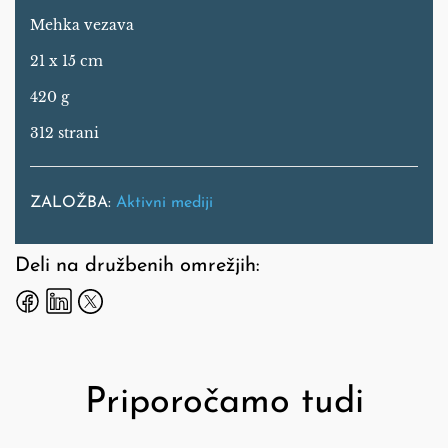
Mehka vezava
21 x 15 cm
420 g
312 strani
ZALOŽBA:
Aktivni mediji
Deli na družbenih omrežjih:
Priporočamo tudi