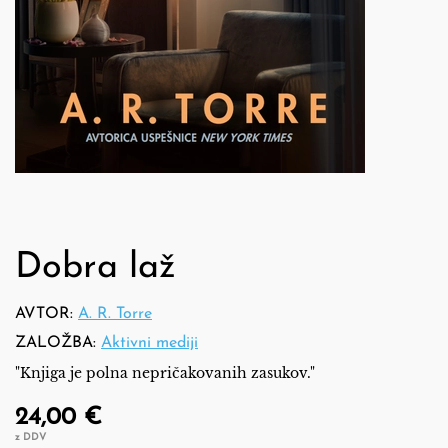
Dobra laž
AVTOR:
A. R. Torre
ZALOŽBA:
Aktivni mediji
"Knjiga je polna nepričakovanih zasukov."
24,00 €
z DDV