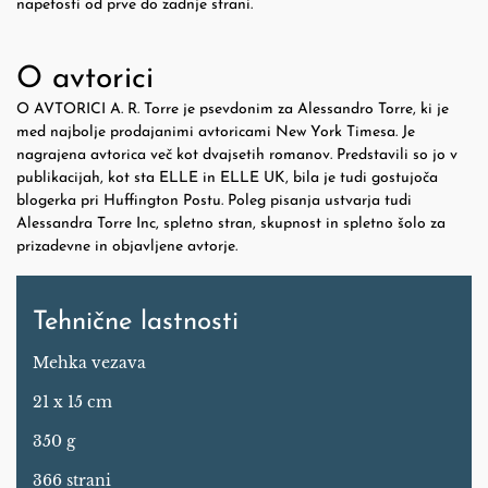
napetosti od prve do zadnje strani.
O avtorici
O AVTORICI A. R. Torre je psevdonim za Alessandro Torre, ki je
med najbolje prodajanimi avtoricami New York Timesa. Je
nagrajena avtorica več kot dvajsetih romanov. Predstavili so jo v
publikacijah, kot sta ELLE in ELLE UK, bila je tudi gostujoča
blogerka pri Huffington Postu. Poleg pisanja ustvarja tudi
Alessandra Torre Inc, spletno stran, skupnost in spletno šolo za
prizadevne in objavljene avtorje.
Tehnične lastnosti
Mehka vezava
21 x 15 cm
350 g
366 strani