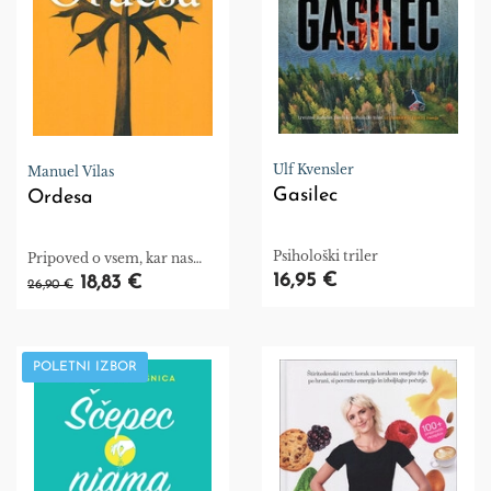
Ulf Kvensler
Manuel Vilas
Gasilec
Ordesa
Psihološki triler
Pripoved o vsem, kar nas
opominja, da smo ranljiva
16,95 €
18,83 €
26,90 €
bitja, o potrebi po tem, da
vstanemo in gremo naprej,
tudi ko se zdi, da to ni
mogoče.
POLETNI IZBOR