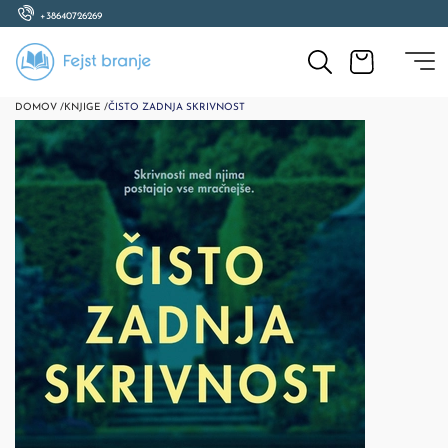
+38640726269
DOMOV /
KNJIGE /
ČISTO ZADNJA SKRIVNOST