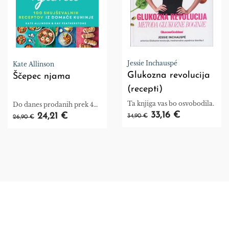
Jessie Inchauspé
Kate Allinson
Glukozna revolucija
Ščepec njama
(recepti)
Ta knjiga vas bo osvobodila.
Do danes prodanih prek 4
milijone izvodov.
33,16 €
24,21 €
34,90 €
26,90 €