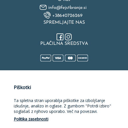
info@fejstbranje.si
+38640726269
SPREMLJAJTE NAS
PLAČILNA SREDSTVA
Naložbo v izdelavo spletne strani, spletne trgovine, rezervacijske
Piškotki
platforme in mobilne aplikacije sofinancirata Republika Slovenija
in Evropska unija iz Evropskega sklada za regionalni razvoj.
Sofinanciranje je bilo pridobljeno preko Vavčerja za digitalni
Ta spletna stran uporablja piškotke za izboljšanje
marketing.
izkušnje, analizo in oglase. Z gumbom "Potrdi izbiro"
soglašaš z njihovo uporabo. Več na povezavi.
Politika zasebnosti