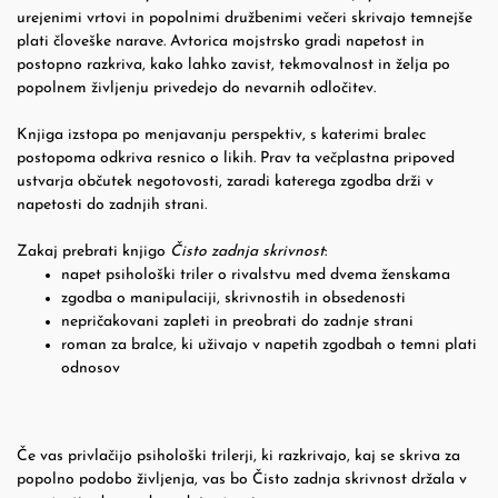
urejenimi vrtovi in popolnimi družbenimi večeri skrivajo temnejše
plati človeške narave. Avtorica mojstrsko gradi napetost in
postopno razkriva, kako lahko zavist, tekmovalnost in želja po
popolnem življenju privedejo do nevarnih odločitev.
Knjiga izstopa po menjavanju perspektiv, s katerimi bralec
postopoma odkriva resnico o likih. Prav ta večplastna pripoved
ustvarja občutek negotovosti, zaradi katerega zgodba drži v
napetosti do zadnjih strani.
Zakaj prebrati knjigo
Čisto zadnja skrivnost
:
napet psihološki triler o rivalstvu med dvema ženskama
zgodba o manipulaciji, skrivnostih in obsedenosti
nepričakovani zapleti in preobrati do zadnje strani
roman za bralce, ki uživajo v napetih zgodbah o temni plati
odnosov
Če vas privlačijo psihološki trilerji, ki razkrivajo, kaj se skriva za
popolno podobo življenja, vas bo Čisto zadnja skrivnost držala v