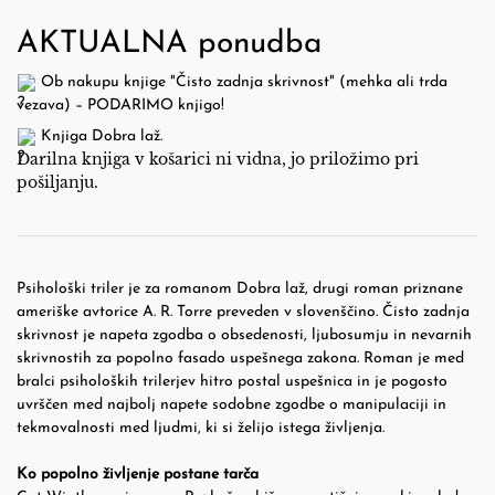
AKTUALNA ponudba
 Ob nakupu knjige "Čisto zadnja skrivnost" (mehka ali trda 
vezava) – PODARIMO knjigo!
 Knjiga 
Dobra laž
.
Darilna knjiga v košarici ni vidna, jo priložimo pri
pošiljanju.
Psihološki triler je za romanom
Dobra laž
, drugi roman priznane
ameriške avtorice A. R. Torre preveden v slovenščino. Čisto zadnja
skrivnost je napeta zgodba o obsedenosti, ljubosumju in nevarnih
skrivnostih za popolno fasado uspešnega zakona. Roman je med
bralci psiholoških trilerjev hitro postal uspešnica in je pogosto
uvrščen med najbolj napete sodobne zgodbe o manipulaciji in
tekmovalnosti med ljudmi, ki si želijo istega življenja.
Ko popolno življenje postane tarča