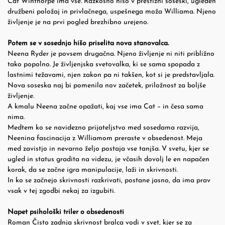
Cat Winthorpe ima vse. Razkošno hišo v prestižni soseski, ugleden
družbeni položaj in privlačnega, uspešnega moža Williama. Njeno
življenje je na prvi pogled brezhibno urejeno.
Potem se v sosednjo hišo priselita nova stanovalca.
Neena Ryder je povsem drugačna. Njeno življenje ni niti približno
tako popolno. Je življenjska svetovalka, ki se sama spopada z
lastnimi težavami, njen zakon pa ni takšen, kot si je predstavljala.
Nova soseska naj bi pomenila nov začetek, priložnost za boljše
življenje.
A kmalu Neena začne opažati, kaj vse ima Cat – in česa sama
nima.
Medtem ko se navidezno prijateljstvo med sosedama razvija,
Neenina fascinacija z Williamom preraste v obsedenost. Meja
med zavistjo in nevarno željo postaja vse tanjša. V svetu, kjer se
ugled in status gradita na videzu, je včasih dovolj le en napačen
korak, da se začne igra manipulacije, laži in skrivnosti.
In ko se začnejo skrivnosti razkrivati, postane jasno, da ima prav
vsak v tej zgodbi nekaj za izgubiti.
Napet psihološki triler o obsedenosti
Roman Čisto zadnja skrivnost bralca vodi v svet, kjer se za