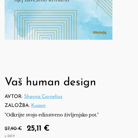
Vaš human design
AVTOR:
Shayna Cornelius
ZALOŽBA:
Kupon
"Odkrijte svojo edinstveno življenjsko pot."
25,11 €
27,90 €
z DDV