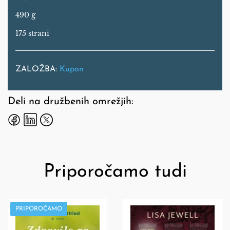
490 g
175 strani
ZALOŽBA:
Kupon
Deli na družbenih omrežjih:
Priporočamo tudi
PRIPOROČAMO