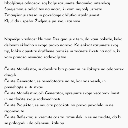
Izboljšanje odnosov, saj bolje razumete dinamiko interakcij.
Sprejemanje odločitev na način, ki vam najbolj ustreza.
Zmanjšanje stresa in povečanje občutka izpolnjenosti.
Ključ do uspeha: Življenje po svoji zasnovi
Največja vrednost Human Designa je v tem, da vam pokaže, kako
delovati skladno s svojo pravo naravo. Ko enkrat razumete svoj
tip, lahko opustite družbene pritiske in začnete živeti na način, ki
vam prinaša resnično zadovoljstvo.
Če ste Manifestor, si dovolite biti pionir in ne čakajte na odobritev
drugih.
Če ste Generator, se osredotočite na to, kar vas veseli, in
prenehajte siliti stvari.
Če ste Manifestirajoči Generator, sprejmite svojo večopravilnost
in ne tlačite svoje radovednosti.
Če ste Projektor, se naučite počakati na prava povabila in ne
izgorevajte.
Če ste Reflektor, si vzemite čas za razmislek in se ne trudite, da bi
se prilagodili določenemu kalupu.