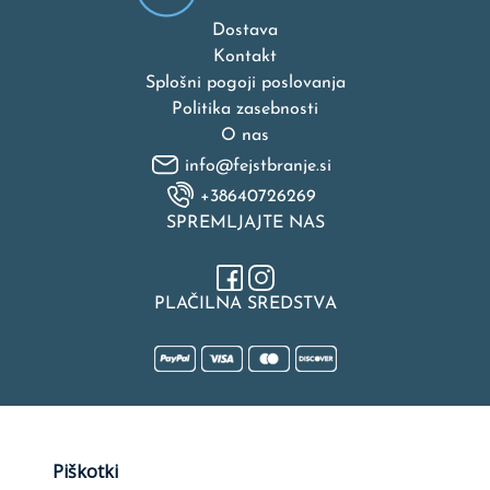
Dostava
Kontakt
Splošni pogoji poslovanja
Politika zasebnosti
O nas
info@fejstbranje.si
+38640726269
SPREMLJAJTE NAS
PLAČILNA SREDSTVA
Naložbo v izdelavo spletne strani, spletne trgovine, rezervacijske
Piškotki
platforme in mobilne aplikacije sofinancirata Republika Slovenija