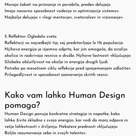
Morajo čakati na priznanje in povabila, preden delujejo.
Imajo naravno sposobnost vodenja in optimizacije sistemov.
Najbolje delujejo v vlogi mentorjev, svetovalcev in vizionarjev.
5. Reflektor: Ogledalo sveta
Reflektorji so najredkejši tip, saj predstavljajo le 1% populacije.
Njihova energija je izjemno odprta, kar jim omogoča, da zrcalijo
okolico in razkrivajo resnico o družbi. Njihove lastnosti vključujejo:
Globoko občutljivost na okolje in energije drugih ljudi.
Potrebo po mesečnem ciklu refleksije pred sprejemanjem odločitev.
Prilagodljivost in sposobnost zaznavanja skritih resnic.
Kako vam lahko Human Design
pomaga?
Human Design ponuja konkretne strategije in napotke, kako
lahko živite skladno s svojo energijo, kar vodi do manj odpora in
večje lahkotnosti v življenju. Nekatere prednosti vključujejo:
Boljše razumevanje sebe in svojih talentov.