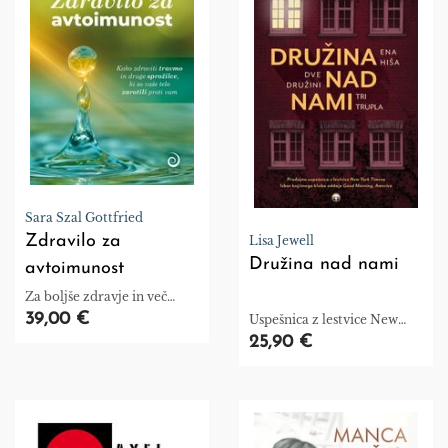
Sara Szal Gottfried
Zdravilo za
Lisa Jewell
Družina nad nami
avtoimunost
Za boljše zdravje in več
energije
39,00 €
Uspešnica z lestvice New
York Timesa in izbor
25,90 €
knjižnega kluba oddaje
Good Morning, America.