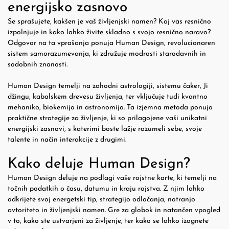
energijsko zasnovo
Se sprašujete, kakšen je vaš življenjski namen? Kaj vas resnično
izpolnjuje in kako lahko živite skladno s svojo resnično naravo?
Odgovor na ta vprašanja ponuja Human Design, revolucionaren
sistem samorazumevanja, ki združuje modrosti starodavnih in
sodobnih znanosti.
Human Design temelji na zahodni astrologiji, sistemu čaker, Ji
džingu, kabalskem drevesu življenja, ter vključuje tudi kvantno
mehaniko, biokemijo in astronomijo. Ta izjemna metoda ponuja
praktične strategije za življenje, ki so prilagojene vaši unikatni
energijski zasnovi, s katerimi boste lažje razumeli sebe, svoje
talente in način interakcije z drugimi.
Kako deluje Human Design?
Human Design deluje na podlagi vaše rojstne karte, ki temelji na
točnih podatkih o času, datumu in kraju rojstva. Z njim lahko
odkrijete svoj energetski tip, strategijo odločanja, notranjo
avtoriteto in življenjski namen. Gre za globok in natančen vpogled
v to, kako ste ustvarjeni za življenje, ter kako se lahko izognete