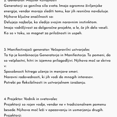
2. Generator: Mojster vztrajnosti
Generatorji so gonilna sila sveta. Imajo ogromno življenjske
energije, vendar morajo slediti temu, kar jih resnično navdušuje.
Njihove ključne značilnosti so:
Delujejo najbolje, ko sledijo svojim naravnim instinktom.
Imajo vzdržljivost za dolgoročne projekte, a le, če jih delo veseli.
Ko so v toku, so magnet za priložnosti in uspeh.
3. Manifestirajoči generator: Večopravilni ustvarjalec
Ta tip je kombinacija Generatorja in Manifestorja. To pomeni, da
so večplastni, hitri in izjemno prilagodljivi. Njihova moč se skriva
v:
Sposobnosti hitrega učenja in menjave smeri.
Naravni radovednosti, ki jih vodi do mnogih interesov.
Potrebi po fleksibilnosti in ustvarjalnem izražanju.
4. Projektor: Vodnik in svetovalec
Projektorji so rojen vodje, vendar ne v tradicionalnem pomenu
besede. Njihova moč leži v opazovanju in usmerjanju drugih.
Projektorji: