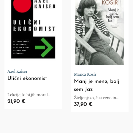
Axel Kaiser
Manca Košir
Ulični ekonomist
Manj je mene, bolj
sem Jaz
Lekcije, ki bi jih moral
Življenjsko, čustveno in
poznati vsak
21,90 €
hkrati premišljeno.
37,90 €