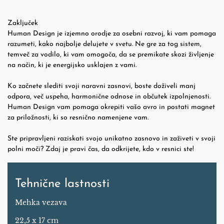
Zaključek
Human Design je izjemno orodje za osebni razvoj, ki vam pomaga
razumeti, kako najbolje delujete v svetu. Ne gre za tog sistem,
temveč za vodilo, ki vam omogoča, da se premikate skozi življenje
na način, ki je energijsko usklajen z vami.
Ko začnete slediti svoji naravni zasnovi, boste doživeli manj
odpora, več uspeha, harmonične odnose in občutek izpolnjenosti.
Human Design vam pomaga okrepiti vašo avro in postati magnet
za priložnosti, ki so resnično namenjene vam.
Ste pripravljeni raziskati svojo unikatno zasnovo in zaživeti v svoji
polni moči? Zdaj je pravi čas, da odkrijete, kdo v resnici ste!
Tehnične lastnosti
Mehka vezava
22,5 x 17 cm