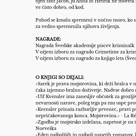
njen fant Jacob, ju Anna in Henrik ne moreta
ve čisto dobro, od kod.
Pohod se kmalu spremeni v nočno moro, ko se i
za vedno spremenila njihova življenja.
NAGRADE:
Nagrada Švedske akademije piscev kriminalk 
V ožjem izboru za nagrado Crimetime za krim
V ožjem izboru za nagrado za knjigo leta (Šve
O KNJIGI SO DEJALI:
»Sarek je prava mojstrovina, ki drži bralca v n
čaka izjemno bralno doživetje. Nadvse dobro 
»Ulf Kvensler ima zanesljiv občutek za grozlj
nevarnosti narave, poleg tega pa mu uspe pro
»Kvensler prinaša razburljiv prvenec, pravi psi
nepričakovanega konca. Mojstrovina.« - La Ré
»Zgodba je mojstrsko izdelana, napetost je na 
Norveška
»Eden najboljših in najbolj napetih romanov, 