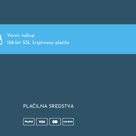
Varen nakup
128-bit SSL kriptirano plačilo
PLAČILNA SREDSTVA