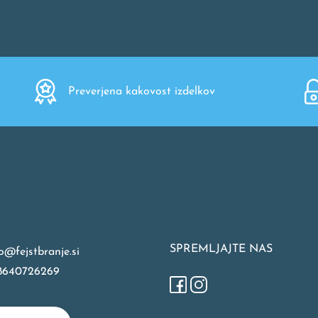
Preverjena kakovost izdelkov
SPREMLJAJTE NAS
o@fejstbranje.si
8640726269