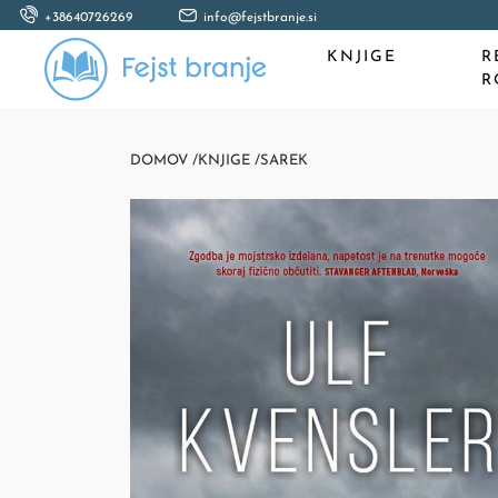
+38640726269
info@fejstbranje.si
KNJIGE
R
R
DOMOV /
KNJIGE /
SAREK