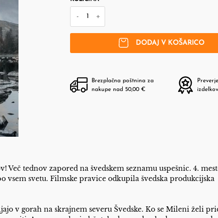
-
+
DODAJ V KOŠARICO
Brezplačna poštnina za
Preverj
nakupe nad 50,00 €
izdelko
v! Več tednov zapored na švedskem seznamu uspešnic. 4. mest
o vsem svetu. Filmske pravice odkupila švedska produkcijska
ivljajo v gorah na skrajnem severu Švedske. Ko se Mileni želi pri