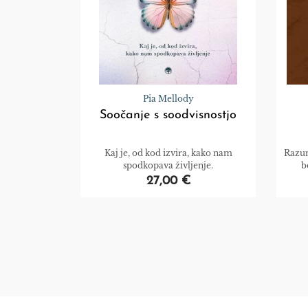
Pia Mellody
Soočanje s soodvisnostjo
Kaj je, od kod izvira, kako nam
Razum
spodkopava življenje.
b
27,00 €