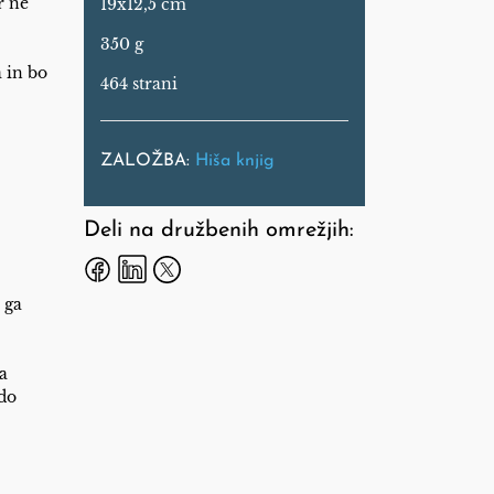
r ne
19x12,5 cm
350 g
 in bo
464 strani
ZALOŽBA:
Hiša knjig
Deli na družbenih omrežjih:
 ga
a
 do
,