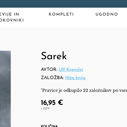
EVIJE IN
KOMPLETI
UGODNO
OKOVNIKI
Sarek
AVTOR:
Ulf Kvensler
ZALOŽBA:
Hiša knjig
"Pravice je odkupilo 22 založnikov po vsem
16,95 €
z DDV
KOLIČINA