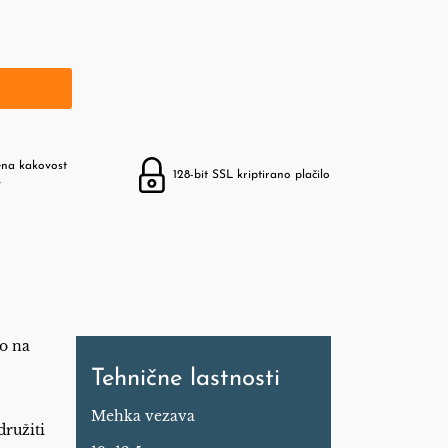
ena kakovost
128-bit SSL kriptirano plačilo
v
o na
Tehnične lastnosti
Mehka vezava
družiti