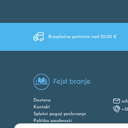
Brezplačna poštnina nad 50,00 €
Dostava
inf
Kontakt
+3
Splošni pogoji poslovanja
Politika zasebnosti
O nas