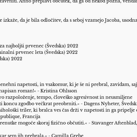
 zavrniti. Anno preplavi občutek, da ga od nekod pozna, venda
zkaže, da je bila odločitev, da s seboj vzamejo Jacoba, usodna
za najboljši prvenec (Švedska) 2022
inalni prvenec leta (Švedska) 2022
dska) 2022
enehni napetosti, in vsakomur, ki je še ni prebral, zavidam, saj
napisan roman!« - Kristina Ohlsson
ivo razpoloženje, tempo, človeško agresivnost in neusmiljene
ti koncu zgodbo večkrat preobrniti.« - Dagens Nyheter, Švedsk
hološki triler, ki bralca ves čas drži v napetosti in ga pripelje
publique, Francija
trenutke mogoče skoraj fizično občutiti.« - Stavanger Aftenblad
kar sem jih prebrala.« - Camilla Grebe