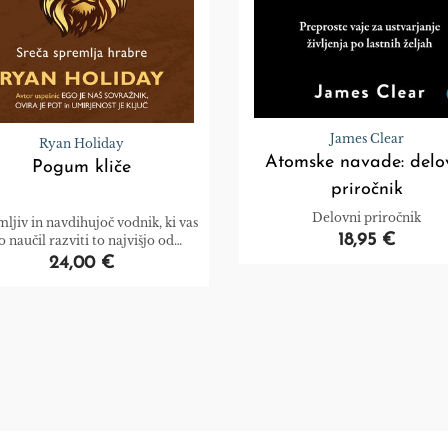
James Clear
Ryan Holiday
Atomske navade: delo
Pogum kliče
priročnik
Delovni priročnik
ljiv in navdihujoč vodnik, ki vas
18,95 €
o naučil razviti to najvišjo od
človeških vrlin.
24,00 €