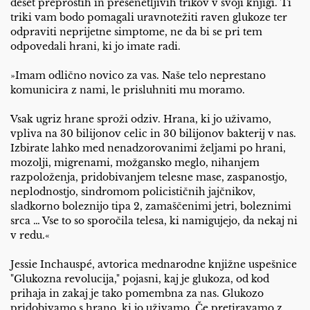
deset preprostih in presenetljivih trikov v svoji knjigi. Ti
triki vam bodo pomagali uravnotežiti raven glukoze ter
odpraviti neprijetne simptome, ne da bi se pri tem
odpovedali hrani, ki jo imate radi.
»Imam odlično novico za vas. Naše telo neprestano
komunicira z nami, le prisluhniti mu moramo.
Vsak ugriz hrane sproži odziv. Hrana, ki jo uživamo,
vpliva na 30 bilijonov celic in 30 bilijonov bakterij v nas.
Izbirate lahko med nenadzorovanimi željami po hrani,
mozolji, migrenami, možgansko meglo, nihanjem
razpoloženja, pridobivanjem telesne mase, zaspanostjo,
neplodnostjo, sindromom policističnih jajčnikov,
sladkorno boleznijo tipa 2, zamaščenimi jetri, boleznimi
srca … Vse to so sporočila telesa, ki namigujejo, da nekaj ni
v redu.«
Jessie Inchauspé, avtorica mednarodne knjižne uspešnice
"Glukozna revolucija," pojasni, kaj je glukoza, od kod
prihaja in zakaj je tako pomembna za nas. Glukozo
pridobivamo s hrano, ki jo uživamo. Če pretiravamo z