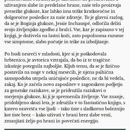
uživanjem slabe in predelane hrane, naše telo proizvaja
presežke glukoze, kar lahko ima težke kratkoročne in
dolgoročne posledice za naše zdravje. To je glavni razlog,
da se je Boginja glukoze, Jessie Inchauspé, odločila deliti
svojo življenjsko zgodbo z bralci. Vse, kar je zapisano v tej
knjigi, je doživela na lastni koži, zato popolnoma razume
vse simptome, slabo počutje in trike za izboljšanje.
Po hudi nesreči v mladosti, kjer si je poškodovala
hrbtenico, je avtorica vztrajala, da bo iz te tragične
izkušnje potegnila najboljše. Kljub temu, da se je fizično
postavila na noge v nekaj mesecih, je njena psihična
samopodoba utrpela uničujoče posledice, ne da bi vedela,
zakaj. Ko je začela novo zaposlitev v zagonskem podjetju
za genetske raziskave, se je pridružila raziskavi o
merjenju glukoze, ki ji je spremenila življenje. Vse znanje,
pridobljeno skozi leta, je združila v to fantastično knjigo, s
katero ozavešča vse ljudi – tako tiste s sladkorno boleznijo
kot tiste brez – kako uživati v hrani brez slabe vesti,
zmanjšati željo po hrani in povečati energijo.