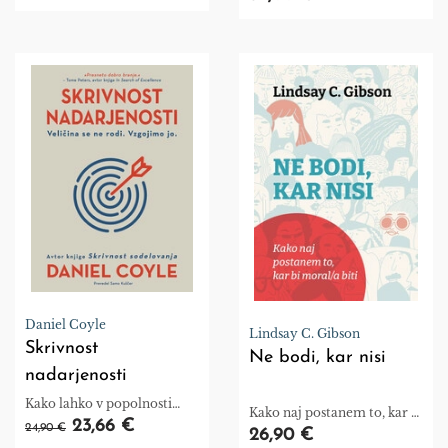
po njej.
Daniel Coyle
Lindsay C. Gibson
Skrivnost
Ne bodi, kar nisi
nadarjenosti
Kako lahko v popolnosti
Kako naj postanem to, kar bi
izkoristimo svoje
23,66 €
24,90 €
moral/a biti
26,90 €
potenciale.