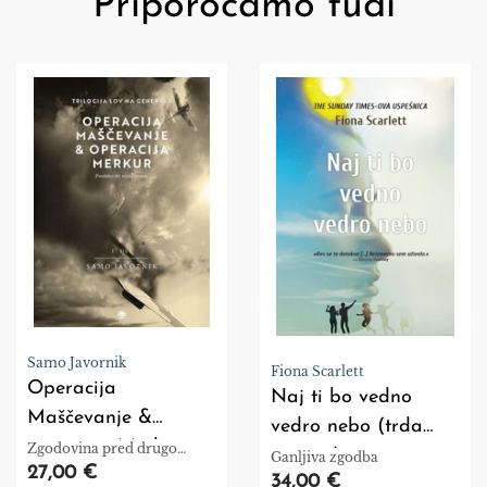
Priporočamo tudi
Samo Javornik
Fiona Scarlett
Operacija
Naj ti bo vedno
Maščevanje &
vedro nebo (trda
operacija Merkur
Zgodovina pred drugo
vezava)
Ganljiva zgodba
svetovno vojno, med njo in
27,00 €
34,00 €