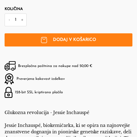
KOLIČINA
-
+
DODAJ V KOŠARICO
Brezplačna poštnina za nakupe nad 50,00 €
Preverjena kakovost izdelkov
128-bit SSL kriptirano plačilo
Glukozna revolucija - Jessie Inchauspé
Jessie Inchauspé, biokemičarka, ki se opira na najnovejše
znanstvene dognanja in pionirske genetske raziskave, deli