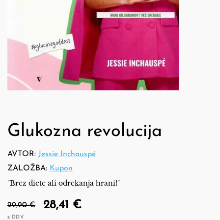
Glukozna revolucija
AVTOR:
Jessie Inchauspé
ZALOŽBA:
Kupon
"Brez diete ali odrekanja hrani!"
28,41 €
29,90 €
z DDV