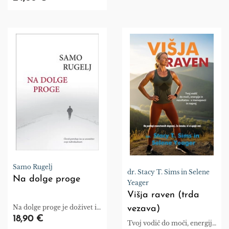
Samo Rugelj
dr. Stacy T. Sims in Selene
Na dolge proge
Yeager
Višja raven (trda
Na dolge proge je doživet in
vezava)
mestoma lirični popis
18,90 €
Tvoj vodič do moči, energije
življenjske poti junaka,