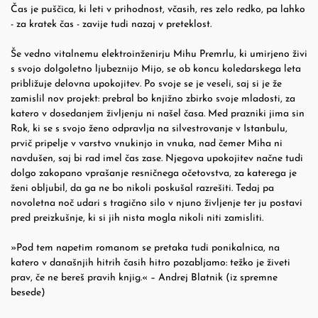
Čas je puščica, ki leti v prihodnost, včasih, res zelo redko, pa lahko
- za kratek čas - zavije tudi nazaj v preteklost.
Še vedno vitalnemu elektroinženirju Mihu Premrlu, ki umirjeno živi
s svojo dolgoletno ljubeznijo Mijo, se ob koncu koledarskega leta
približuje delovna upokojitev. Po svoje se je veseli, saj si je že
zamislil nov projekt: prebral bo knjižno zbirko svoje mladosti, za
katero v dosedanjem življenju ni našel časa. Med prazniki jima sin
Rok, ki se s svojo ženo odpravlja na silvestrovanje v Istanbulu,
prvič pripelje v varstvo vnukinjo in vnuka, nad čemer Miha ni
navdušen, saj bi rad imel čas zase. Njegova upokojitev načne tudi
dolgo zakopano vprašanje resničnega očetovstva, za katerega je
ženi obljubil, da ga ne bo nikoli poskušal razrešiti. Tedaj pa
novoletna noč udari s tragično silo v njuno življenje ter ju postavi
pred preizkušnje, ki si jih nista mogla nikoli niti zamisliti.
»Pod tem napetim romanom se pretaka tudi ponikalnica, na
katero v današnjih hitrih časih hitro pozabljamo: težko je živeti
prav, če ne bereš pravih knjig.« – Andrej Blatnik (iz spremne
besede)