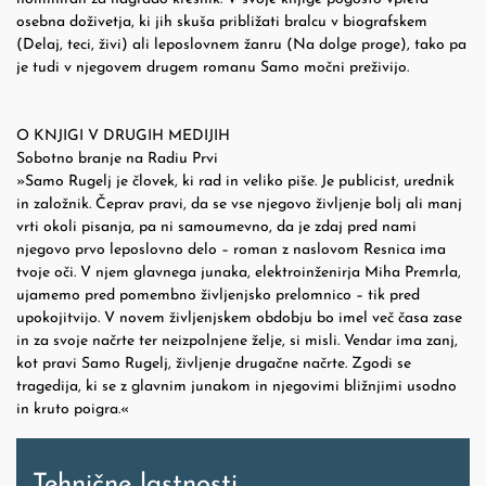
osebna doživetja, ki jih skuša približati bralcu v biografskem
(Delaj, teci, živi) ali leposlovnem žanru (Na dolge proge), tako pa
je tudi v njegovem drugem romanu Samo močni preživijo.
O KNJIGI V DRUGIH MEDIJIH
Sobotno branje na Radiu Prvi
»Samo Rugelj je človek, ki rad in veliko piše. Je publicist, urednik
in založnik. Čeprav pravi, da se vse njegovo življenje bolj ali manj
vrti okoli pisanja, pa ni samoumevno, da je zdaj pred nami
njegovo prvo leposlovno delo – roman z naslovom Resnica ima
tvoje oči. V njem glavnega junaka, elektroinženirja Miha Premrla,
ujamemo pred pomembno življenjsko prelomnico – tik pred
upokojitvijo. V novem življenjskem obdobju bo imel več časa zase
in za svoje načrte ter neizpolnjene želje, si misli. Vendar ima zanj,
kot pravi Samo Rugelj, življenje drugačne načrte. Zgodi se
tragedija, ki se z glavnim junakom in njegovimi bližnjimi usodno
in kruto poigra.«
Tehnične lastnosti