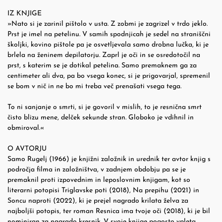
IZ KNJIGE
»Nato si je zarinil pištolo v usta. Z zobmi je zagrizel v trdo jeklo.
Prst je imel na petelinu. V samih spodnjicah je sedel na straniščni
školjki, kovino pištole pa je osvetljevala samo drobna lučka, ki je
brlela na ženinem depilatorju. Zaprl je oči in se osredotočil na
prst, s katerim se je dotikal petelina. Samo premaknem ga za
centimeter ali dva, pa bo vsega konec, si je prigovarjal, spremenil
se bom v nič in ne bo mi treba več prenašati vsega tega.
To ni sanjanje o smrti, si je govoril v mislih, to je resnična smrt
čisto blizu mene, delček sekunde stran. Globoko je vdihnil in
obmiroval.«
O AVTORJU
Samo Rugelj (1966) je knjižni založnik in urednik ter avtor knjig s
področja filma in založništva, v zadnjem obdobju pa se je
premaknil proti izpovednim in leposlovnim knjigam, kot so
literarni potopisi Triglavske poti (2018), Na prepihu (2021) in
Soncu naproti (2022), ki je prejel nagrado krilata želva za
najboljši potopis, ter roman Resnica ima tvoje oči (2018), ki je bil
nominiran za nagrado kresnik. V svoje knjige pogosto vpleta