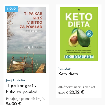
NOVO
Josh Axe
Keto dieta
Jurij Hudolin
Ti pa kar greš v
30-dnevni načrt, z več kot
80 recepti
bitko za pomlad
22,32 €
27,90 €
Pohajanje po znanih krajih.
24,00 €