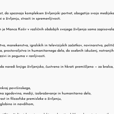
ost, da spoznajo kompleksen življenjski portret, obogatijo svojo medijsko
o življenju, strasti in spremenljivosti.
jih je Manca Košir v različnih obdobjih svojega življenja sama zapisovala
va, manekenstva, igralskih in televizijskih začetkov, novinarstva, polit
a, prostovoljstva in humanitarnega dela, do osebnih izkušenj, notranjih
zzivi in poguma v ranljivosti.
 naredi knjigo življenjsko, čustveno in hkrati premišljeno — za bralca, 
 onkraj površinskega,
bena zgodovina, mediji, izobraževanje in humanitarno delo,
ast in filozofske premisleke o življenju,
, globino in navdihom,