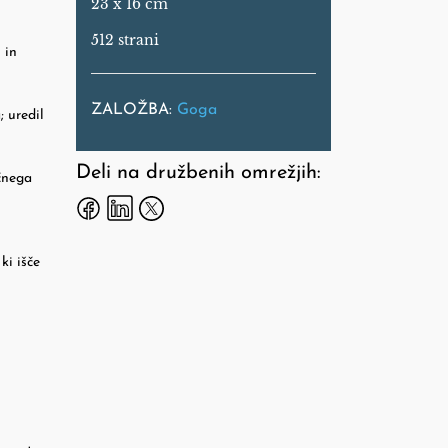
23 x 16 cm
512 strani
 in
ZALOŽBA:
Goga
; uredil
Deli na družbenih omrežjih:
ičnega
ki išče