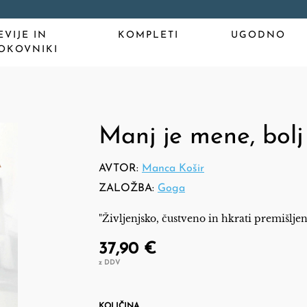
EVIJE IN
KOMPLETI
UGODNO
OKOVNIKI
Manj je mene, bolj
AVTOR:
Manca Košir
ZALOŽBA:
Goga
"Življenjsko, čustveno in hkrati premišljen
37,90 €
z DDV
KOLIČINA