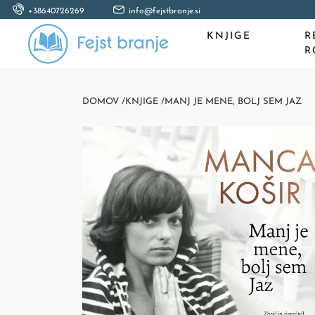
+38640726269
info@fejstbranje.si
KNJIGE
R
R
DOMOV /
KNJIGE /
MANJ JE MENE, BOLJ SEM JAZ