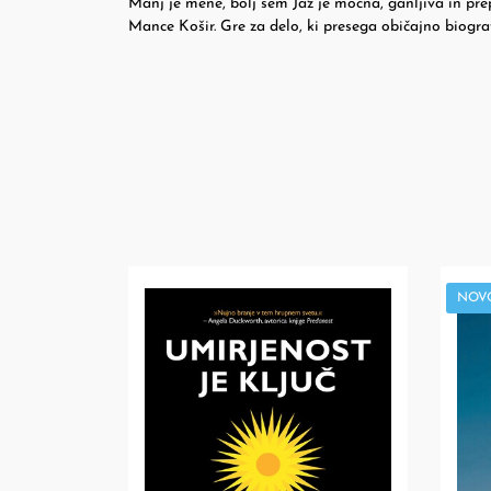
Manj je mene, bolj sem Jaz je močna, ganljiva in prep
Mance Košir. Gre za delo, ki presega običajno biogra
NOV