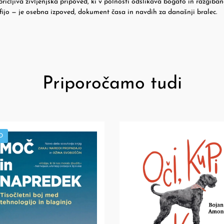
ričljiva življenjska pripoved, ki v polnosti odslikava bogato in razgiba
fijo — je osebna izpoved, dokument časa in navdih za današnji bralec.
Priporočamo tudi
O