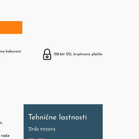
ena kakovost
128-bit SSL kriptirano plačilo
v
Tehnične lastnosti
v,
Trda vezava
.
 vaše