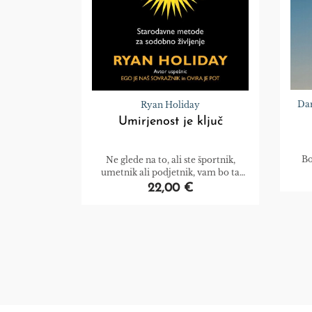
Da
Ryan Holiday
Umirjenost je ključ
Bo
Ne glede na to, ali ste športnik,
umetnik ali podjetnik, vam bo ta
nežna knjiga odprla vrata v bolj
22,00 €
zdravo, manj tesnobno ter
učinkovitejše življenje in kariero.