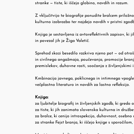
stranke — tiste, ki iščejo globino, navdih in razum.
Z vključitvijo te biografije ponudite bralcem priložn
kulturno izobrazbo ter najdejo navdih v pristni zgodbi 
Knjiga je sestavljena iz avtoreflektivnih zapisov, ki 
in povezal jih je Žiga Valetič.
Sprehod skozi besedilo razkriva njeno pot — od otrošt
in civilnega angažmaja, poučevanja, promocije branj
premislekov, duhovne rasti, soočanja z življenjskimi i
Kmbinacija javnega, poklicnega in intimnega vpogleda
večplastno literaturo in navdih za lastno refleksijo.
Knjiga:
za ljubitelje biografij in življenjskih zgodb, ki gredo
za tiste, ki jih zanimata slovenska kulturna in druž
za bralce, ki cenijo introspekcijo, duhovnost, osebno r
za stranke Fejst branja, ki iščejo knjige s sporočilom