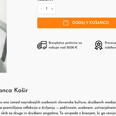
-
+
DODAJ V KOŠARICO
Brezplačna poštnina za
Preverj
nakupe nad 50,00 €
izdelko
anca Košir
o ene izmed najvidnejših osebnosti slovenske kulture, družbenih medije
a premišljena refleksija o življenju — poklicnem, osebnem, ustvarjalnem
, skrb za druge in družbeni angažma. To sovpada z branjem, ki ga cenijo