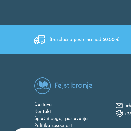
Brezplačna poštnina nad 50,00 €
Dostava
inf
Kontakt
+3
Splošni pogoji poslovanja
Politika zasebnosti