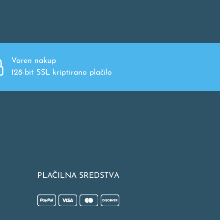
Varen nakup
128-bit SSL kriptirano plačilo
PLAČILNA SREDSTVA