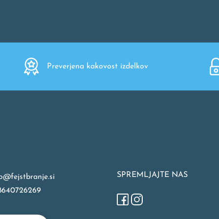
Preverjena kakovost izdelkov
SPREMLJAJTE NAS
o@fejstbranje.si
8640726269