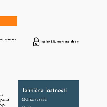
ena kakovost
128-bit SSL kriptirano plačilo
v
Tehnične lastnosti
ih
ljenih
Mehka vezava
ečje