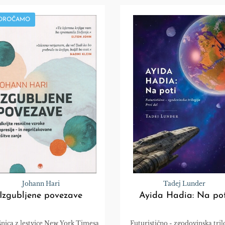
POROČAMO
Johann Hari
Tadej Lunder
Izgubljene povezave
Ayida Hadia: Na pot
nica z lestvice New York Timesa
Futuristično - zgodovinska tril