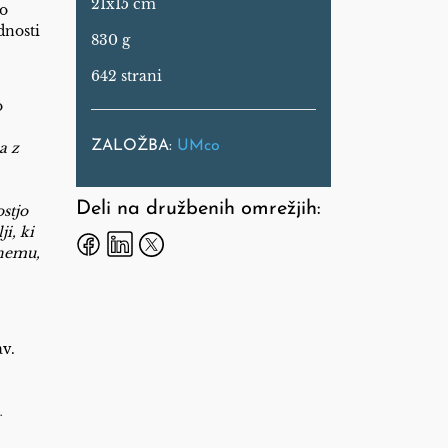
21x15 cm
so
dnosti
830 g
642 strani
o
ZALOŽBA:
UMco
a z
Deli na družbenih omrežjih:
stjo
ji
, ki
enemu,
av.
.