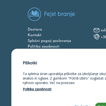
Dostava
inf
Kontakt
+3
Splošni pogoji poslovanja
Politika zasebnosti
O nas
Piškotki
Ta spletna stran uporablja piškotke za izboljšanje izku
Naložbo v izdelavo spletne strani, 
unija iz Evropskega skl
analizo in oglase. Z gumbom "Potrdi izbiro" soglašaš 
njihovo uporabo. Več na povezavi.
Politika zasebnosti