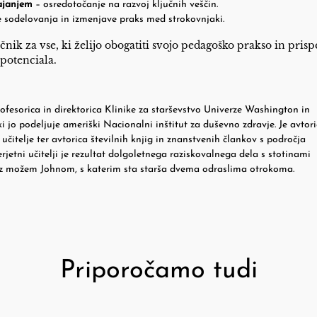
ajanjem
– osredotočanje na razvoj ključnih veščin.
 sodelovanja in izmenjave praks med strokovnjaki.
čnik za vse, ki želijo obogatiti svojo pedagoško prakso in prisp
 potenciala.
rofesorica in direktorica Klinike za starševstvo Univerze Washington in
 jo podeljuje ameriški Nacionalni inštitut za duševno zdravje. Je avtor
učitelje ter avtorica številnih knjig in znanstvenih člankov s področja
rjetni učitelji je rezultat dolgoletnega raziskovalnega dela s stotinami
tlu z možem Johnom, s katerim sta starša dvema odraslima otrokoma.
Priporočamo tudi