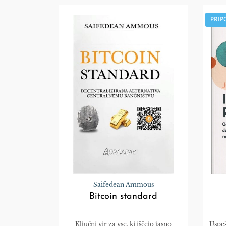
PRI
Saifedean Ammous
Bitcoin standard
Ključni vir za vse, ki iščejo jasno
Uspeš