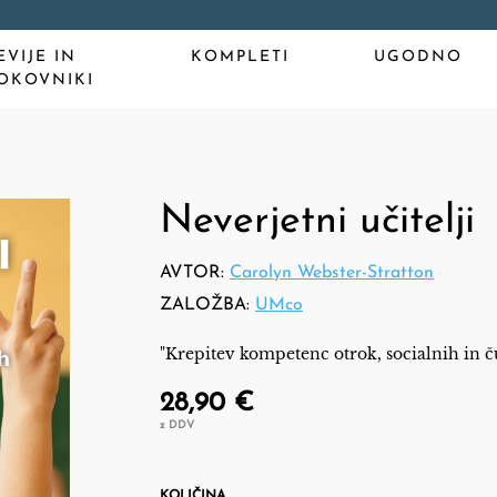
EVIJE IN
KOMPLETI
UGODNO
OKOVNIKI
Neverjetni učitelji
AVTOR:
Carolyn Webster-Stratton
ZALOŽBA:
UMco
"Krepitev kompetenc otrok, socialnih in č
28,90 €
z DDV
KOLIČINA