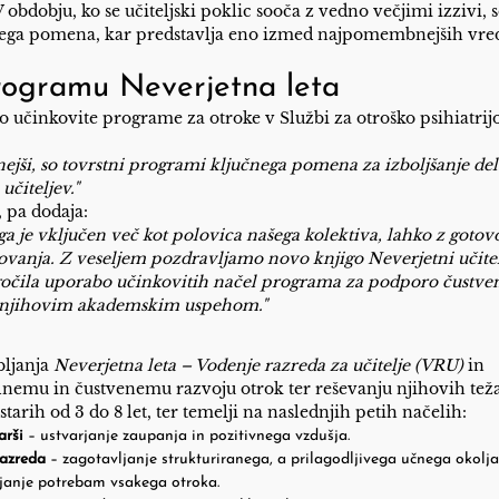
 obdobju, ko se učiteljski poklic sooča z vedno večjimi izzivi, 
čnega pomena, kar predstavlja eno izmed najpomembnejših vre
rogramu Neverjetna leta
o učinkovite programe za otroke v Službi za otroško psihiatrij
vnejši, so tovrstni programi ključnega pomena za izboljšanje del
učiteljev."
, pa dodaja:
a je vključen več kot polovica našega kolektiva, lahko z gotovo
akovanja. Z veseljem pozdravljamo novo knjigo
Neverjetni učitel
gočila uporabo učinkovitih načel programa za podporo čustv
r njihovim akademskim uspehom."
bljanja
Neverjetna leta – Vodenje razreda za učitelje (VRU)
in
lnemu in čustvenemu razvoju otrok ter reševanju njihovih tež
starih od 3 do 8 let, ter temelji na naslednjih petih načelih:
arši
– ustvarjanje zaupanja in pozitivnega vzdušja.
razreda
– zagotavljanje strukturiranega, a prilagodljivega učnega okolja
janje potrebam vsakega otroka.