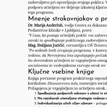
zadovoljstvo pri opravljanju svojega poklica. V
podpora učiteljem ter deljenje izkušenj klju
tega programa.
Mnenje strokovnjakov o p
Dr. Marija Anderluh
, vodja Centra za dokazan
Pediatrične klinike v Ljubljani, pravi:
"V času, ko postaja učiteljski poklic vse zahte
otroki in spodbujanje poklicnega zadovoljstva 
Mag. Đulijana Juričić
, ravnateljica OŠ Trnovo
"Po sedmih letih izvajanja programa, v katereg
trdimo, da Neverjetna leta izpolnjujejo prič
bo slovenskim učiteljem in vzgojiteljem omo
socialnemu in vedenjskemu razvoju otrok te
Ključne vsebine knjige
Knjiga povzame program praktičnega usposa
kurikulum
Dinozavrova šola
, namenjen socia
Prilagojena je vzgojiteljem in učiteljem otrok, 
Spodbujanje podpornih odnosov z učenci in st
Na raziskavah utemeljene strategije vodenja 
Individualizacija učnih ciljev učencev
– prilaga