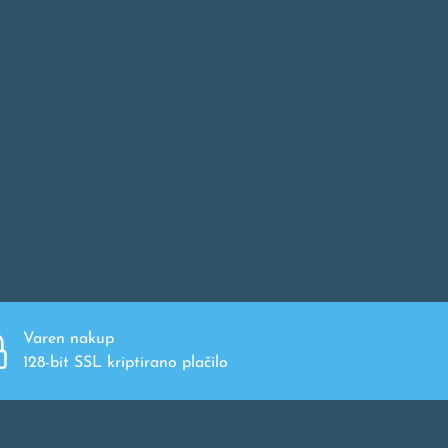
Varen nakup
128-bit SSL kriptirano plačilo