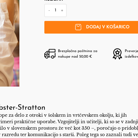
-
+
DODAJ V KOŠARICO
Brezplačna poštnina za
Preverj
nakupe nad 50,00 €
izdelko
bster-Stratton
pe za delo z otroki v šolskem in vrtčevskem okolju, ki jih
imeri praktične uporabe. Vzgojitelji in učitelji, ki so se v zadnj
bilo v slovenskem prostoru že več kot 350 –, poročajo o pridob
v razredu ter komunikacijo s starši. Poleg tega so zaznali tudi v