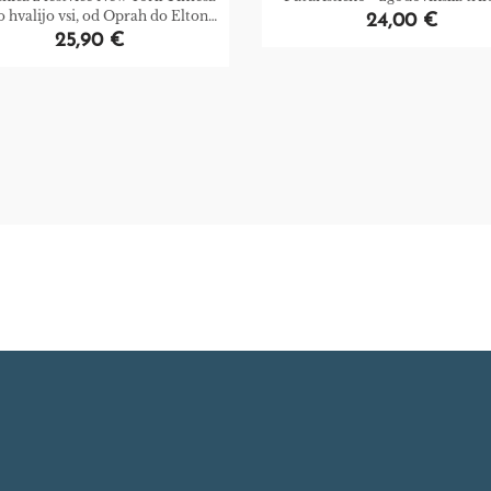
jo hvalijo vsi, od Oprah do Eltona
24,00 €
Johna
25,90 €