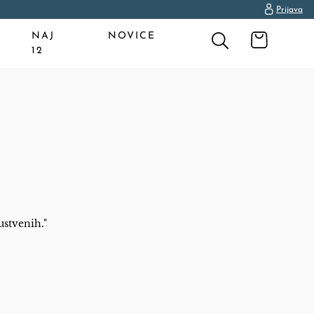
Prijava
NAJ
NOVICE
12
ustvenih."