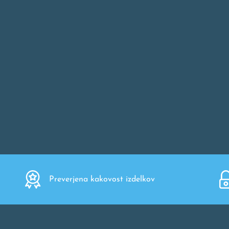
Preverjena kakovost izdelkov