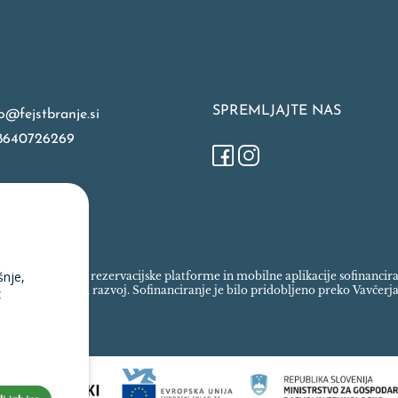
SPREMLJAJTE NAS
o@fejstbranje.si
8640726269
šnje,
spletne trgovine, rezervacijske platforme in mobilne aplikacije sofinanci
ada za regionalni razvoj. Sofinanciranje je bilo pridobljeno preko Vavčerja
z