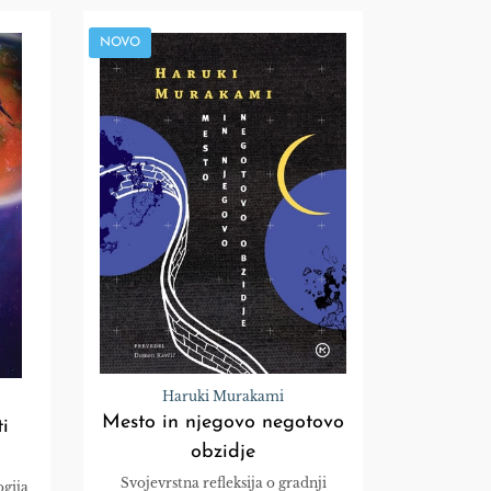
NOVO
Haruki Murakami
Mesto in njegovo negotovo
i
obzidje
Svojevrstna refleksija o gradnji
ogija