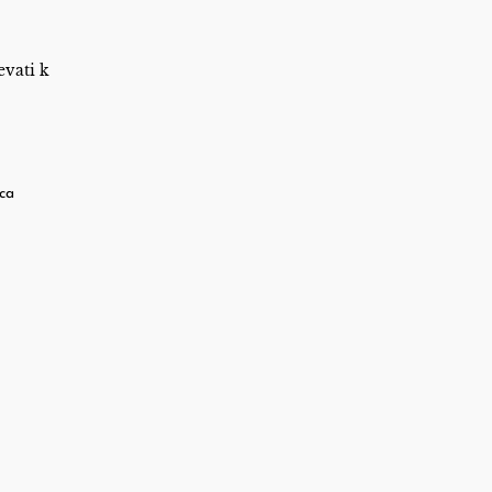
evati k
ica