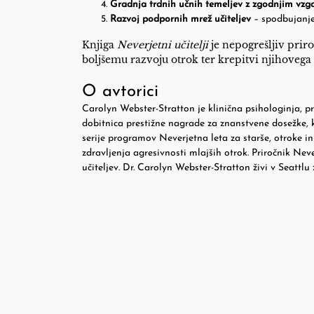
Gradnja trdnih učnih temeljev z zgodnjim vzg
Razvoj podpornih mrež učiteljev
– spodbujanje
Knjiga
Neverjetni učitelji
je nepogrešljiv priro
boljšemu razvoju otrok ter krepitvi njihovega
O avtorici
Carolyn Webster-Stratton je klinična psihologinja, p
dobitnica prestižne nagrade za znanstvene dosežke, ki
serije programov Neverjetna leta za starše, otroke in 
zdravljenja agresivnosti mlajših otrok. Priročnik Neve
učiteljev. Dr. Carolyn Webster-Stratton živi v Seat