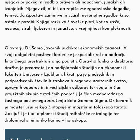
njegovi pripovedi ni sodb o pravem ali napačnem, junakih ali
izdajalcih. Njegov cilj ni bil, da zapiše vse zgodovinske dogodke,
temveč da izpostavi zanimive in včasih neverjetne zgodbe, ki so
ostale v pozabi. Knjiga razkriva človeške plati, kot so sreča,
nesreča, strah, ljubezen in junaštvo, v vsej njihovi kompleksnosti.
O avtorju
Dr. Samo Javornik je doktor ekonomskih znanosti. V
svoji dolgoletni poslovni karieri se je specializiral na področju
finančnega prestrukturiranja podjetij. Opravlja funkcijo direktorja
družbe, je predavatelj na podiplomskih študijih na Ekonomski
fakulteti Univerze v Ljubljani, hkrati pa je predsednik in
podpredsednik številnih strokovnih organov, nadzornih svetov,
upravnih odborov in investicijskih odborov ter vodja in član
projektnih skupin z različnih področij. Je član mednarodnega
častnega poslovnega združenja Beta Gamma Sigma. Dr. Javornik
je mojster usui reikija 3. stopnje in mojster mitološkega tarota.
Zaključil je tudi diplomski študij psihološke astrologije ter
diplomiral s tematiko karma v horoskopu.