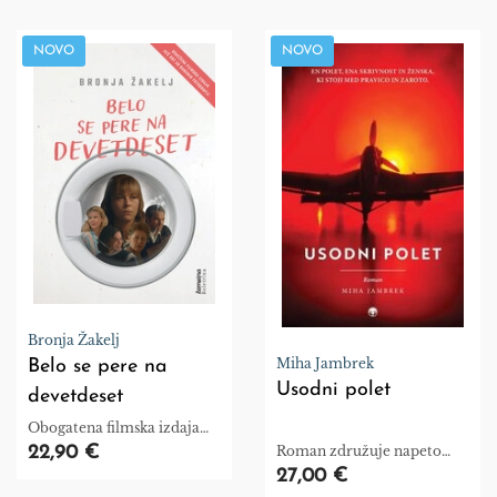
NOVO
NOVO
Bronja Žakelj
Miha Jambrek
Belo se pere na
Usodni polet
devetdeset
Obogatena filmska izdaja
uspešnice
22,90 €
Roman združuje napeto
zgodbo, čutno erotiko in
27,00 €
psihološko poglobitev v