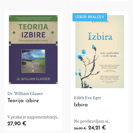
kompleksne medčloveške
odnose.
IZBOR BRALCEV
Dr. William Glasser
Edith Eva Eger
Teorija izbire
Izbira
V praksi je najpomembnejša
Ne predstavljam si
potreba po ljubezni in
27,90 €
pomembnejšega sporočila
24,21 €
pripadnosti.
26,90 €
za sodobne čase. Knjige