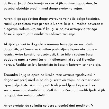
doživela. Je odlično branje za vse, ki jih zanima zgodovina, še
posebej obdobje pred in med drugo svetovno vojno.
Avtor, ki ga zgodovina druge svetovne vojne že dolgo fascinira,
raziskuje zapleten svet generala Löhra, ki je bil močno povezan z
njegovim rodnim krajem. V knjigi se pojavi avtorjev alter ego
Sašo, ki spremlja in analizira Löhrovo življenje.
Akcijski prizori in dogodki v romanu temeljijo na resničnih
dogodkih, pri čemer so številne postavljene figure obstajale v
resnici. Avtor konstruira osebnosti, ki so bile v svojem času
podobne nam, z vsemi čustvi in dilemami, ki so del človeške
narave. Razlike so le v kontekstu in času, v katerem se nahajajo.
Tematika knjig se opira na široko raziskovanje zgodovinskih
dogodkov pred, med in po drugi svetovni vojni, pri čemer avtor
izpostavlja tiste, ki so bili prezrti ali pozabljeni. Pripovedi so
zasnovane na avtentičnih občutkih in pričevanjih malih ljudi, ki jih
je zgodovina nehala beležiti.
Avtor svetuje, da se knjig ne bere z ideološkimi predikati. V