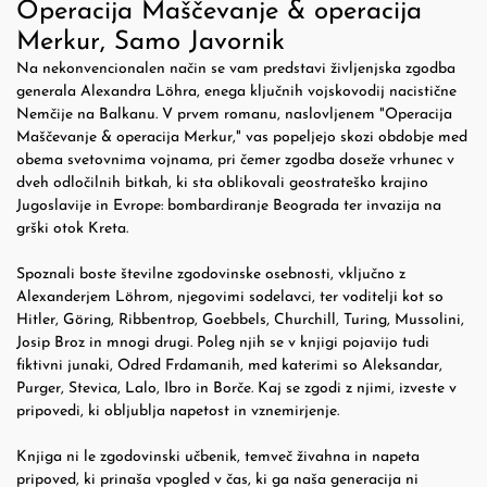
Operacija Maščevanje & operacija
Merkur, Samo Javornik
Na nekonvencionalen način se vam predstavi življenjska zgodba
generala Alexandra Löhra, enega ključnih vojskovodij nacistične
Nemčije na Balkanu. V prvem romanu, naslovljenem "Operacija
Maščevanje & operacija Merkur," vas popeljejo skozi obdobje med
obema svetovnima vojnama, pri čemer zgodba doseže vrhunec v
dveh odločilnih bitkah, ki sta oblikovali geostrateško krajino
Jugoslavije in Evrope: bombardiranje Beograda ter invazija na
grški otok Kreta.
Spoznali boste številne zgodovinske osebnosti, vključno z
Alexanderjem Löhrom, njegovimi sodelavci, ter voditelji kot so
Hitler, Göring, Ribbentrop, Goebbels, Churchill, Turing, Mussolini,
Josip Broz in mnogi drugi. Poleg njih se v knjigi pojavijo tudi
fiktivni junaki, Odred Frdamanih, med katerimi so Aleksandar,
Purger, Stevica, Lalo, Ibro in Borče. Kaj se zgodi z njimi, izveste v
pripovedi, ki obljublja napetost in vznemirjenje.
Knjiga ni le zgodovinski učbenik, temveč živahna in napeta
pripoved, ki prinaša vpogled v čas, ki ga naša generacija ni