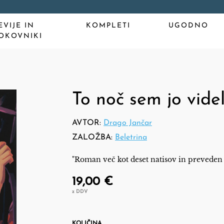
EVIJE IN
KOMPLETI
UGODNO
OKOVNIKI
To noč sem jo vide
AVTOR:
Drago Jančar
ZALOŽBA:
Beletrina
"Roman več kot deset natisov in preveden v
19,00 €
z DDV
KOLIČINA