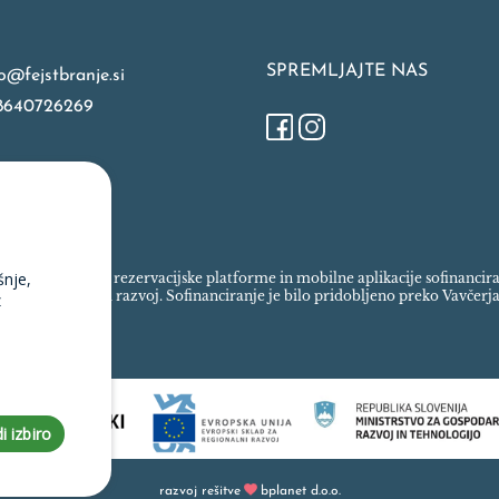
SPREMLJAJTE NAS
o@fejstbranje.si
8640726269
šnje,
spletne trgovine, rezervacijske platforme in mobilne aplikacije sofinanci
ada za regionalni razvoj. Sofinanciranje je bilo pridobljeno preko Vavčerja
z
i izbiro
razvoj rešitve
bplanet d.o.o.