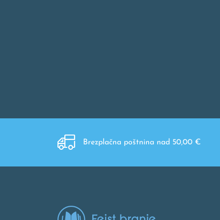
Brezplačna poštnina nad 50,00 €