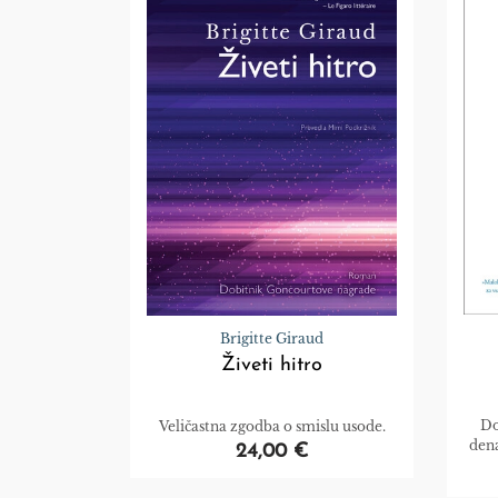
Brigitte Giraud
Živeti hitro
Do
Veličastna zgodba o smislu usode.
dena
24,00 €
kaj v
obnaš