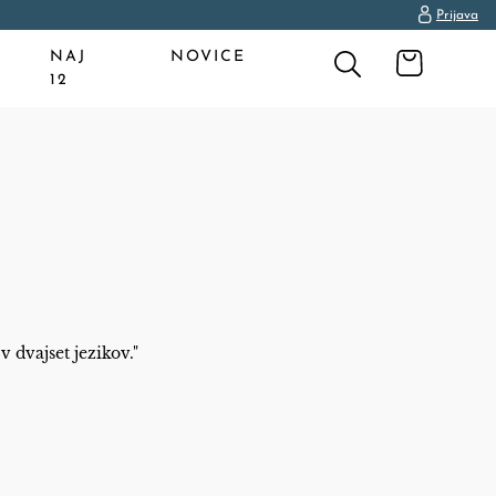
Prijava
NAJ
NOVICE
12
l
 dvajset jezikov."