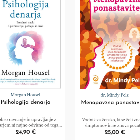
Morgan Housel
dr. Mindy Pelz
Psihologija denarja
Menopavzna ponastavi
bro ravnanje in upravljanje z
Vodnik za žensko, ki se želi zne
rjem ni nujno odvisno od tega,
simptomov in se znova počut
este. Pogosto je povezano z vašim
mladostno
24,90 €
25,00 €
anjem nasploh. Obnašanja pa se