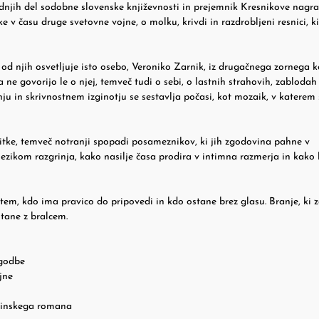
njih del sodobne slovenske književnosti in prejemnik Kresnikove nagra
 v času druge svetovne vojne, o molku, krivdi in razdrobljeni resnici, ki
od njih osvetljuje isto osebo, Veroniko Zarnik, iz drugačnega zornega k
 ne govorijo le o njej, temveč tudi o sebi, o lastnih strahovih, zablodah
u in skrivnostnem izginotju se sestavlja počasi, kot mozaik, v katerem
itke, temveč notranji spopadi posameznikov, ki jih zgodovina pahne v
zikom razgrinja, kako nasilje časa prodira v intimna razmerja in kako 
tem, kdo ima pravico do pripovedi in kdo ostane brez glasu. Branje, ki 
stane z bralcem.
zgodbe
jne
vinskega romana