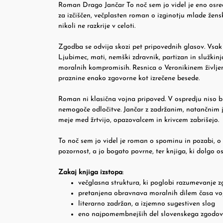
Roman Drago Jančar To noč sem jo videl je eno osred
za izčiščen, večplasten roman o izginotju mlade ženske
nikoli ne razkrije v celoti.
Zgodba se odvija skozi pet pripovednih glasov. Vsak 
Ljubimec, mati, nemški zdravnik, partizan in služkinja
moralnih kompromisih. Resnica o Veronikinem življenj
praznine enako zgovorne kot izrečene besede.
Roman ni klasična vojna pripoved. V ospredju niso b
nemogoče odločitve. Jančar z zadržanim, natančnim je
meje med žrtvijo, opazovalcem in krivcem zabrišejo.
To noč sem jo videl je roman o spominu in pozabi, o 
pozornost, a jo bogato povrne, ter knjiga, ki dolgo o
Zakaj knjiga izstopa
:
večglasna struktura, ki poglobi razumevanje 
pretanjena obravnava moralnih dilem časa vo
literarno zadržan, a izjemno sugestiven slog
eno najpomembnejših del slovenskega zgodo