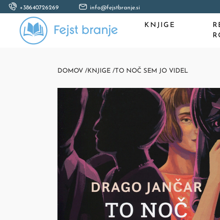
+38640726269
info@fejstbranje.si
KNJIGE
R
R
DOMOV /
KNJIGE /
TO NOČ SEM JO VIDEL