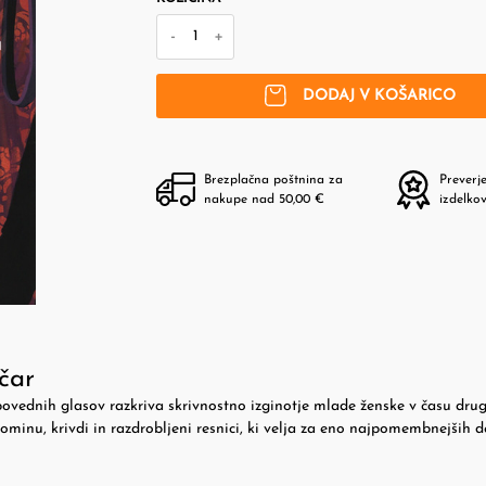
-
+
DODAJ V KOŠARICO
Brezplačna poštnina za
Preverj
nakupe nad 50,00 €
izdelko
čar
ipovednih glasov razkriva skrivnostno izginotje mlade ženske v času dru
ominu, krivdi in razdrobljeni resnici, ki velja za eno najpomembnejših d