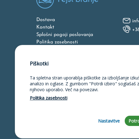
Dostava
inf
Kontakt
+3
Splošni pogoji poslovanja
Politika zasebnosti
O nas
Piškotki
Ta spletna stran uporablja piškotke za izboljšanje izku
Naložbo v izdelavo spletne strani, 
unija iz Evropskega skl
analizo in oglase. Z gumbom "Potrdi izbiro" soglašaš 
njihovo uporabo. Več na povezavi.
Politika zasebnosti
Nastavitve
Potrd