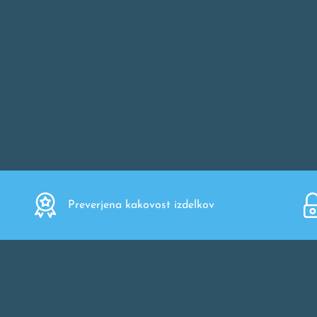
Preverjena kakovost izdelkov