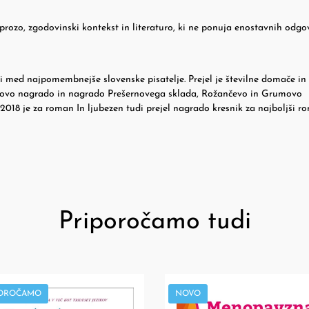
 prozo, zgodovinski kontekst in literaturo, ki ne ponuja enostavnih odgo
odi med najpomembnejše slovenske pisatelje. Prejel je številne domače in
ovo nagrado in nagrado Prešernovega sklada, Rožančevo in Grumovo
2018 je za roman In ljubezen tudi prejel nagrado kresnik za najboljši r
Priporočamo tudi
POROČAMO
NOVO