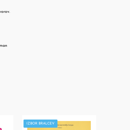
vorov.
oman
IZBOR BRALCEV