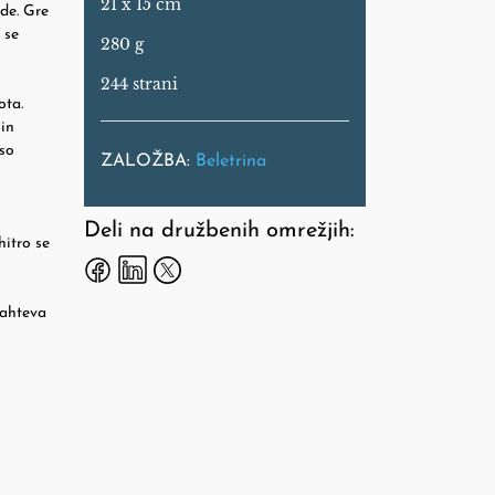
21 x 15 cm
de. Gre
 se
280 g
244 strani
ota.
 in
 so
ZALOŽBA:
Beletrina
Deli na družbenih omrežjih:
hitro se
zahteva