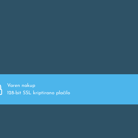
Varen nakup
128-bit SSL kriptirano plačilo