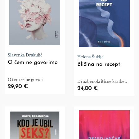
Slavenka Drakulić
Helena Šuklje
O čem ne govorimo
Bližina na recept
O tem se ne govori.
Družbenokritične kratke
29,90 €
zgodbe, izbrušen slog,
24,00 €
intenzivni medčloveški
odnosi