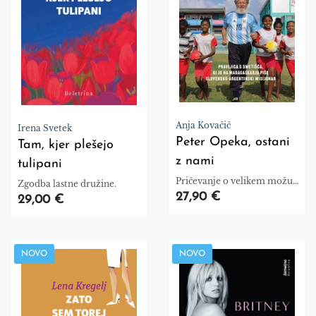
Anja Kovačič
Irena Svetek
Peter Opeka, ostani
Tam, kjer plešejo
z nami
tulipani
Pričevanje o velikem možu,
Zgodba lastne družine.
ki nam je lahko v zgled in
27,90 €
29,00 €
ponos.
NOVO
NOVO