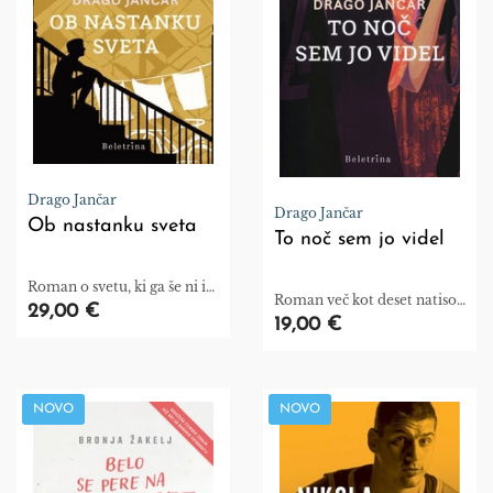
Drago Jančar
Drago Jančar
Ob nastanku sveta
To noč sem jo videl
Roman o svetu, ki ga še ni in
Roman več kot deset natisov
mu je »določeno« nastati
29,00 €
in preveden v dvajset
19,00 €
šele pred našimi očmi.
jezikov.
NOVO
NOVO