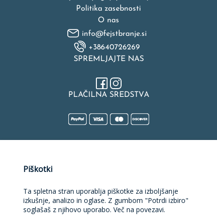
Politika zasebnosti
O nas
info@fejstbranje.si
+38640726269
SPREMLJAJTE NAS
PLAČILNA SREDSTVA
Naložbo v izdelavo spletne strani, spletne trgovine, rezervacijske
Piškotki
platforme in mobilne aplikacije sofinancirata Republika Slovenija
in Evropska unija iz Evropskega sklada za regionalni razvoj.
Sofinanciranje je bilo pridobljeno preko Vavčerja za digitalni
Ta spletna stran uporablja piškotke za izboljšanje
marketing.
izkušnje, analizo in oglase. Z gumbom "Potrdi izbiro"
soglašaš z njihovo uporabo. Več na povezavi.