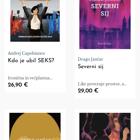
Andrej Capobianco
Drago Jančar
Kdo je ubil SEKS?
Severni sij
Ironična in večplastna
pripoved
Like povezuje prostor, a
26,90 €
ločuje razumevanje sveta.
29,00 €