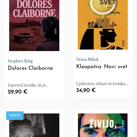
Vesna Milek
Stephen King
Kleopatra: Novi svet
Dolores Claiborne
Ljubezen, oblast in ženska,
Izpoved ženske, ki je
ki je znala prebrati svoj čas.
34,90 €
predolgo molčala.
29,90 €
NOVO