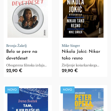
Bronja Žakelj
Mike Singer
Belo se pere na
Nikola Jokić: Nikar
devetdeset
tako resno
Obogatena filmska izdaja
Življenje košarkarskega
uspešnice
zvezdnika.
22,90 €
29,90 €
NOVO
NOVO