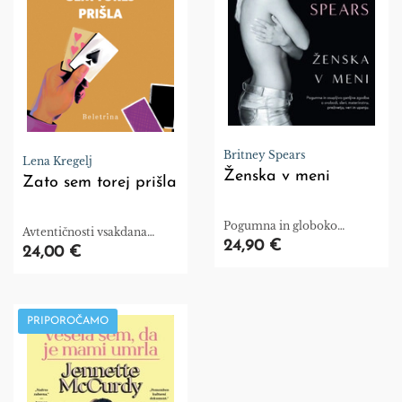
Britney Spears
Lena Kregelj
Ženska v meni
Zato sem torej prišla
Pogumna in globoko
Avtentičnosti vsakdana
ganljiva pripoved o svobodi,
24,90 €
preprostega človeka.
24,00 €
slavi, materinstvu,
preživetju, veri in upanju.
PRIPOROČAMO