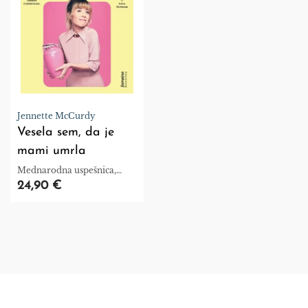
Jennette McCurdy
Vesela sem, da je
mami umrla
Mednarodna uspešnica,
prevedena v več kot 20
24,90 €
jezikov