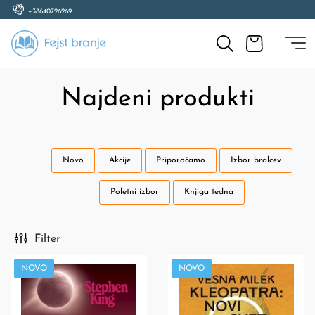
+38640726269
Najdeni produkti
Novo
Akcije
Priporočamo
Izbor bralcev
Poletni izbor
Knjiga tedna
Filter
NOVO
NOVO