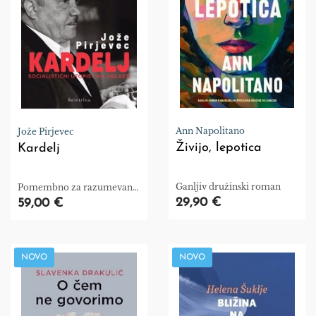
Ann Napolitano
Jože Pirjevec
Živijo, lepotica
Kardelj
Ganljiv družinski roman
Pomembno za razumevanje
obdobja socializma
29,90 €
59,00 €
NOVO
NOVO