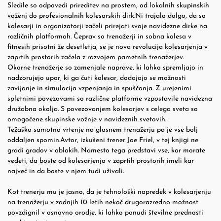
Sledile so odpovedi prireditev na prostem, od lokalnih skupinskih
voženj do profesionalnih kolesarskih dirk.Ni trajalo dolgo, da so
kolesarji in organizatorji začeli prirejati svoje navidezne dirke na
različnih platformah. Čeprav so trenažerji in sobna kolesa v
fitnesih prisotni že desetletja, se je nova revolucija kolesarjenja v
zaprtih prostorih začela z razvojem pametnih trenažerjev.
Okorne trenažerje so zamenjale naprave, ki lahko spremljajo in
nadzorujejo upor, ki ga čuti kolesar, dodajajo se možnosti
zavijanje in simulacija vzpenjanja in spuščanja. Z urejenimi
spletnimi povezavami so različne platforme vzpostavile navidezna
družabna okolja. S povezovanjem kolesarjev s celega sveta so
omogočene skupinske vožnje v navideznih svetovih.
Težaško samotno vrtenje na glasnem trenažerju pa je vse bolj
oddaljen spomin.Avtor, izkušeni trener Joe Friel, v tej knjigi ne
gradi gradov v oblakih. Namesto tega predstavi vse, kar morate
vedeti, da boste od kolesarjenja v zaprtih prostorih imeli kar
največ in da boste v njem tudi uživali.
Kot trenerju mu je jasno, da je tehnološki napredek v kolesarjenju
na trenažerju v zadnjih 10 letih nekoč drugorazredno možnost
povzdignil v osnovno orodje, ki lahko ponudi številne prednosti