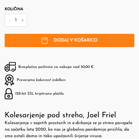
KOLIČINA
-
+
DODAJ V KOŠARICO
Brezplačna poštnina za nakupe nad 50,00 €
Preverjena kakovost izdelkov
128-bit SSL kriptirano plačilo
Kolesarjenje pod streho, Joel Friel
Kolesarjenje v zaprtih prostorih in e-dirkanje se je strmo povzpelo
na začetku leta 2020, ko nas je globalna pandemija prisilila, da
smo ostali doma in tako upočasnili širjenje virusa.