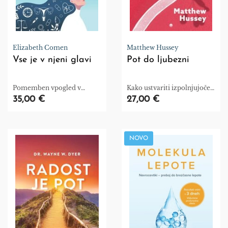
Elizabeth Comen
Matthew Hussey
Vse je v njeni glavi
Pot do ljubezni
Pomemben vpogled v
Kako ustvariti izpolnjujoče
zgodovino medicine
odnose – s sabo in drugimi.
35,00 €
27,00 €
NOVO