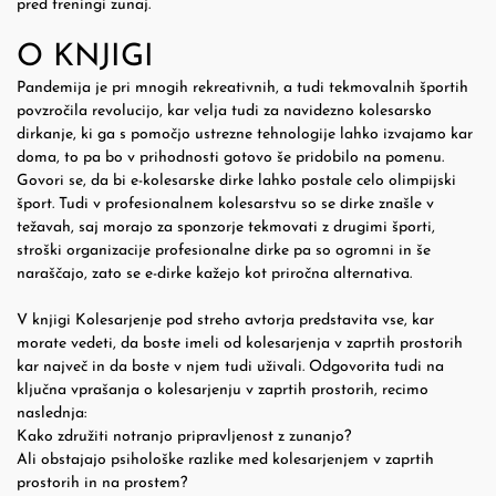
pred treningi zunaj.
O KNJIGI
Pandemija je pri mnogih rekreativnih, a tudi tekmovalnih športih
povzročila revolucijo, kar velja tudi za navidezno kolesarsko
dirkanje, ki ga s pomočjo ustrezne tehnologije lahko izvajamo kar
doma, to pa bo v prihodnosti gotovo še pridobilo na pomenu.
Govori se, da bi e-kolesarske dirke lahko postale celo olimpijski
šport. Tudi v profesionalnem kolesarstvu so se dirke znašle v
težavah, saj morajo za sponzorje tekmovati z drugimi športi,
stroški organizacije profesionalne dirke pa so ogromni in še
naraščajo, zato se e-dirke kažejo kot priročna alternativa.
V knjigi Kolesarjenje pod streho avtorja predstavita vse, kar
morate vedeti, da boste imeli od kolesarjenja v zaprtih prostorih
kar največ in da boste v njem tudi uživali. Odgovorita tudi na
ključna vprašanja o kolesarjenju v zaprtih prostorih, recimo
naslednja:
Kako združiti notranjo pripravljenost z zunanjo?
Ali obstajajo psihološke razlike med kolesarjenjem v zaprtih
prostorih in na prostem?