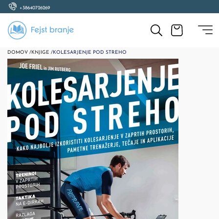
+38640726269
DOMOV /
KNJIGE /
KOLESARJENJE POD STREHO