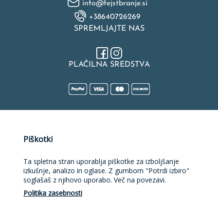
info@fejstbranje.si
+38640726269
SPREMLJAJTE NAS
PLAČILNA SREDSTVA
Naložbo v izdelavo spletne strani, spletne trgovine, rezervacijske
Piškotki
platforme in mobilne aplikacije sofinancirata Republika Slovenija
in Evropska unija iz Evropskega sklada za regionalni razvoj.
Sofinanciranje je bilo pridobljeno preko Vavčerja za digitalni
Ta spletna stran uporablja piškotke za izboljšanje
marketing.
izkušnje, analizo in oglase. Z gumbom "Potrdi izbiro"
soglašaš z njihovo uporabo. Več na povezavi.
Politika zasebnosti