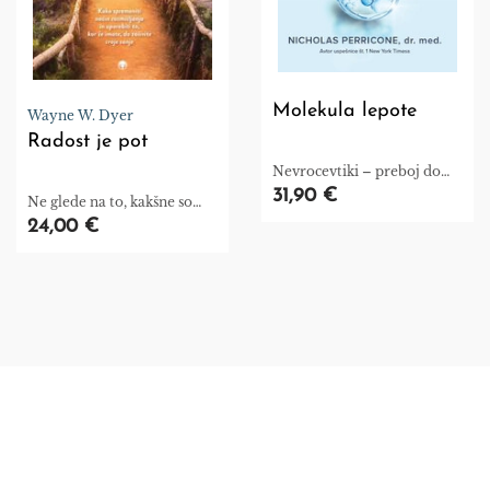
Molekula lepote
Wayne W. Dyer
Radost je pot
Nevrocevtiki – preboj do
brezčasne lepote
31,90 €
Ne glede na to, kakšne so
vaše trenutne okoliščine,
24,00 €
imate moč, da jih
spremenite.