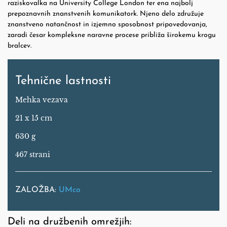
raziskovalka na University College London ter ena najbolj
prepoznavnih znanstvenih komunikatork. Njeno delo združuje
znanstveno natančnost in izjemno sposobnost pripovedovanja,
zaradi česar kompleksne naravne procese približa širokemu krogu
bralcev.
Tehnične lastnosti
Mehka vezava
21 x 15 cm
630 g
467 strani
ZALOŽBA:
UMco
Deli na družbenih omrežjih: