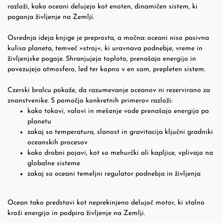
razloži, kako oceani delujejo kot enoten, dinamičen sistem, ki
poganja življenje na Zemlji.
Osrednja ideja knjige je preprosta, a močna: oceani niso pasivna
kulisa planeta, temveč »stroj«, ki uravnava podnebje, vreme in
življenjske pogoje. Shranjujejo toploto, prenašajo energijo in
povezujejo atmosfero, led ter kopno v en sam, prepleten sistem.
Czerski bralcu pokaže, da razumevanje oceanov ni rezervirano za
znanstvenike. S pomočjo konkretnih primerov razloži:
kako tokovi, valovi in mešanje vode prenašajo energijo po
planetu
zakaj so temperatura, slanost in gravitacija ključni gradniki
oceanskih procesov
kako drobni pojavi, kot so mehurčki ali kapljice, vplivajo na
globalne sisteme
zakaj so oceani temeljni regulator podnebja in življenja
Ocean tako predstavi kot neprekinjeno delujoč motor, ki stalno
kroži energijo in podpira življenje na Zemlji.