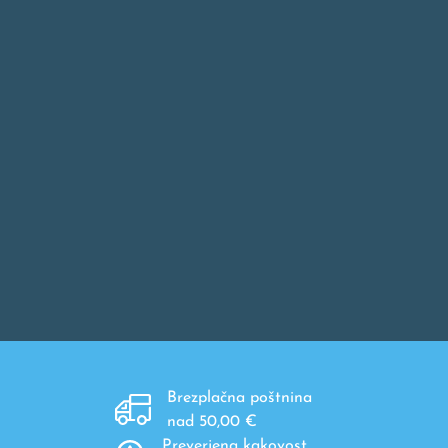
Brezplačna poštnina
nad 50,00 €
Preverjena kakovost