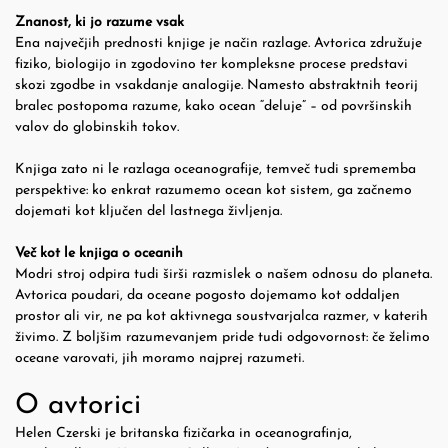
Znanost, ki jo razume vsak
Ena največjih prednosti knjige je način razlage. Avtorica združuje
fiziko, biologijo in zgodovino ter kompleksne procese predstavi
skozi zgodbe in vsakdanje analogije. Namesto abstraktnih teorij
bralec postopoma razume, kako ocean “deluje” – od površinskih
valov do globinskih tokov.
Knjiga zato ni le razlaga oceanografije, temveč tudi sprememba
perspektive: ko enkrat razumemo ocean kot sistem, ga začnemo
dojemati kot ključen del lastnega življenja.
Več kot le knjiga o oceanih
Modri stroj odpira tudi širši razmislek o našem odnosu do planeta.
Avtorica poudari, da oceane pogosto dojemamo kot oddaljen
prostor ali vir, ne pa kot aktivnega soustvarjalca razmer, v katerih
živimo. Z boljšim razumevanjem pride tudi odgovornost: če želimo
oceane varovati, jih moramo najprej razumeti.
O avtorici
Helen Czerski je britanska fizičarka in oceanografinja,