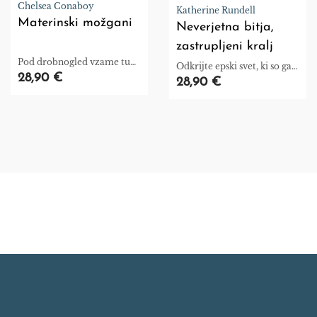
Chelsea Conaboy
Katherine Rundell
Materinski možgani
Neverjetna bitja,
zastrupljeni kralj
Pod drobnogled vzame tudi
Odkrijte epski svet, ki so ga
koncept »materinskega
28,90 €
vzljubili milijoni.
28,90 €
instinkta« in se celovito loti
premišljevanja, kaj pomeni
postati mama.