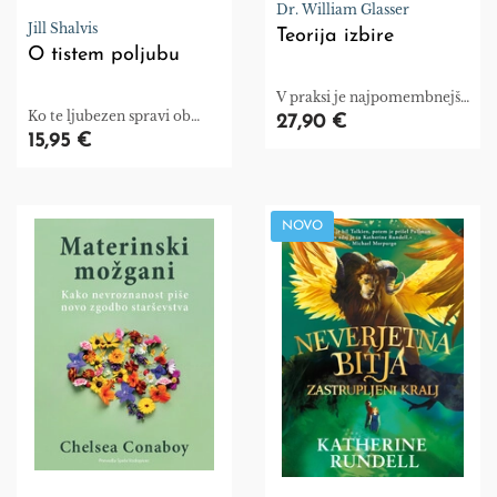
Dr. William Glasser
Jill Shalvis
Teorija izbire
O tistem poljubu
V praksi je najpomembnejša
Ko te ljubezen spravi ob
potreba po ljubezni in
27,90 €
pamet.
pripadnosti.
15,95 €
NOVO