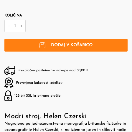
KOLIČINA
-
+
DODAJ V KOŠARICO
Brezplačna poštnina za nakupe nad 50,00 €
Preverjena kakovost izdelkov
128-bit SSL kriptirano plačilo
Modri stroj, Helen Czerski
Nagrajena poljudnoznanstvena monografija britanske fizičarke in
oceanografinje Helen Czerski, ki na izjemno jasen in slikovit način