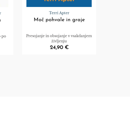
Terri Apter
r
Moč pohvale in graje
m
Presojanje in obsojanje v vsakdanjem
o po
življenju
24,90 €