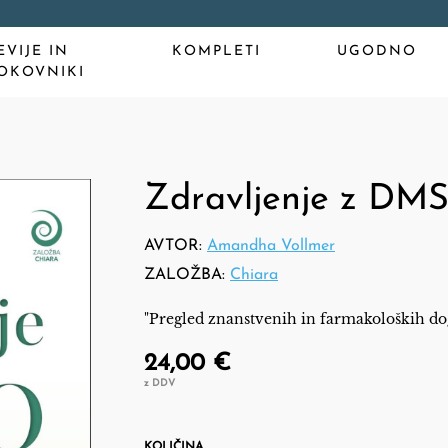
EVIJE IN
KOMPLETI
UGODNO
OKOVNIKI
Zdravljenje z DM
AVTOR:
Amandha Vollmer
ZALOŽBA:
Chiara
"Pregled znanstvenih in farmakoloških d
24,00 €
z DDV
KOLIČINA