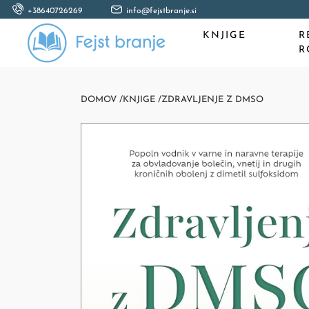
+38640726269
info@fejstbranje.si
KNJIGE
R
R
DOMOV /
KNJIGE /
ZDRAVLJENJE Z DMSO