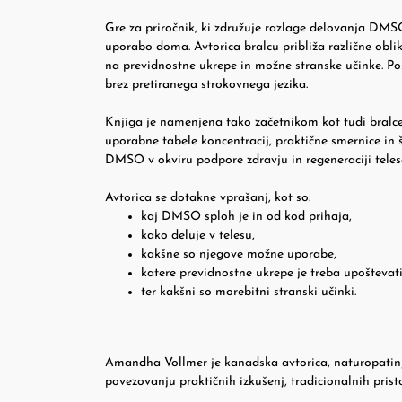
Gre za priročnik, ki združuje razlage delovanja DMS
uporabo doma. Avtorica bralcu približa različne obli
na previdnostne ukrepe in možne stranske učinke. Po
brez pretiranega strokovnega jezika.
Knjiga je namenjena tako začetnikom kot tudi bralcem
uporabne tabele koncentracij, praktične smernice in 
DMSO v okviru podpore zdravju in regeneraciji teles
Avtorica se dotakne vprašanj, kot so:
kaj DMSO sploh je in od kod prihaja,
kako deluje v telesu,
kakšne so njegove možne uporabe,
katere previdnostne ukrepe je treba upoštevati
ter kakšni so morebitni stranski učinki.
Amandha Vollmer je kanadska avtorica, naturopatinja
povezovanju praktičnih izkušenj, tradicionalnih pris