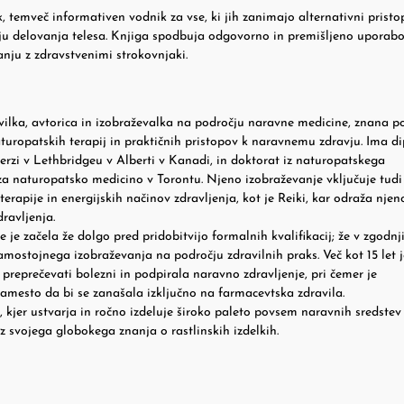
 temveč informativen vodnik za vse, ki jih zanimajo alternativni pristo
ju delovanja telesa. Knjiga spodbuja odgovorno in premišljeno uporabo
ju z zdravstvenimi strokovnjaki.
lka, avtorica in izobraževalka na področju naravne medicine, znana p
turopatskih terapij in praktičnih pristopov k naravnemu zdravju. Ima d
iverzi v Lethbridgeu v Alberti v Kanadi, in doktorat iz naturopatskega
i za naturopatsko medicino v Torontu. Njeno izobraževanje vključuje tudi
erapije in energijskih načinov zdravljenja, kot je Reiki, kar odraža njen
ravljenja.
e začela že dolgo pred pridobitvijo formalnih kvalifikacij; že v zgodnj
amostojnega izobraževanja na področju zdravilnih praks. Več kot 15 let j
preprečevati bolezni in podpirala naravno zdravljenje, pri čemer je
namesto da bi se zanašala izključno na farmacevtska zdravila.
kjer ustvarja in ročno izdeluje široko paleto povsem naravnih sredstev
iz svojega globokega znanja o rastlinskih izdelkih.