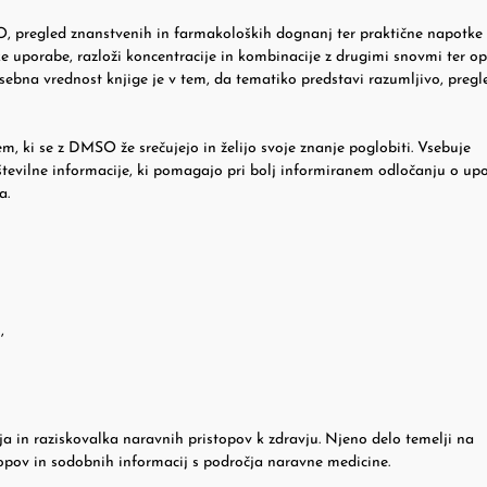
O, pregled znanstvenih in farmakoloških dognanj ter praktične napotke
ke uporabe, razloži koncentracije in kombinacije z drugimi snovmi ter op
sebna vrednost knjige je v tem, da tematiko predstavi razumljivo, pregl
, ki se z DMSO že srečujejo in želijo svoje znanje poglobiti. Vsebuje
številne informacije, ki pomagajo pri bolj informiranem odločanju o up
a.
,
 in raziskovalka naravnih pristopov k zdravju. Njeno delo temelji na
topov in sodobnih informacij s področja naravne medicine.