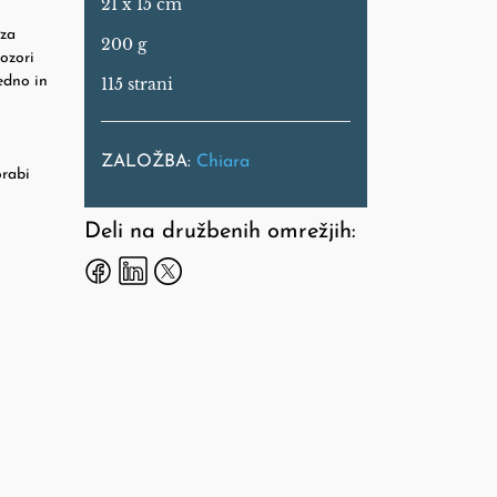
21 x 15 cm
 za
200 g
ozori
edno in
115 strani
ZALOŽBA:
Chiara
orabi
Deli na družbenih omrežjih: