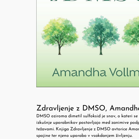
Zdravljenje z DMSO, Amandha
DMSO oziroma dimetil sulfoksid je snov, o kateri se v
izkušnje uporabnikov postavljajo med zanimive podpo
težavami. Knjiga Zdravljenje z DMSO avtorice Amand
spojine ter njeno uporabo v vsakdanjem življenju.