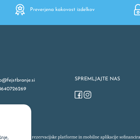
Preverjena kakovost izdelkov
SPREMLJAJTE NAS
o@fejstbranje.si
8640726269
šnje,
spletne trgovine, rezervacijske platforme in mobilne aplikacije sofinanci