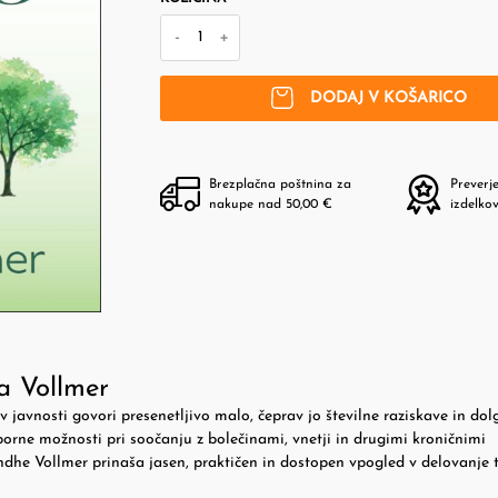
-
+
DODAJ V KOŠARICO
Brezplačna poštnina za
Preverj
nakupe nad 50,00 €
izdelko
 Vollmer
 javnosti govori presenetljivo malo, čeprav jo številne raziskave in dol
rne možnosti pri soočanju z bolečinami, vnetji in drugimi kroničnimi
he Vollmer prinaša jasen, praktičen in dostopen vpogled v delovanje 