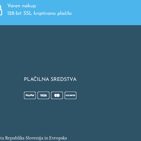
Varen nakup
128-bit SSL kriptirano plačilo
PLAČILNA SREDSTVA
rata Republika Slovenija in Evropska