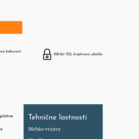
ena kakovost
128-bit SSL kriptirano plačilo
v
goletne
Tehnične lastnosti
Mehka vezava
te