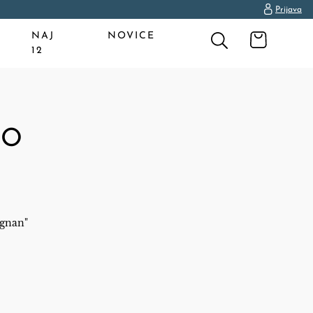
Prijava
NAJ
NOVICE
12
SO
ognan"