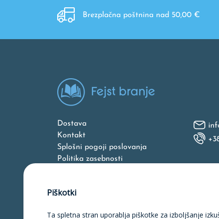
Brezplačna poštnina nad 50,00 €
Dostava
inf
Kontakt
+3
Splošni pogoji poslovanja
Politika zasebnosti
O nas
Piškotki
Ta spletna stran uporablja piškotke za izboljšanje izku
Naložbo v izdelavo spletne strani, 