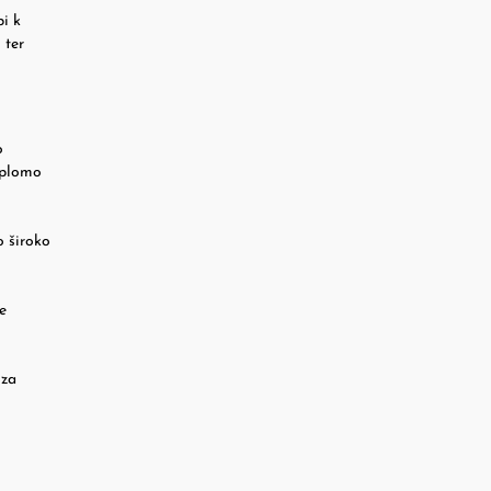
pi k
 ter
o
iplomo
o široko
i
e
 za