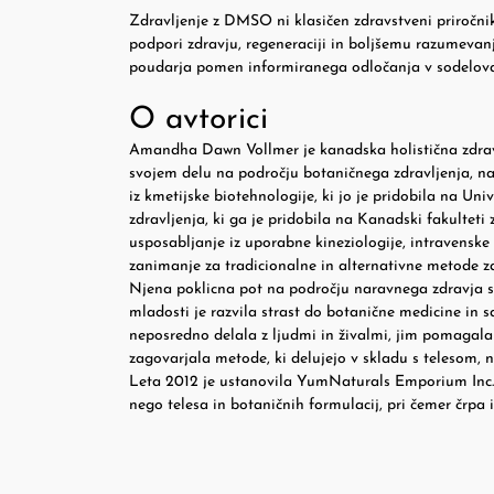
Zdravljenje z DMSO ni klasičen zdravstveni priročnik,
podpori zdravju, regeneraciji in boljšemu razumevan
poudarja pomen informiranega odločanja v sodelovan
O avtorici
Amandha Dawn Vollmer je kanadska holistična zdravi
svojem delu na področju botaničnega zdravljenja, na
iz kmetijske biotehnologije, ki jo je pridobila na Un
zdravljenja, ki ga je pridobila na Kanadski fakultet
usposabljanje iz uporabne kineziologije, intravenske t
zanimanje za tradicionalne in alternativne metode zd
Njena poklicna pot na področju naravnega zdravja se j
mladosti je razvila strast do botanične medicine in s
neposredno delala z ljudmi in živalmi, jim pomagala 
zagovarjala metode, ki delujejo v skladu s telesom, 
Leta 2012 je ustanovila YumNaturals Emporium Inc., 
nego telesa in botaničnih formulacij, pri čemer črpa 