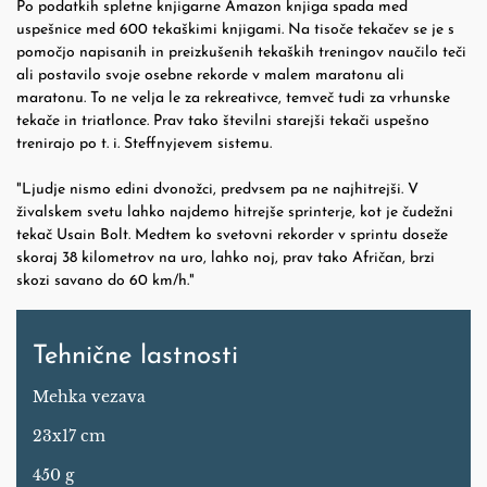
Po podatkih spletne knjigarne Amazon knjiga spada med
uspešnice med 600 tekaškimi knjigami. Na tisoče tekačev se je s
pomočjo napisanih in preizkušenih tekaških treningov naučilo teči
ali postavilo svoje osebne rekorde v malem maratonu ali
maratonu. To ne velja le za rekreativce, temveč tudi za vrhunske
tekače in triatlonce. Prav tako številni starejši tekači uspešno
trenirajo po t. i. Steffnyjevem sistemu.
"Ljudje nismo edini dvonožci, predvsem pa ne najhitrejši. V
živalskem svetu lahko najdemo hitrejše sprinterje, kot je čudežni
tekač Usain Bolt. Medtem ko svetovni rekorder v sprintu doseže
skoraj 38 kilometrov na uro, lahko noj, prav tako Afričan, brzi
skozi savano do 60 km/h."
Tehnične lastnosti
Mehka vezava
23x17 cm
450 g