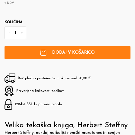
z DDV
KOLIČINA
-
+
DODAJ V KOŠARICO
Brezplačna poštnina za nakupe nad 50,00 €
Preverjena kakovost izdelkov
128-bit SSL kriptirano plačilo
Velika tekaška knjiga, Herbert Steffny
Herbert Steffny, nekdaj najboljši nemški maratonec in cenjen