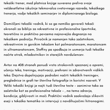
tekaški trener, med platnice knjige suvereno preliva svoje
večdesetletne izkušnje tekmovalca svetovnega razreda, tekaškega
trenerja, vodje tekaških seminarjev in diplomiranega biologa.
Domišljeni tekaški vodnik, ki so ga nemško govoreči tekači
okronali za biblijo za rekreativne in profesionalne športnike,
teoretično in praktično povzema najnovejša dognanja na
tekaškem področju. Priročnik je namenjen tako začetnikom,
rekreativnim in gorskim tekačem kot polmaratoncem, maratoncem
in ultramaratoncem, Steffny pa spodbuja in usmerja tudi tekaške
načrte otrok, mladostnikov in starejših navdušencev.
Avtor na 408 straneh ponudi vrsto strokovnih spoznanj o opremi,
učenju teka, treningu, motivaciji, prehrani in zdravstvenih vidikih
teka. Dejstva dopolnjujejo podrobni načrti tekaških treningov,
preglednice in grafi ter številne fotografije in koristni nasveti. V
Veliki tekaški knjigi je najti tudi številne teste – zanimive tako za
začetnike kot za profesionalne tekače – , na temo zdravja,
kondicije, gibljivosti in moči. Praktični vodnik zaokrožajo slikoviti
eseji s tekaško tematiko in intervjuji z navdihujočimi hitronogimi.