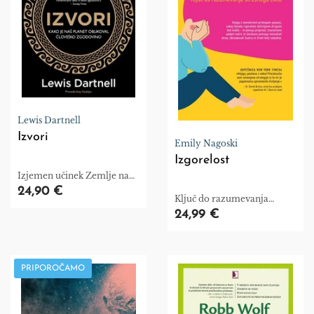
Lewis Dartnell
Izvori
Emily Nagoski
Izgorelost
Izjemen učinek Zemlje na
oblikovanje človekove
24,90 €
Ključ do razumevanja
civilizacije.
stresnega cikla
24,99 €
PRIPOROČAMO