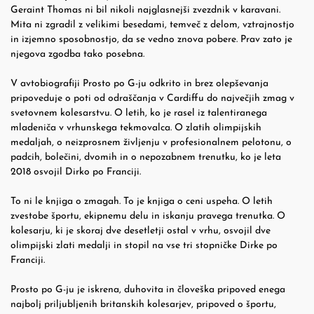
Geraint Thomas ni bil nikoli najglasnejši zvezdnik v karavani.
Mita ni zgradil z velikimi besedami, temveč z delom, vztrajnostjo
in izjemno sposobnostjo, da se vedno znova pobere. Prav zato je
njegova zgodba tako posebna.
V avtobiografiji Prosto po G-ju odkrito in brez olepševanja
pripoveduje o poti od odraščanja v Cardiffu do največjih zmag v
svetovnem kolesarstvu. O letih, ko je rasel iz talentiranega
mladeniča v vrhunskega tekmovalca. O zlatih olimpijskih
medaljah, o neizprosnem življenju v profesionalnem pelotonu, o
padcih, bolečini, dvomih in o nepozabnem trenutku, ko je leta
2018 osvojil Dirko po Franciji.
To ni le knjiga o zmagah. To je knjiga o ceni uspeha. O letih
zvestobe športu, ekipnemu delu in iskanju pravega trenutka. O
kolesarju, ki je skoraj dve desetletji ostal v vrhu, osvojil dve
olimpijski zlati medalji in stopil na vse tri stopničke Dirke po
Franciji.
Prosto po G-ju je iskrena, duhovita in človeška pripoved enega
najbolj priljubljenih britanskih kolesarjev, pripoved o športu,