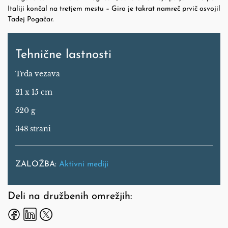
Italiji končal na tretjem mestu – Giro je takrat namreč prvič osvojil
Tadej Pogačar.
Tehnične lastnosti
Trda vezava
21 x 15 cm
520 g
348 strani
ZALOŽBA:
Aktivni mediji
Deli na družbenih omrežjih: