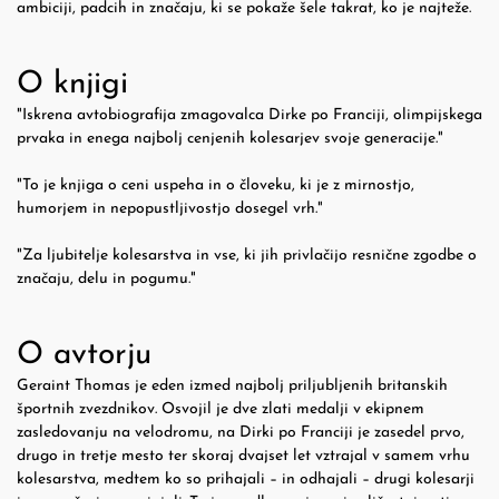
ambiciji, padcih in značaju, ki se pokaže šele takrat, ko je najteže.
O knjigi
"Iskrena avtobiografija zmagovalca Dirke po Franciji, olimpijskega
prvaka in enega najbolj cenjenih kolesarjev svoje generacije."
"To je knjiga o ceni uspeha in o človeku, ki je z mirnostjo,
humorjem in nepopustljivostjo dosegel vrh."
"Za ljubitelje kolesarstva in vse, ki jih privlačijo resnične zgodbe o
značaju, delu in pogumu."
O avtorju
Geraint Thomas je eden izmed najbolj priljubljenih britanskih
športnih zvezdnikov. Osvojil je dve zlati medalji v ekipnem
zasledovanju na velodromu, na Dirki po Franciji je zasedel prvo,
drugo in tretje mesto ter skoraj dvajset let vztrajal v samem vrhu
kolesarstva, medtem ko so prihajali – in odhajali – drugi kolesarji