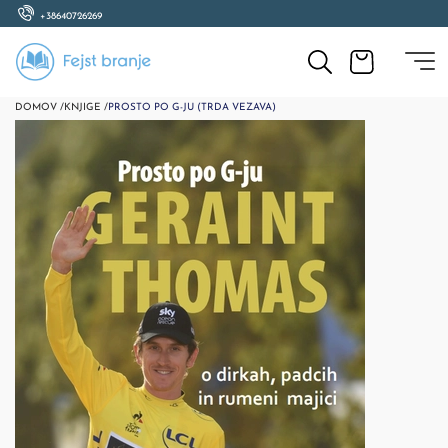
+38640726269
DOMOV /
KNJIGE /
PROSTO PO G-JU (TRDA VEZAVA)