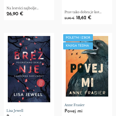
Na lestvici najbolje
Prav tako dobra je kot
prodajanih knjig.
26,90 €
Prijatelj, če ne boljša.
18,62 €
21,90 €
POLETNI IZBOR
KNJIGA TEDNA
Anne Frasier
Lisa Jewell
Povej mi