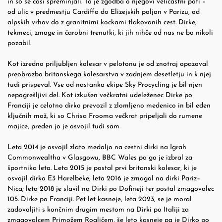
in so se časi spreminjali. To je zgodba o njegovi veličastni poti –
od ulic v predmestju Cardiffa do Elizejskih poljan v Parizu, od
alpskih vrhov do z granitnimi kockami tlakovanih cest. Dirke,
tekmeci, zmage in čarobni trenutki, ki jih nihče od nas ne bo nikoli
pozabil.
Kot izredno priljubljen kolesar v pelotonu je od znotraj opazoval
preobrazbo britanskega kolesarstva v zadnjem desetletju in k njej
tudi prispeval. Vse od nastanka ekipe Sky Procycling je bil njen
nepogrešljivi del. Kot izkušen večkratni udeleženec Dirke po
Franciji je celotno dirko prevozil z zlomljeno medenico in bil eden
ključnih mož, ki so Chrisa Frooma večkrat pripeljali do rumene
majice, preden jo je osvojil tudi sam.
Leta 2014 je osvojil zlato medaljo na cestni dirki na Igrah
Commonwealtha v Glasgowu, BBC Wales pa ga je izbral za
športnika leta. Leta 2015 je postal prvi britanski kolesar, ki je
osvojil dirko E3 Harelbeke; leta 2016 je zmagal na dirki Pariz–
Nica; leta 2018 je slavil na Dirki po Dofineji ter postal zmagovalec
105. Dirke po Franciji. Pet let kasneje, leta 2023, se je moral
zadovoljiti s končnim drugim mestom na Dirki po Italiji za
zmagovalcem Primožem Rogličem, še leto kasneje pa je Dirko po