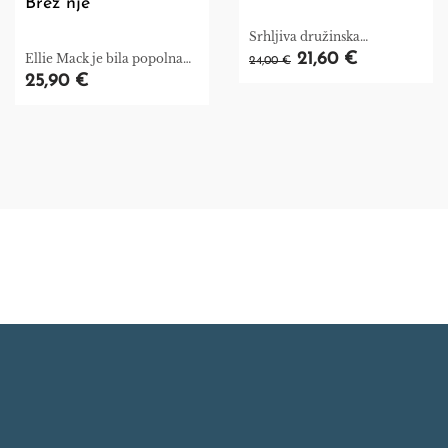
Brez nje
Srhljiva družinska
preteklost se nadaljuje.
21,60 €
Ellie Mack je bila popolna
24,00 €
hči. Potem pa je izginila.
25,90 €