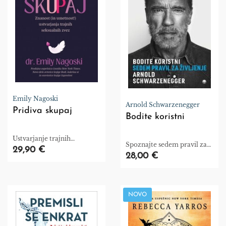
Emily Nagoski
Arnold Schwarzenegger
Pridiva skupaj
Bodite koristni
Ustvarjanje trajnih
Spoznajte sedem pravil za
seksualnih zvez.
29,90 €
življenje, ki jih morate
28,00 €
upoštevati, če želite
uresničiti svoje življenjsko
poslanstvo.
NOVO