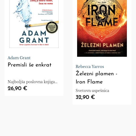
Adam Grant
Premisli še enkrat
Rebecca Yarros
Železni plamen -
Iron Flame
Najboljša poslovna knjiga
leta 2022
26,90 €
Svetovn uspešnica
32,90 €