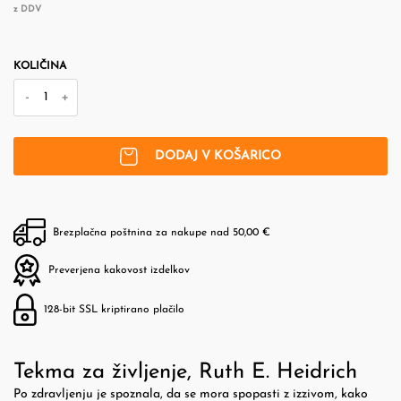
z DDV
KOLIČINA
-
+
DODAJ V KOŠARICO
Brezplačna poštnina za nakupe nad 50,00 €
Preverjena kakovost izdelkov
128-bit SSL kriptirano plačilo
Tekma za življenje, Ruth E. Heidrich
Po zdravljenju je spoznala, da se mora spopasti z izzivom, kako