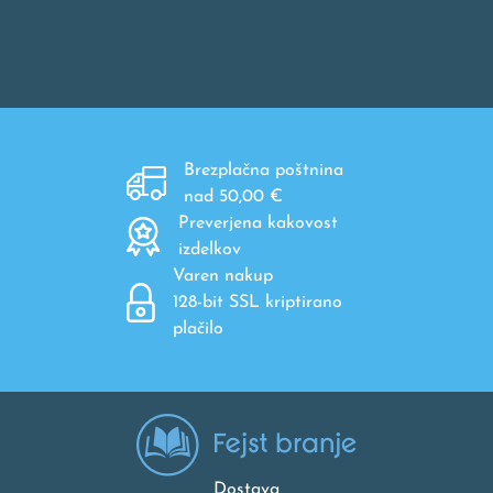
Brezplačna poštnina
nad 50,00 €
Preverjena kakovost
izdelkov
Varen nakup
128-bit SSL kriptirano
plačilo
Dostava