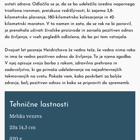
ostati zdrava. Odločila se je, da se bo udeležila izredno napornega
triatlona ironman, preizkusa vzdržljivosti, ki zajema 3,8-
kilometrsko plavanje, 180-kilometrsko kolesarjenje in 42-
kilometrski maraton. V ta namen in zato, da se rak ne bi ponovil,
je prenehala uživati živalske proizvode in zavzela pozitiven odnos
do življenja, v vseh pogledih odločena, da bo pri tem vztrajala.
Dvajset let pozneje Heidrichova še vedno teče, še vedno nima raka
in ima še vedno pozitiven odnos do življenja. To je njena zgodba.
V njej opisuje svojo borbo z rakom, zdravilno prehrano in
zadovoljstvo, ki ga prinaša udeleževanje na najzahtevnejših
tekmovanjih na svetu. Pokaže vam, kako poskrbeti za boljše
zdravje, bolj pozitiven odnos in kako se pripraviti do sprememb.
Tehnične lastnosti
Mehka vezava
23x 14,5 cm
320 g