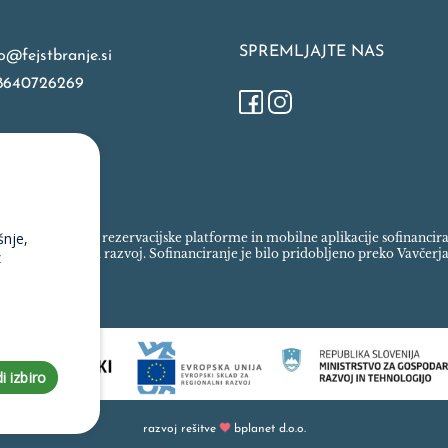
SPREMLJAJTE NAS
o@fejstbranje.si
8640726269
šnje,
spletne trgovine, rezervacijske platforme in mobilne aplikacije sofinanci
ada za regionalni razvoj. Sofinanciranje je bilo pridobljeno preko Vavčerja
z
i izbiro
razvoj rešitve
bplanet d.o.o.