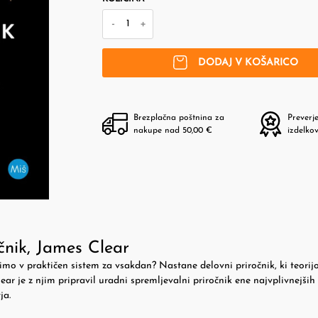
-
+
DODAJ V KOŠARICO
Brezplačna poštnina za
Preverj
nakupe nad 50,00 €
izdelko
čnik, James Clear
o v praktičen sistem za vsakdan? Nastane delovni priročnik, ki teorij
ear je z njim pripravil uradni spremljevalni priročnik ene najvplivnejših
ja.