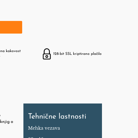
ena kakovost
128-bit SSL kriptirano plačilo
v
o
Tehnične lastnosti
 knjig o
Mehka vezava