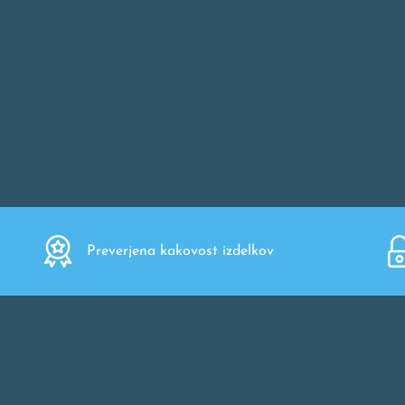
Preverjena kakovost izdelkov