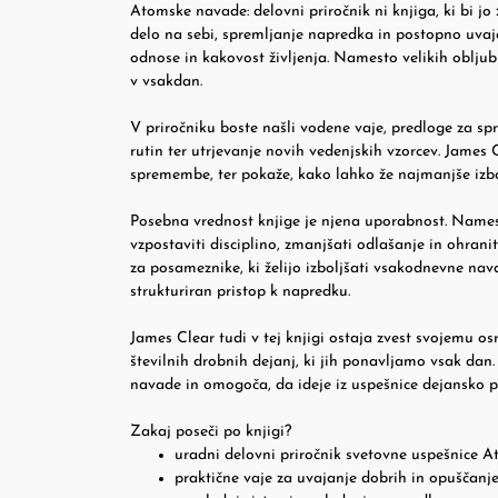
Atomske navade: delovni priročnik ni knjiga, ki bi jo 
delo na sebi, spremljanje napredka in postopno uvaj
odnose in kakovost življenja. Namesto velikih obljub 
v vsakdan.
V priročniku boste našli vodene vaje, predloge za sp
rutin ter utrjevanje novih vedenjskih vzorcev. James 
spremembe, ter pokaže, kako lahko že najmanjše izbol
Posebna vrednost knjige je njena uporabnost. Names
vzpostaviti disciplino, zmanjšati odlašanje in ohrani
za posameznike, ki želijo izboljšati vsakodnevne navad
strukturiran pristop k napredku.
James Clear tudi v tej knjigi ostaja zvest svojemu os
številnih drobnih dejanj, ki jih ponavljamo vsak dan
navade in omogoča, da ideje iz uspešnice dejansko pr
Zakaj poseči po knjigi?
uradni delovni priročnik svetovne uspešnice 
praktične vaje za uvajanje dobrih in opuščanj