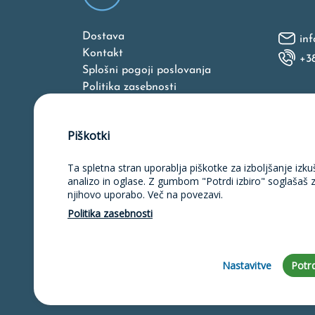
Dostava
inf
Kontakt
+3
Splošni pogoji poslovanja
Politika zasebnosti
O nas
Piškotki
Ta spletna stran uporablja piškotke za izboljšanje izku
Naložbo v izdelavo spletne strani, 
unija iz Evropskega skl
analizo in oglase. Z gumbom "Potrdi izbiro" soglašaš 
njihovo uporabo. Več na povezavi.
Politika zasebnosti
Nastavitve
Potrd