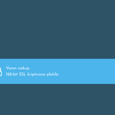
Varen nakup
128-bit SSL kriptirano plačilo