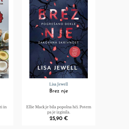
Lisa Jewell
Brez nje
i in
Ellie Mack je bila popolna hči. Potem
pa je izginila.
25,90 €