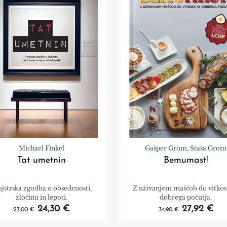
Michael Finkel
Gašper Grom, Staša Grom
Tat umetnin
Bemumast!
jstrska zgodba o obsedenosti,
Z uživanjem maščob do vitkost
zločinu in lepoti.
dobrega počutja.
24,30 €
27,92 €
27,00 €
34,90 €