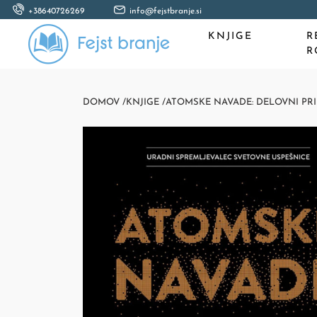
+38640726269
info@fejstbranje.si
KNJIGE
R
R
DOMOV /
KNJIGE /
ATOMSKE NAVADE: DELOVNI PR