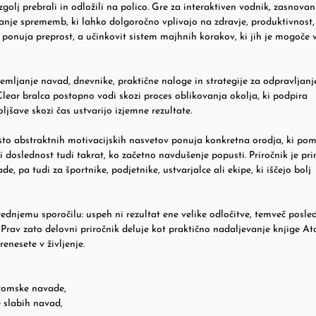
zgolj prebrali in odložili na polico. Gre za interaktiven vodnik, zasnovan
anje sprememb, ki lahko dolgoročno vplivajo na zdravje, produktivnost,
ponuja preprost, a učinkovit sistem majhnih korakov, ki jih je mogoče v
remljanje navad, dnevnike, praktične naloge in strategije za odpravljanj
Clear bralca postopno vodi skozi proces oblikovanja okolja, ki podpira
jšave skozi čas ustvarijo izjemne rezultate.
to abstraktnih motivacijskih nasvetov ponuja konkretna orodja, ki po
ti doslednost tudi takrat, ko začetno navdušenje popusti. Priročnik je pr
e, pa tudi za športnike, podjetnike, ustvarjalce ali ekipe, ki iščejo bolj
rednjemu sporočilu: uspeh ni rezultat ene velike odločitve, temveč posle
. Prav zato delovni priročnik deluje kot praktično nadaljevanje knjige A
enesete v življenje.
Atomske navade,
e slabih navad,