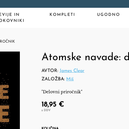
EVIJE IN
KOMPLETI
UGODNO
OKOVNIKI
IROČNIK
Atomske navade: de
AVTOR:
James Clear
ZALOŽBA:
Miš
"Delovni priročnik"
18,95 €
z DDV
KOLIČINA