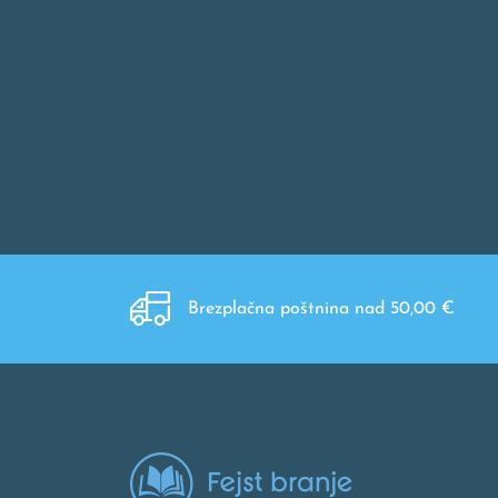
Brezplačna poštnina nad 50,00 €