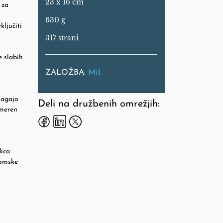
23 x 16 cm
 za
630 g
ključiti
317 strani
e slabih
ZALOŽBA:
Miš
magajo
Deli na družbenih omrežjih:
imeren
dica
tomske