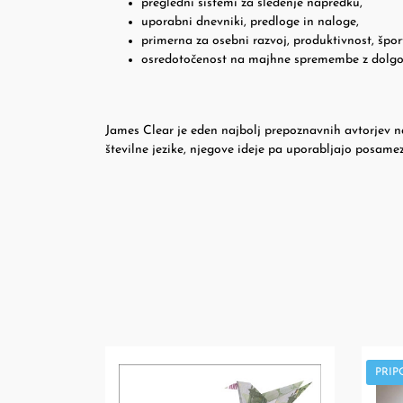
pregledni sistemi za sledenje napredku,
uporabni dnevniki, predloge in naloge,
primerna za osebni razvoj, produktivnost, šport
osredotočenost na majhne spremembe z dolgo
James Clear je eden najbolj prepoznavnih avtorjev n
številne jezike, njegove ideje pa uporabljajo posamez
PRI