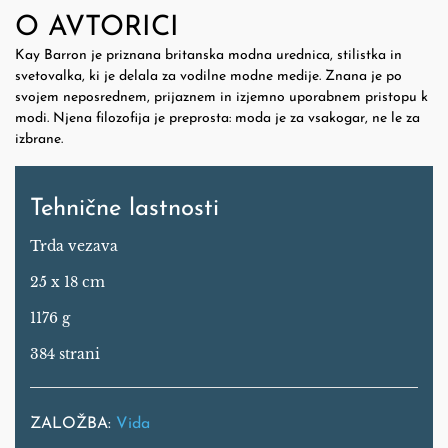
O AVTORICI
Kay Barron je priznana britanska modna urednica, stilistka in
svetovalka, ki je delala za vodilne modne medije. Znana je po
svojem neposrednem, prijaznem in izjemno uporabnem pristopu k
modi. Njena filozofija je preprosta: moda je za vsakogar, ne le za
izbrane.
Tehnične lastnosti
Trda vezava
25 x 18 cm
1176 g
384 strani
ZALOŽBA:
Vida