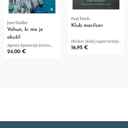
Paul Finch
Jure Godler
Klub morilcev
Vohun, ki me je
okužil
Heckov doslej najnevarnejši
Agenta Spencerja ženeta
primer je znova odprt.
16,95 €
občutek pravičnosti in
24,00 €
naklonjenost do države, v
kateri gostuje. Zadevi želi
priti do dna in se vsaj malo
oddolžiti za vse spodrsljaje,
ki jih je zagrešil. Morda pa
se samo še ni streznil od
prejšnjega dne.