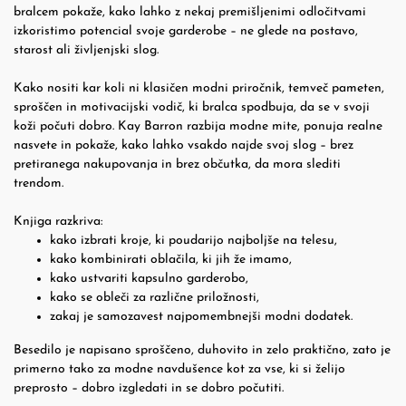
bralcem pokaže, kako lahko z nekaj premišljenimi odločitvami
izkoristimo potencial svoje garderobe – ne glede na postavo,
starost ali življenjski slog.
Kako nositi kar koli ni klasičen modni priročnik, temveč pameten,
sproščen in motivacijski vodič, ki bralca spodbuja, da se v svoji
koži počuti dobro. Kay Barron razbija modne mite, ponuja realne
nasvete in pokaže, kako lahko vsakdo najde svoj slog – brez
pretiranega nakupovanja in brez občutka, da mora slediti
trendom.
Knjiga razkriva:
kako izbrati kroje, ki poudarijo najboljše na telesu,
kako kombinirati oblačila, ki jih že imamo,
kako ustvariti kapsulno garderobo,
kako se obleči za različne priložnosti,
zakaj je samozavest najpomembnejši modni dodatek.
Besedilo je napisano sproščeno, duhovito in zelo praktično, zato je
primerno tako za modne navdušence kot za vse, ki si želijo
preprosto – dobro izgledati in se dobro počutiti.