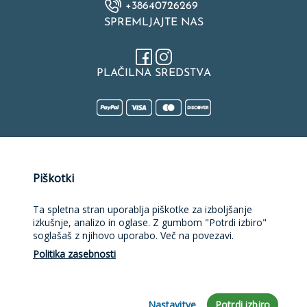
+38640726269
SPREMLJAJTE NAS
PLAČILNA SREDSTVA
Naložbo v izdelavo spletne strani, spletne trgovine, rezervacijske
Piškotki
platforme in mobilne aplikacije sofinancirata Republika Slovenija
in Evropska unija iz Evropskega sklada za regionalni razvoj.
Sofinanciranje je bilo pridobljeno preko Vavčerja za digitalni
Ta spletna stran uporablja piškotke za izboljšanje
marketing.
izkušnje, analizo in oglase. Z gumbom "Potrdi izbiro"
soglašaš z njihovo uporabo. Več na povezavi.
Politika zasebnosti
Nastavitve
Potrdi izbiro