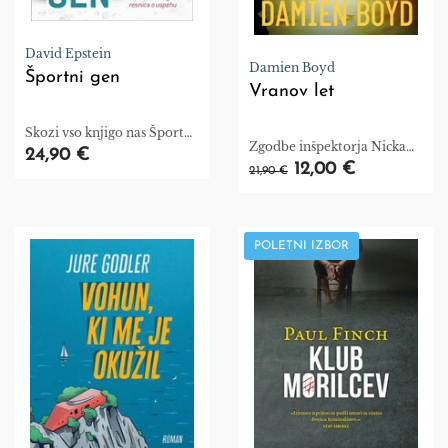
David Epstein
Damien Boyd
Športni gen
Vranov let
Skozi vso knjigo nas Športni
Zgodbe inšpektorja Nicka
gen spodbuja k temu, da še
24,90 €
Dixona, knjiga 1
12,00 €
enkrat razmislimo o
21,90 €
resnični naravi uspeha –
bodisi športnega ali pa tudi
kakega drugega v
vsakdanjem življenju.
POLETNI IZBOR