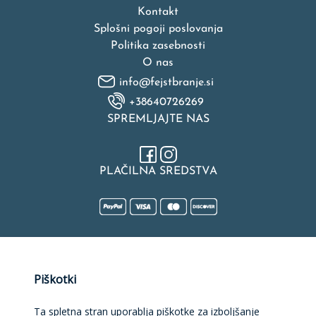
Kontakt
Splošni pogoji poslovanja
Politika zasebnosti
O nas
info@fejstbranje.si
+38640726269
SPREMLJAJTE NAS
PLAČILNA SREDSTVA
Naložbo v izdelavo spletne strani, spletne trgovine, rezervacijske
Piškotki
platforme in mobilne aplikacije sofinancirata Republika Slovenija
in Evropska unija iz Evropskega sklada za regionalni razvoj.
Sofinanciranje je bilo pridobljeno preko Vavčerja za digitalni
Ta spletna stran uporablja piškotke za izboljšanje
marketing.