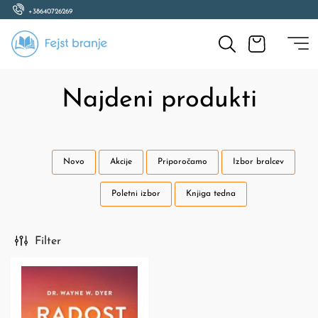
+38640726269
Najdeni produkti
Novo
Akcije
Priporočamo
Izbor bralcev
Poletni izbor
Knjiga tedna
Filter