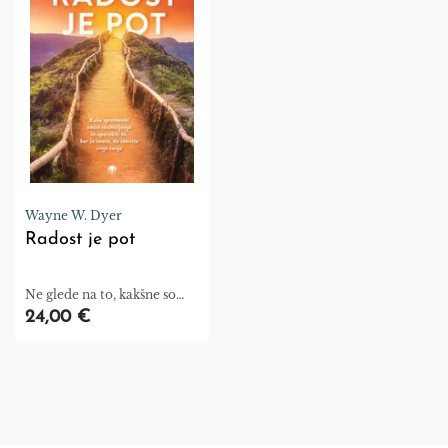
Wayne W. Dyer
Radost je pot
Ne glede na to, kakšne so
vaše trenutne okoliščine,
24,00 €
imate moč, da jih
spremenite.