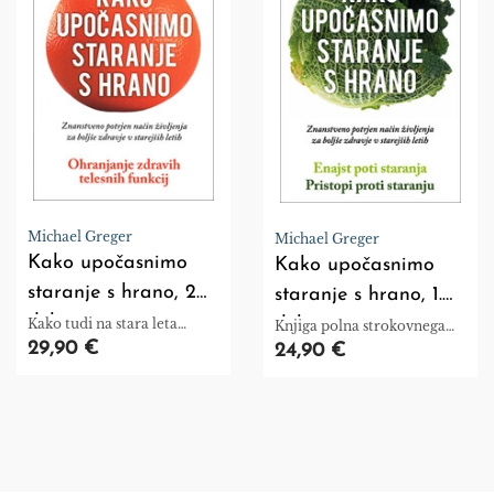
Michael Greger
Michael Greger
Kako upočasnimo
Kako upočasnimo
staranje s hrano, 2
staranje s hrano, 1.
del
del
Kako tudi na stara leta
Knjiga polna strokovnega
ohranjamo zdravje.
znanja in uporabnih rešitev.
29,90 €
24,90 €