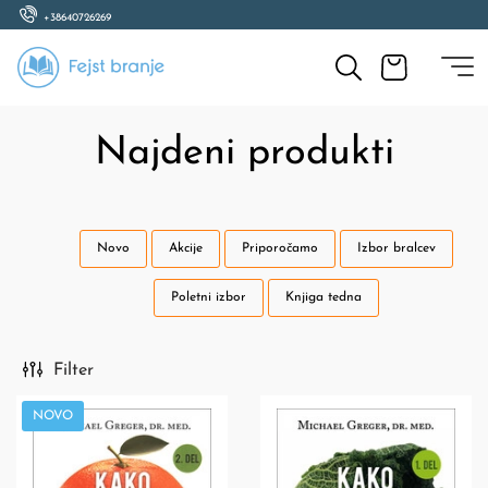
+38640726269
Najdeni produkti
Novo
Akcije
Priporočamo
Izbor bralcev
Poletni izbor
Knjiga tedna
Filter
NOVO