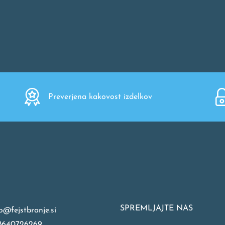
Preverjena kakovost izdelkov
SPREMLJAJTE NAS
o@fejstbranje.si
8640726269