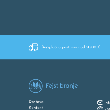
Brezplačna poštnina nad 50,00 €
Dostava
inf
Kontakt
+3