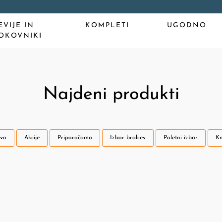
EVIJE IN
KOMPLETI
UGODNO
OKOVNIKI
Najdeni produkti
vo
Akcije
Priporočamo
Izbor bralcev
Poletni izbor
Kn