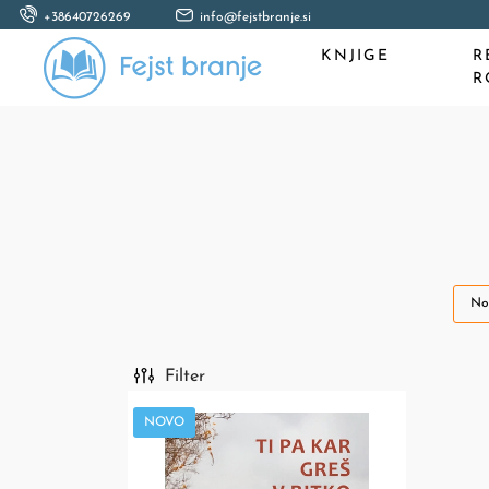
+38640726269
info@fejstbranje.si
KNJIGE
R
R
No
Filter
NOVO