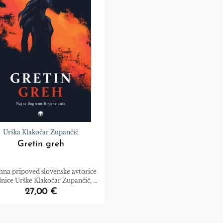
Urška Klakočar Zupančič
Gretin greh
mna pripoved slovenske avtorice
dnice Urške Klakočar Zupančič, ki
eva duh časa in prikaže položaj
27,00 €
žensk v 17. stoletju.