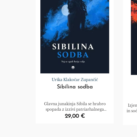
Urška Klakočar Zupančič
Sibilina sodba
Glavna junakinja Sibila se hrabro
Izje
spopada z izzivi patriarhalnega
in so
obdobja.
29,00 €
ods