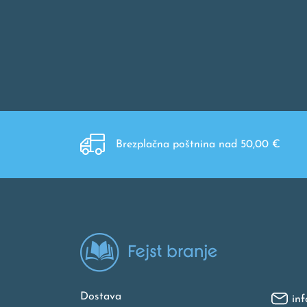
Brezplačna poštnina nad 50,00 €
Dostava
inf