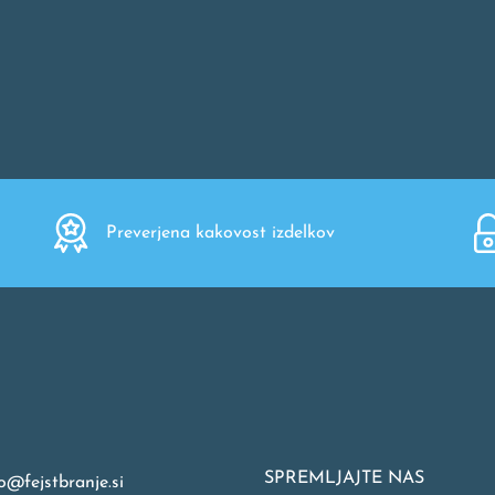
Preverjena kakovost izdelkov
SPREMLJAJTE NAS
o@fejstbranje.si