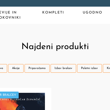
EVIJE IN
KOMPLETI
UGODNO
OKOVNIKI
Najdeni produkti
vo
Akcije
Priporočamo
Izbor bralcev
Poletni izbor
Kn
R BRALCEV