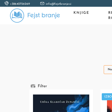
+38640726269
info@fejstbranje.si
KNJIGE
R
R
No
Filter
IZBO