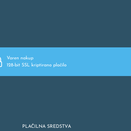
Varen nakup
128-bit SSL kriptirano plačilo
PLAČILNA SREDSTVA