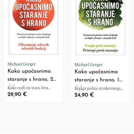
Michael Greger
Michael Greger
Kako upočasnimo
Kako upočasnimo
staranje s hrano, 2
staranje s hrano, 1.
del
del
Kako tudi na stara leta
Knjiga polna strokovnega
ohranjamo zdravje.
znanja in uporabnih rešitev.
29,90 €
24,90 €