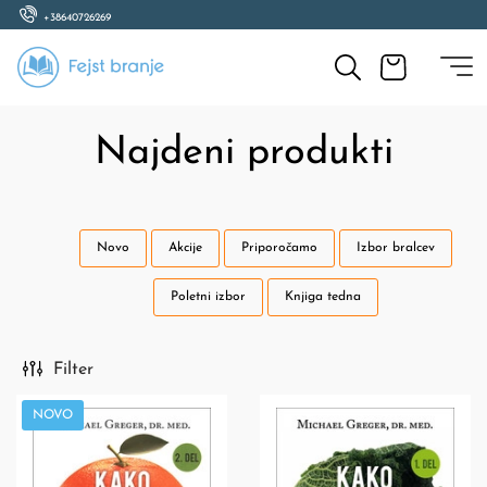
+38640726269
Najdeni produkti
Novo
Akcije
Priporočamo
Izbor bralcev
Poletni izbor
Knjiga tedna
Filter
NOVO