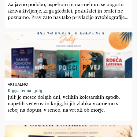
Za javno podobo, uspehom in nasmehom se pogosto
skriva življenje, ki ga gledalci, poslušalci in bralci ne
poznamo. Prav zato nas tako privlačijo avtobiografije
in resnične življenjske zgodbe.
AKTUALNO
Knjiga tedna - julij
Julij je mesec dolgih dni, velikih kolesarskih zgodb,
napetih večerov in knjig, ki jih zlahka vzamemo s
seboj na dopust, v senco, na vrt ali ob morje.