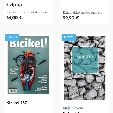
življenje
Zabaven in mojstrsko spisan
Kako lahko nekdo umre
roman.
dvakrat?
34,00 €
29,90 €
NOVO
NOVO
Bicikel 130
Maja Slovenc