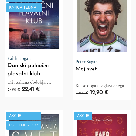
KNJIGA TEDNA
Faith Hogan
Peter Sagan
Damski polnočni
Moj svet
plavalni klub
Tri različna obdobja v
Kaj se dogaja v glavi enega
življenju
22,41 €
24,90 €
največjih zvezdnikov
12,90 €
22,90 €
kolesarske karavane? Peter
Sagan je v letih 2015, 2016 in
2017 dosegel na videz
nemogoče.
AKCIJE
AKCIJE
POLETNI IZBOR