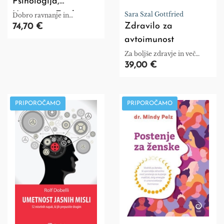
Psihologija,
Umetnost, Enako
Sara Szal Gottfried
Dobro ravnanje in
upravljanje z denarjem ni
Zdravilo za
74,70 €
nujno odvisno od tega, kaj
avtoimunost
veste. Pogosto je povezano z
vašim obnašanjem nasploh.
Za boljše zdravje in več
Obnašanja pa se je težko
energije
39,00 €
naučiti, to je problem tudi
pri zelo pametnih ljudeh.
PRIPOROČAMO
PRIPOROČAMO