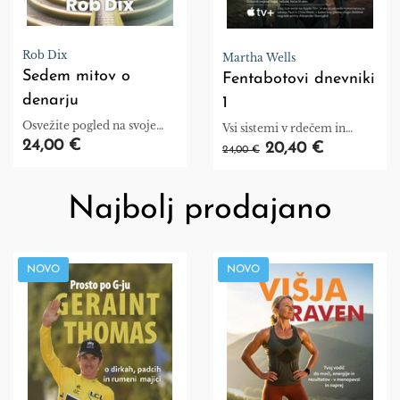
Rob Dix
Martha Wells
Sedem mitov o
Fentabotovi dnevniki
denarju
1
Osvežite pogled na svoje
Vsi sistemi v rdečem in
poznavanje denarja in
24,00 €
Umetno stanje
20,40 €
24,00 €
naložb.
Najbolj prodajano
NOVO
NOVO