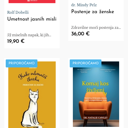
dr. Mindy Pelz
Postenje za ženske
Rolf Dobelli
Umetnost jasnih misli
Zdravilne moči postenja za
kurjenje maščob, dvig
36,00 €
52 miselnih napak, ki jih
energije in uravnavanje
prepustite drugim
19,90 €
hormonov
PRIPOROČAMO
PRIPOROČAMO