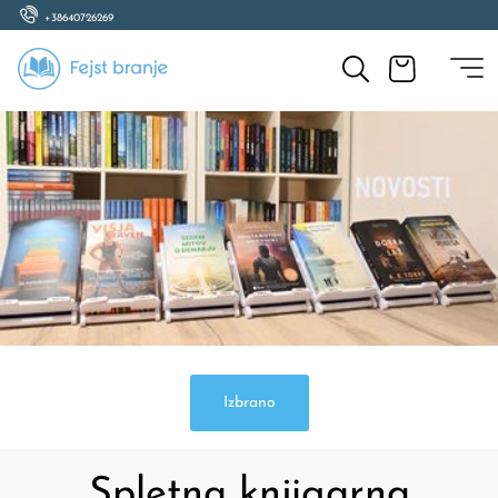
+38640726269
Izbrano
Spletna knjigarna