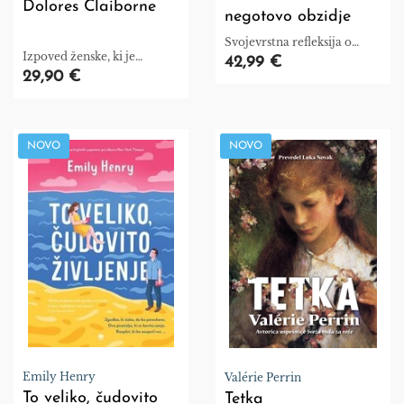
Dolores Claiborne
negotovo obzidje
Svojevrstna refleksija o
Izpoved ženske, ki je
gradnji notranjih svetov.
42,99 €
predolgo molčala.
29,90 €
NOVO
NOVO
Emily Henry
Valérie Perrin
To veliko, čudovito
Tetka