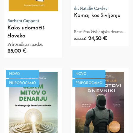
dr. Natalie Cawley
Komaj kos življenju
Barbara Capponi
Kako udomačiš
Resnična življenjska drama s
človeka
psihoterapevtkinega stola.
24,30 €
27,00 €
Priročnik za mačke.
25,00 €
NOVO
NOVO
PRIPOROČAMO
PRIPOROČAMO