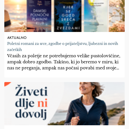
AKTUALNO
Poletni romani za srce, zgodbe o prijateljstvu, ljubezni in novih
začetkih
Včasih za poletje ne potrebujemo velike pustolovščine,
ampak dobro zgodbo. Takšno, ki jo beremo v miru, ki
nas ne preganja, ampak nas počasi povabi med svoje
like. Takšno, v kateri so odnosi pomembnejši od
velikih dogodkov, pogum pa se ne kaže v dramatičnih
odločitvah, temveč v majhnih korakih.