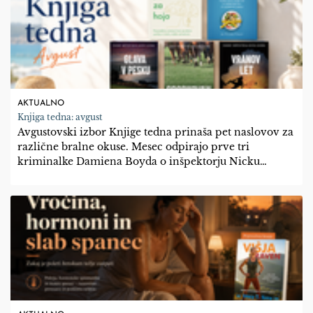
AKTUALNO
Knjiga tedna: avgust
Avgustovski izbor Knjige tedna prinaša pet naslovov za
različne bralne okuse. Mesec odpirajo prve tri
kriminalke Damiena Boyda o inšpektorju Nicku
Dixonu, napete preiskave dopolnita knjigi, ki
spodbujata k več gibanja, bolj premišljenim navadam
in skrbi za zdravje.