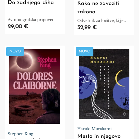
Do zadnjega diha
Kako ne zavoziti
zakona
Avtobiografska pripoved
Odvetnik za ločitve, ki je
29,00 €
videl že vse.
32,99 €
NOVO
NOVO
Haruki Murakami
Stephen King
Mesto in njegovo