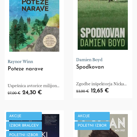
Damien Boyd
Raynor Winn
Spodkovan
Poteze narave
Zgodbe inšpektorja Nicka
Uspešnica avtorice milijona
Dixona, knjiga 3
12,65 €
izvodov prodanih knjig
23,00 €
24,30 €
27,00 €
Prežeta s soljo in Divja tišina
AKCIJE
AKCIJE
IZBOR BRALCEV
POLETNI IZBOR
POLETNI IZBOR