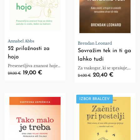
Annabel Abbs
Brendan Leonard
52 priložnosti za
Sovražim tek in ti ga
hojo
lahko tudi
Presenetljiva znanost hoje
Za vsakogar, ki se sprašuje,
za dobro počutje in srečo,
19,00 €
ali zmore še korak dlje.
29,00 €
20,40 €
24,00 €
teden za tednom.
IZBOR BRALCEV