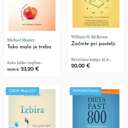
William H. McRaven
Michael Mosley
Začnite pri postelji
Tako malo je treba
Brezčasna knjiga, ki je
Kako lahko majhne
napisana z izjemno
20,00 €
spremembe preoblikujejo
23,20 €
skromnostjo in
29,00 €
vaše življenje
optimizmom.
IZBOR BRALCEV
PRIPOROČAMO