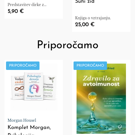
Suhi zid
Predstavitev dirke z
zanimivostmi
5,90 €
Knjiga o vztrajanju.
25,00 €
Priporočamo
PRIPOROČAMO
PRIPOROČAMO
Morgan Housel
Komplet Morgan,