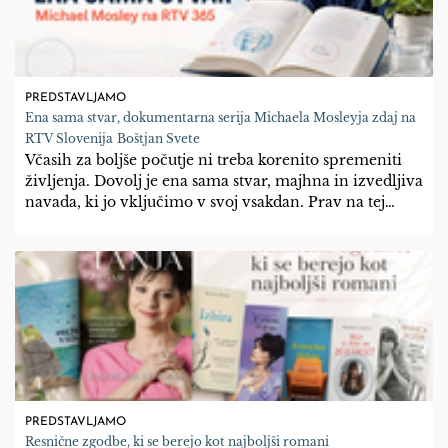
PREDSTAVLJAMO
Ena sama stvar, dokumentarna serija Michaela Mosleyja zdaj na
RTV Slovenija
Boštjan Svete
Včasih za boljše počutje ni treba korenito spremeniti
življenja. Dovolj je ena sama stvar, majhna in izvedljiva
navada, ki jo vključimo v svoj vsakdan. Prav na tej
zamisli temelji dokumentarna serija Ena sama stvar, ki
si jo lahko v dveh delih ogledate na
RTV Slovenija
.
PREDSTAVLJAMO
Resnične zgodbe, ki se berejo kot najboljši romani