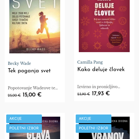
Camilla Pang
Becky Wade
Kako deluje človek
Tek poganja svet
Izvirno in pronicljivo
Popotovanje Wadeove te
raziskovanje človeške
17,93 €
pritegne kot prelepa tekaška
15,00 €
23,90 €
25,00 €
narave.
steza, kjer ti vsak ovinek
obljublja nekaj novega in
čudovitega.
AKCIJE
AKCIJE
POLETNI IZBOR
POLETNI IZBOR