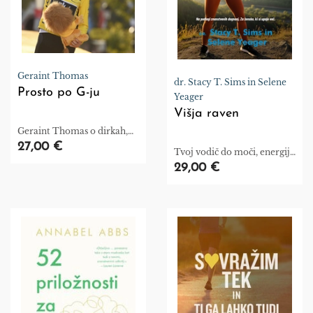
Geraint Thomas
dr. Stacy T. Sims in Selene
Prosto po G-ju
Yeager
Višja raven
Geraint Thomas o dirkah,
padcih in rumeni majici
27,00 €
Tvoj vodič do moči, energije
in rezultatov – v menopavzi
29,00 €
in naprej.