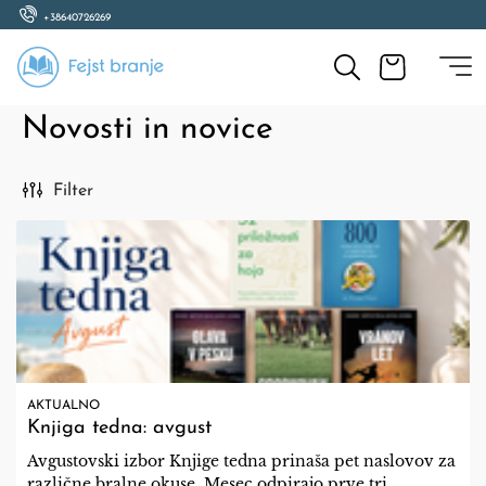
+38640726269
Novosti in novice
Filter
AKTUALNO
Knjiga tedna: avgust
Avgustovski izbor Knjige tedna prinaša pet naslovov za
različne bralne okuse. Mesec odpirajo prve tri