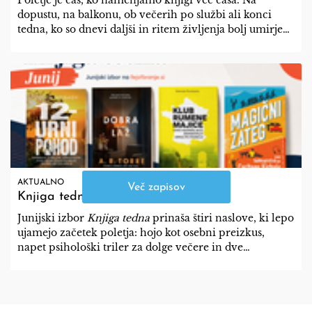
Poletje je čas, ko namenjamo knjigi več časa. Na
dopustu, na balkonu, ob večerih po službi ali konci
tedna, ko so dnevi daljši in ritem življenja bolj umirjen.
V spletni knjigarni smo pripravili poletni izbor knjig,
ki prinašajo napetost, navdih, gibanje, osebne zgodbe,
vsebine zaradi katerih dobra knjiga ostane z nami še
dolgo po zadnji strani.
AKTUALNO
Več zapisov
Knjiga tedna - junij
Junijski izbor
Knjiga tedna
prinaša štiri naslove, ki lepo
ujamejo začetek poletja: hojo kot osebni preizkus,
napet psihološki triler za dolge večere in dve
kolesarski knjigi, ki bosta najbolj domači prav v času,
ko se pogled že obrača proti največji dirki na svetu.