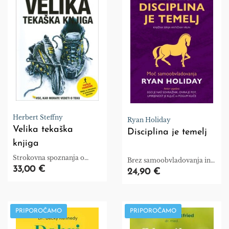
Herbert Steffny
Ryan Holiday
Velika tekaška
Disciplina je temelj
knjiga
Strokovna spoznanja o
Brez samoobvladovanja in
opremi, učenju teka,
33,00 €
discipline ni mogoče veliko
24,90 €
treningu, motivaciji,
doseči.
prehrani in zdravstvenih
vidikih teka.
PRIPOROČAMO
PRIPOROČAMO