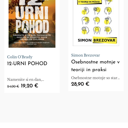
Simon Brezovar
Colin O'Brady
Osebnostne motnje v
12-URNI POHOD
teoriji in praksi
Osebnostne motnje so stare
Namenite si en dan,
toliko, kolikor je staro
28,90 €
premagajte svoj um in
19,20 €
24,00 €
človeštvo
odkrijte svoje najboljše
življenje.