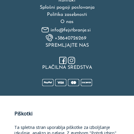
Kontakt
Splošni pogoji poslovanja
Politika zasebnosti
O nas
info@fejstbranje.si
+38640726269
SPREMLJAJTE NAS
PLAČILNA SREDSTVA
Naložbo v izdelavo spletne strani, spletne trgovine, rezervacijske
Piškotki
platforme in mobilne aplikacije sofinancirata Republika Slovenija
in Evropska unija iz Evropskega sklada za regionalni razvoj.
Sofinanciranje je bilo pridobljeno preko Vavčerja za digitalni
Ta spletna stran uporablja piškotke za izboljšanje
marketing.
izkušnje, analizo in oglase. Z gumbom "Potrdi izbiro"