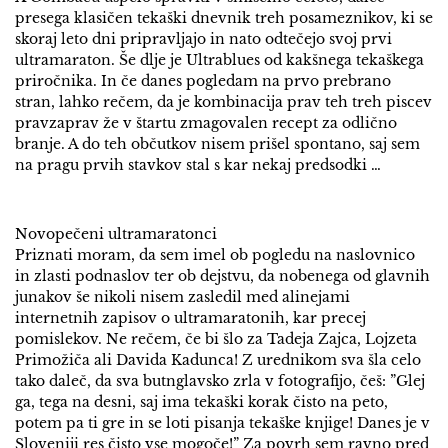
presega klasičen tekaški dnevnik treh posameznikov, ki se
skoraj leto dni pripravljajo in nato odtečejo svoj prvi
ultramaraton. Še dlje je Ultrablues od kakšnega tekaškega
priročnika. In če danes pogledam na prvo prebrano
stran, lahko rečem, da je kombinacija prav teh treh piscev
pravzaprav že v štartu zmagovalen recept za odlično
branje. A do teh občutkov nisem prišel spontano, saj sem
na pragu prvih stavkov stal s kar nekaj predsodki …
Novopečeni ultramaratonci
Priznati moram, da sem imel ob pogledu na naslovnico
in zlasti podnaslov ter ob dejstvu, da nobenega od glavnih
junakov še nikoli nisem zasledil med alinejami
internetnih zapisov o ultramaratonih, kar precej
pomislekov. Ne rečem, če bi šlo za Tadeja Zajca, Lojzeta
Primožiča ali Davida Kadunca! Z urednikom sva šla celo
tako daleč, da sva butnglavsko zrla v fotografijo, češ: ”Glej
ga, tega na desni, saj ima tekaški korak čisto na peto,
potem pa ti gre in se loti pisanja tekaške knjige! Danes je v
Sloveniji res čisto vse mogoče!” Za povrh sem ravno pred