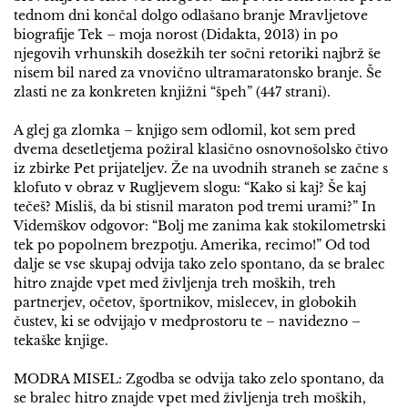
tednom dni končal dolgo odlašano branje Mravljetove
biografije Tek – moja norost (Didakta, 2013) in po
njegovih vrhunskih dosežkih ter sočni retoriki najbrž še
nisem bil nared za vnovično ultramaratonsko branje. Še
zlasti ne za konkreten knjižni “špeh” (447 strani).
A glej ga zlomka – knjigo sem odlomil, kot sem pred
dvema desetletjema požiral klasično osnovnošolsko čtivo
iz zbirke Pet prijateljev. Že na uvodnih straneh se začne s
klofuto v obraz v Rugljevem slogu: “Kako si kaj? Še kaj
tečeš? Misliš, da bi stisnil maraton pod tremi urami?” In
Videmškov odgovor: “Bolj me zanima kak stokilometrski
tek po popolnem brezpotju. Amerika, recimo!” Od tod
dalje se vse skupaj odvija tako zelo spontano, da se bralec
hitro znajde vpet med življenja treh moških, treh
partnerjev, očetov, športnikov, mislecev, in globokih
čustev, ki se odvijajo v medprostoru te – navidezno –
tekaške knjige.
MODRA MISEL: Zgodba se odvija tako zelo spontano, da
se bralec hitro znajde vpet med življenja treh moških,