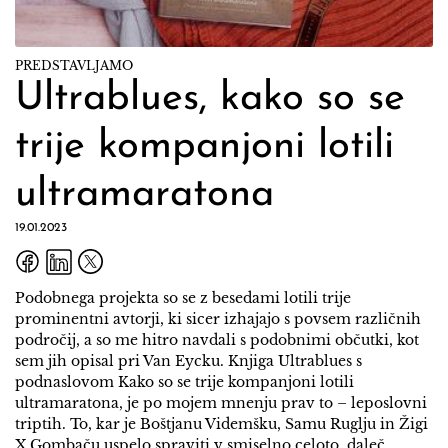
PREDSTAVLJAMO
Ultrablues, kako so se
trije kompanjoni lotili
ultramaratona
19.01.2023
Podobnega projekta so se z besedami lotili trije
prominentni avtorji, ki sicer izhajajo s povsem različnih
področij, a so me hitro navdali s podobnimi občutki, kot
sem jih opisal pri Van Eycku. Knjiga Ultrablues s
podnaslovom Kako so se trije kompanjoni lotili
ultramaratona, je po mojem mnenju prav to – leposlovni
triptih. To, kar je Boštjanu Videmšku, Samu Ruglju in Žigi
X Gombaču uspelo spraviti v smiselno celoto, daleč