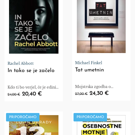
Michael Finkel
Rachel Abbott
Tat umetnin
In tako se je začelo
Mojstrska zgodba o
Kdo ti bo verjel, če je edini
obsedenosti, zločinu in
človek, ki je vedel, kaj se je
24,30 €
20,40 €
27,00 €
24,00 €
lepoti.
zgodilo, mrtev?
PRIPOROČAMO
PRIPOROČAMO