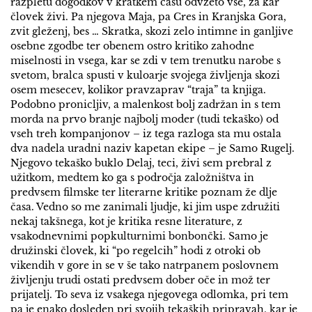
razpletu dogodkov v kratkem času odvzeto vse, za kar
človek živi. Pa njegova Maja, pa Cres in Kranjska Gora,
zvit gleženj, bes … Skratka, skozi zelo intimne in ganljive
osebne zgodbe ter obenem ostro kritiko zahodne
miselnosti in vsega, kar se zdi v tem trenutku narobe s
svetom, bralca spusti v kuloarje svojega življenja skozi
osem mesecev, kolikor pravzaprav “traja” ta knjiga.
Podobno pronicljiv, a malenkost bolj zadržan in s tem
morda na prvo branje najbolj moder (tudi tekaško) od
vseh treh kompanjonov – iz tega razloga sta mu ostala
dva nadela uradni naziv kapetan ekipe – je Samo Rugelj.
Njegovo tekaško buklo Delaj, teci, živi sem prebral z
užitkom, medtem ko ga s področja založništva in
predvsem filmske ter literarne kritike poznam že dlje
časa. Vedno so me zanimali ljudje, ki jim uspe združiti
nekaj takšnega, kot je kritika resne literature, z
vsakodnevnimi popkulturnimi bonbončki. Samo je
družinski človek, ki “po regelcih” hodi z otroki ob
vikendih v gore in se v še tako natrpanem poslovnem
življenju trudi ostati predvsem dober oče in mož ter
prijatelj. To seva iz vsakega njegovega odlomka, pri tem
pa je enako dosleden pri svojih tekaških pripravah, kar je