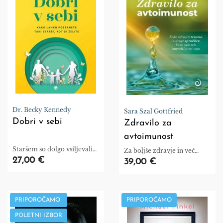
Dr. Becky Kennedy
Sara Szal Gottfried
Dobri v sebi
Zdravilo za
avtoimunost
Staršem so dolgo vsiljevali
Za boljše zdravje in več
model vzgoje, ki preprosto
27,00 €
energije
39,00 €
ne deluje. Preglednice z
zlatimi zvezdicami,
pošiljanje v sobo in še
številni drugi vzgojni ukrepi
PRIPOROČAMO
PRIPOROČAMO
so skušali spremeniti
otrokovo vedenje, ne pa
POLETNI IZBOR
vzgajati človeško bitje.