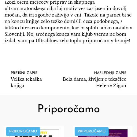
skozi osem mesecev priprav in skupnega
ultramaratonskega cilja lajtmotiv ves čas jasen in dovolj
močan, da tri zgodbe zaživijo v eni. Takole na pamet bi se
na koncu knjige zelo težko domislil česa podobnega, s
takšno literarno komponento, kar bi sploh lahko nastalo v
Sloveniji. No, srečnega konca vam kljub vsemu ne bom
izdal, vam pa Ultrablues zelo toplo priporočam v branje!
PREJŠNI ZAPIS
NASLEDNJI ZAPIS
Velika tekaška
Bela dama, življenje tekačice
knjiga
Helene Žigon
Priporočamo
PRIPOROČAMO
PRIPOROČAMO