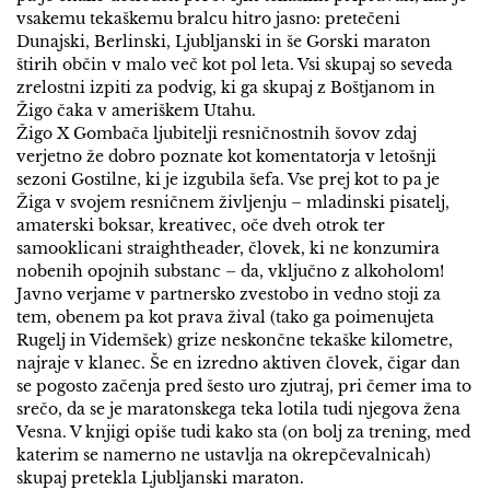
vsakemu tekaškemu bralcu hitro jasno: pretečeni
Dunajski, Berlinski, Ljubljanski in še Gorski maraton
štirih občin v malo več kot pol leta. Vsi skupaj so seveda
zrelostni izpiti za podvig, ki ga skupaj z Boštjanom in
Žigo čaka v ameriškem Utahu.
Žigo X Gombača ljubitelji resničnostnih šovov zdaj
verjetno že dobro poznate kot komentatorja v letošnji
sezoni Gostilne, ki je izgubila šefa. Vse prej kot to pa je
Žiga v svojem resničnem življenju – mladinski pisatelj,
amaterski boksar, kreativec, oče dveh otrok ter
samooklicani straightheader, človek, ki ne konzumira
nobenih opojnih substanc – da, vključno z alkoholom!
Javno verjame v partnersko zvestobo in vedno stoji za
tem, obenem pa kot prava žival (tako ga poimenujeta
Rugelj in Videmšek) grize neskončne tekaške kilometre,
najraje v klanec. Še en izredno aktiven človek, čigar dan
se pogosto začenja pred šesto uro zjutraj, pri čemer ima to
srečo, da se je maratonskega teka lotila tudi njegova žena
Vesna. V knjigi opiše tudi kako sta (on bolj za trening, med
katerim se namerno ne ustavlja na okrepčevalnicah)
skupaj pretekla Ljubljanski maraton.