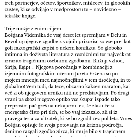
treh partnerjev, očetov, športnikov, mislecev, in globokih
čustev, ki se odvijajo v medprostoru te – navidezno –
tekaške knjige.
Trije možje z enim ciljem
Boštjana Videmška že vsaj deset let spremljam v Delu in
Revoltu; njegove zgodbe z vojnih prizorišč so vse prej kot
goli faktografski zapisi o nekem konfliktu. So globoko
intimna in doživeta literatura z resničnimi ter največkrat
izrazito tragičnimi osebnimi zgodbami. Bližnji vzhod,
Sirija, Egipt … Njegova poročanja v kombinaciji z
izjemnim fotografskim očesom Jureta Eržena so po
mojem mnenju med najmočnejšimi v tem tisočletju, in to
globalno! Vem tudi, da teče, občasno kakšen maraton, kaj
več si ob njegovem urniku niti ne predstavljam. Po drugi
strani pa skozi njegovo optiko vse skupaj izpade tako
preprosto; pač greš na nekajurni tek, še zlasti če si
energetsko čisto pri tleh, se bo vsaj izkazalo, ali si iz
pravega testa za ultratek, ki se bo zgodil čez pol leta. Vmes
Boštjan opisuje še svoja potovanja na krizna področja,
denimo razgali zgodbo Sirca, ki mu je bilo v tragičnem