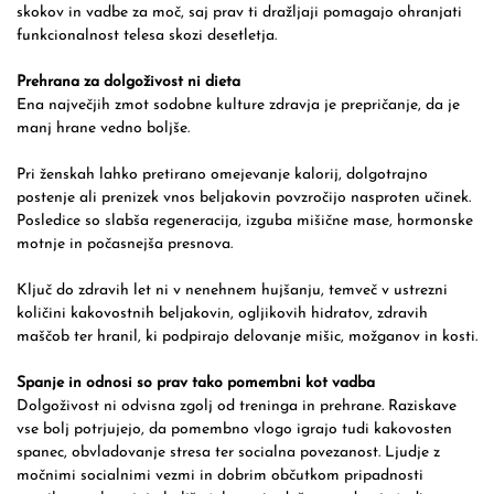
skokov in vadbe za moč, saj prav ti dražljaji pomagajo ohranjati
funkcionalnost telesa skozi desetletja.
Prehrana za dolgoživost ni dieta
Ena največjih zmot sodobne kulture zdravja je prepričanje, da je
manj hrane vedno boljše.
Pri ženskah lahko pretirano omejevanje kalorij, dolgotrajno
postenje ali prenizek vnos beljakovin povzročijo nasproten učinek.
Posledice so slabša regeneracija, izguba mišične mase, hormonske
motnje in počasnejša presnova.
Ključ do zdravih let ni v nenehnem hujšanju, temveč v ustrezni
količini kakovostnih beljakovin, ogljikovih hidratov, zdravih
maščob ter hranil, ki podpirajo delovanje mišic, možganov in kosti.
Spanje in odnosi so prav tako pomembni kot vadba
Dolgoživost ni odvisna zgolj od treninga in prehrane. Raziskave
vse bolj potrjujejo, da pomembno vlogo igrajo tudi kakovosten
spanec, obvladovanje stresa ter socialna povezanost. Ljudje z
močnimi socialnimi vezmi in dobrim občutkom pripadnosti