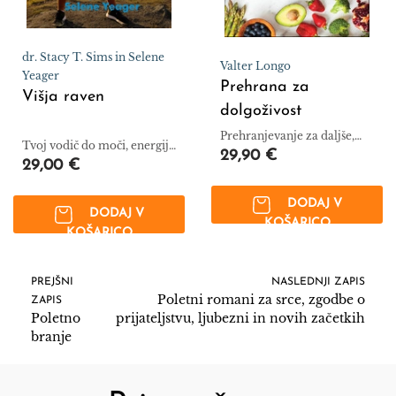
dr. Stacy T. Sims in Selene
Valter Longo
Yeager
Prehrana za
Višja raven
dolgoživost
Prehranjevanje za daljše,
Tvoj vodič do moči, energije
bolj zdravo življenje
29,90 €
in rezultatov – v menopavzi
29,00 €
in naprej.
DODAJ V
DODAJ V
KOŠARICO
KOŠARICO
PREJŠNI
NASLEDNJI ZAPIS
Poletni romani za srce, zgodbe o
ZAPIS
Poletno
prijateljstvu, ljubezni in novih začetkih
branje