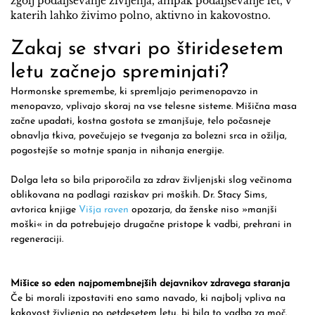
zgolj podaljševanje življenja, ampak podaljševanje let, v
katerih lahko živimo polno, aktivno in kakovostno.
Zakaj se stvari po štiridesetem
letu začnejo spreminjati?
Hormonske spremembe, ki spremljajo perimenopavzo in
menopavzo, vplivajo skoraj na vse telesne sisteme. Mišična masa
začne upadati, kostna gostota se zmanjšuje, telo počasneje
obnavlja tkiva, povečujejo se tveganja za bolezni srca in ožilja,
pogostejše so motnje spanja in nihanja energije.
Dolga leta so bila priporočila za zdrav življenjski slog večinoma
oblikovana na podlagi raziskav pri moških. Dr. Stacy Sims,
avtorica knjige
Višja raven
opozarja, da ženske niso »manjši
moški« in da potrebujejo drugačne pristope k vadbi, prehrani in
regeneraciji.
Mišice so eden najpomembnejših dejavnikov zdravega staranja
Če bi morali izpostaviti eno samo navado, ki najbolj vpliva na
kakovost življenja po petdesetem letu, bi bila to vadba za moč.