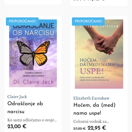
Raynor Winn postala redna
pohodnica in piše o naravi,
brezdomstvu in divjem
kampiranju.
PRIPOROČAMO
PRIPOROČAMO
Claire Jack
Elizabeth Earnshaw
Odraščanje ob
Hočem, da (med)
narcisu
nama uspe!
Ko sami odločamo o svojem
Celostni vodnik za
življenju in sprejemamo
23,00 €
prebijanje skozi najtežje
22,95 €
27,00 €
izbire, o katerih čutimo, da