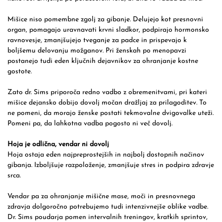
Mišice niso pomembne zgolj za gibanje. Delujejo kot presnovni
organ, pomagajo uravnavati krvni sladkor, podpirajo hormonsko
ravnovesje, zmanjšujejo tveganje za padce in prispevajo k
boljšemu delovanju možganov. Pri ženskah po menopavzi
postanejo tudi eden ključnih dejavnikov za ohranjanje kostne
gostote.
Zato dr. Sims priporoča redno vadbo z obremenitvami, pri kateri
mišice dejansko dobijo dovolj močan dražljaj za prilagoditev. To
ne pomeni, da morajo ženske postati tekmovalne dvigovalke uteži.
Pomeni pa, da lahkotna vadba pogosto ni več dovolj.
Hoja je odlična, vendar ni dovolj
Hoja ostaja eden najpreprostejših in najbolj dostopnih načinov
gibanja. Izboljšuje razpoloženje, zmanjšuje stres in podpira zdravje
srca.
Vendar pa za ohranjanje mišične mase, moči in presnovnega
zdravja dolgoročno potrebujemo tudi intenzivnejše oblike vadbe.
Dr. Sims poudarja pomen intervalnih treningov, kratkih sprintov,