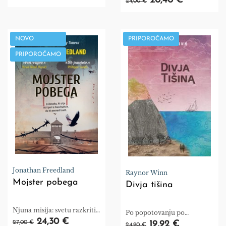
20,40 €
24,00 €
NOVO
PRIPOROČAMO
PRIPOROČAMO
Jonathan Freedland
Raynor Winn
Mojster pobega
Divja tišina
Njuna misija: svetu razkriti
Po popotovanju po
resnico o holokavstu.
24,30 €
Jugozahodni obalni poti je
27,00 €
19,92 €
24,90 €