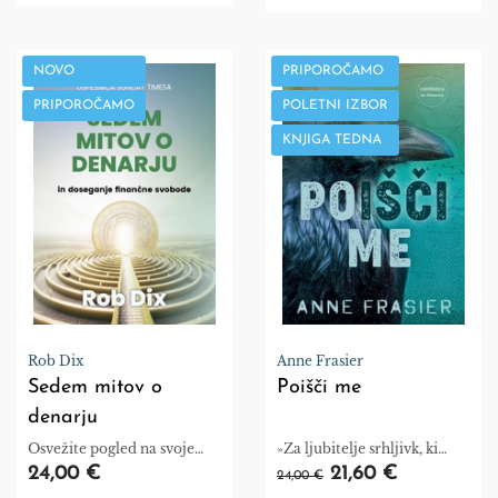
odnosne težave sodobnega
so za nas prave, začutimo
časa.
mir.
NOVO
PRIPOROČAMO
PRIPOROČAMO
POLETNI IZBOR
KNJIGA TEDNA
Rob Dix
Anne Frasier
Sedem mitov o
Poišči me
denarju
Osvežite pogled na svoje
»Za ljubitelje srhljivk, ki
poznavanje denarja in
cenijo večplastne in
24,00 €
21,60 €
24,00 €
naložb.
nenavadne zaplete s