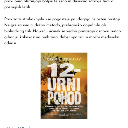
praviloma ohranjajo boljše telesno in duševno zdravje tudi v
poznejših letih.
Prav zato strokovnjaki vse pogosteje poudarjajo celosten pristop.
Ne gre za eno čudežno metodo, prehransko dopolnilo ali
biohacking trik. Največji učinek še vedno prinašajo osnove: redno
gibanje, kakovostna prehrana, dober spanec in močni medosebni
odnosi.