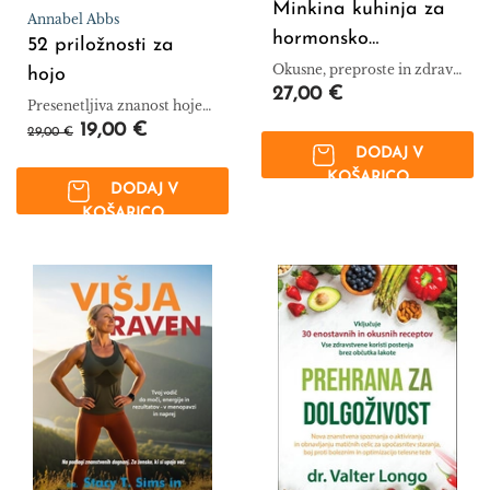
Minkina kuhinja za
Annabel Abbs
hormonsko
52 priložnosti za
ravnovesje in
Okusne, preproste in zdrave
hojo
jedi
27,00 €
dolgoživost
Presenetljiva znanost hoje
za dobro počutje in srečo,
19,00 €
29,00 €
teden za tednom.
DODAJ V
KOŠARICO
DODAJ V
KOŠARICO