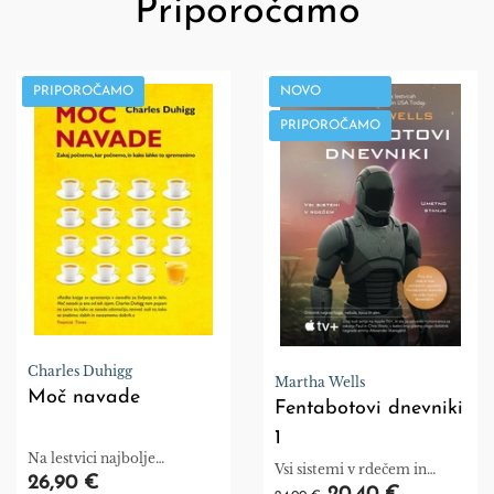
Priporočamo
PRIPOROČAMO
NOVO
PRIPOROČAMO
Charles Duhigg
Martha Wells
Moč navade
Fentabotovi dnevniki
1
Na lestvici najbolje
Vsi sistemi v rdečem in
prodajanih knjig.
26,90 €
Umetno stanje