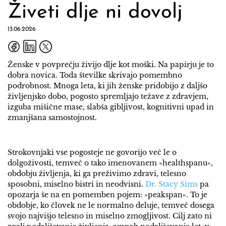
Živeti dlje ni dovolj
13.06.2026
Ženske v povprečju živijo dlje kot moški. Na papirju je to
dobra novica. Toda številke skrivajo pomembno
podrobnost. Mnoga leta, ki jih ženske pridobijo z daljšo
življenjsko dobo, pogosto spremljajo težave z zdravjem,
izguba mišične mase, slabša gibljivost, kognitivni upad in
zmanjšana samostojnost.
Strokovnjaki vse pogosteje ne govorijo več le o
dolgoživosti, temveč o tako imenovanem »healthspanu«,
obdobju življenja, ki ga preživimo zdravi, telesno
sposobni, miselno bistri in neodvisni.
Dr. Stacy Sims
pa
opozarja še na en pomemben pojem: »peakspan«. To je
obdobje, ko človek ne le normalno deluje, temveč dosega
svojo najvišjo telesno in miselno zmogljivost. Cilj zato ni