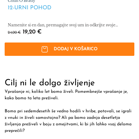
Colin O'Brady
12-URNI POHOD
Namenite si en dan, premagajte svoj um in odkrijte svoje
najboljše življenje.
19,20 €
24,00 €
DODAJ V KOŠARICO
Cilj ni le dolgo življenje
Vprašanje ni, koliko let bomo živeli. Pomembnejše vprašanje je,
kako bomo ta leta preživeli.
Bomo pri sedemdesetih še vedno hodili v hribe, potovali, se igrali
z vnuki in živeli samostojno? Ali pa bomo zadnja desetletja
življenja preživeli v boju z omejitvami, ki bi jih lahko vsaj deloma
preprečili?